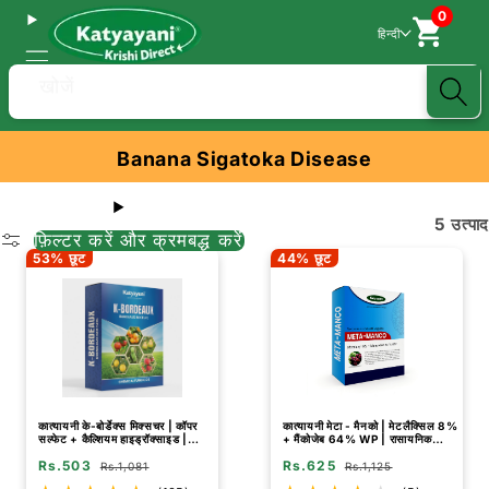
0
हिन्दी
खोजें
Banana Sigatoka Disease
5 उत्पाद
फ़िल्टर करें और क्रमबद्ध करें
53% छूट
44% छूट
कात्यायनी के-बोर्डेक्स मिक्सचर | कॉपर
कात्यायनी मेटा - मैनको | मेटलैक्सिल 8%
सल्फेट + कैल्शियम हाइड्रॉक्साइड |
+ मैंकोजेब 64% WP | रासायनिक
रासायनिक फफूंदनाशी
फफूंदनाशी
Rs.503
Rs.625
Rs.1,081
Rs.1,125