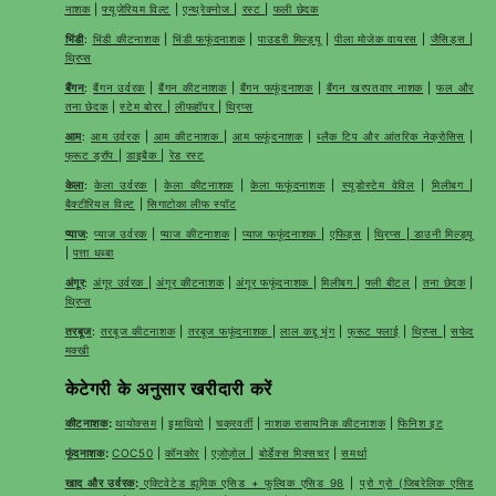
नाशक
|
फ्यूजेरियम विल्ट
|
एन्थ्रेक्नोज
|
रस्ट
|
फली छेदक
भिंडी
:
भिंडी कीटनाशक
|
भिंडी फफूंदनाशक
|
पाउडरी मिल्ड्यू
|
पीला मोजेक वायरस
|
जैसिड्स
|
थ्रिप्स
बैंगन
:
बैंगन उर्वरक
|
बैंगन कीटनाशक
|
बैंगन फफूंदनाशक
|
बैंगन खरपतवार नाशक
|
फल और
तना छेदक
|
स्टेम बोरर
|
लीफहॉपर
|
थ्रिप्स
आम
:
आम उर्वरक
|
आम कीटनाशक
|
आम फफूंदनाशक
|
ब्लैक टिप और आंतरिक नेक्रोसिस
|
फ्रूट ड्रॉप
|
डाइबैक
|
रेड रस्ट
केला
:
केला उर्वरक
|
केला कीटनाशक
|
केला फफूंदनाशक
|
स्यूडोस्टेम वेविल
|
मिलीबग
|
बैक्टीरियल विल्ट
|
सिगाटोका लीफ स्पॉट
प्याज
:
प्याज उर्वरक
|
प्याज कीटनाशक
|
प्याज फफूंदनाशक
|
एफिड्स
|
थ्रिप्स
|
डाउनी मिल्ड्यू
|
पत्ता धब्बा
अंगूर
:
अंगूर उर्वरक
|
अंगूर कीटनाशक
|
अंगूर फफूंदनाशक
|
मिलीबग
|
फ्ली बीटल
|
तना छेदक
|
थ्रिप्स
तरबूज
:
तरबूज कीटनाशक
|
तरबूज फफूंदनाशक
|
लाल कद्दू भृंग
|
फ्रूट फ्लाई
|
थ्रिप्स
|
सफेद
मक्खी
केटेगरी के अनुसार खरीदारी करें
कीटनाशक
:
थायोक्सम
|
इमाथियो
|
चक्रवर्ती
|
नाशक रासायनिक कीटनाशक
|
फिनिश इट
फूंदनाशक
:
COC50
|
कॉनकोर
|
एज़ोज़ोल
|
बोर्डेक्स मिक्सचर
|
समर्था
खाद और उर्वरक
:
एक्टिवेटेड ह्यूमिक एसिड + फुल्विक एसिड 98
|
प्रो ग्रो (जिबरेलिक एसिड