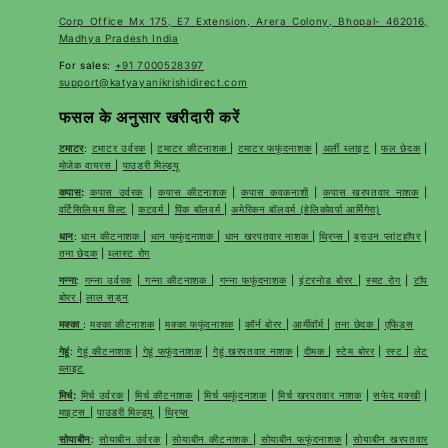
Corp Office Mx 175, E7 Extension, Arera Colony, Bhopal- 462016,
Madhya Pradesh India
For sales:
+91 7000528397
support@katyayanikrishidirect.com
फसल के अनुसार खरीदारी करें
टमाटर
:
टमाटर उर्वरक
|
टमाटर कीटनाशक
|
टमाटर फफूंदनाशक
|
अर्ली ब्लाइट
|
फल छेदक
|
मोजेक वायरस
|
पाउडरी मिल्ड्यू
कपास
:
कपास उर्वरक
|
कपास कीटनाशक
|
कपास कवकनाशी
|
कपास खरपतवार नाशक
|
वर्टिसिलियम विल्ट
|
कटवर्म
|
पिंक बॉलवर्म
|
अमेरिकन बॉलवर्म (हेलिकोवर्पा आर्मिगेरा)
धान
:
धान कीटनाशक
|
धान फफूंदनाशक
|
धान खरपतवार नाशक
|
थ्रिप्स
|
ब्राउन प्लांटहॉपर
|
तना छेदक
|
ब्लास्ट रोग
गन्ना
:
गन्ना उर्वरक
|
गन्ना कीटनाशक
|
गन्ना फफूंदनाशक
|
इंटरनोड बोरर
|
स्मट रोग
|
टॉप
बोरर
|
लाल सड़न
मक्का
:
मक्का कीटनाशक
|
मक्का फफूंदनाशक
|
कॉर्न बोरर
|
आर्मीवॉर्म
|
तना छेदक
|
एफिड्स
गेहूं
:
गेहूं कीटनाशक
|
गेहूं फफूंदनाशक
|
गेहूं खरपतवार नाशक
|
दीमक
|
स्टेम बोरर
|
रस्ट
|
लेट
ब्लाइट
मिर्च
:
मिर्च उर्वरक
|
मिर्च कीटनाशक
|
मिर्च फफूंदनाशक
|
मिर्च खरपतवार नाशक
|
सफेद मक्खी
|
माइट्स
|
पाउडरी मिल्ड्यू
|
थ्रिप्स
सोयाबीन
:
सोयाबीन उर्वरक
|
सोयाबीन कीटनाशक
|
सोयाबीन फफूंदनाशक
|
सोयाबीन खरपतवार