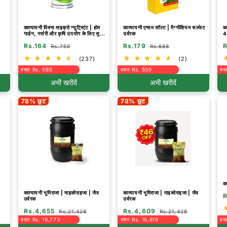
कात्यायनी मिक्स माइक्रो न्यूट्रिएंट | होम
कात्यायनी एप्सम सॉल्ट | मैग्नीशियम सल्फेट
का
गार्डन, नर्सरी और कृषि उपयोग के लिए सुपर
उर्वरक
4
| उर्वरक
Rs.164
Rs.179
R
Rs.759
Rs.688
(237)
(2)
बचत Rs. 595
बचत Rs. 509
बच
अभी खरीदें
अभी खरीदें
78% छूट
78% छूट
का
कात्यायनी भूमिराजा | माइकोराइजा | जैव
कात्यायनी भूमिराजा | माइकोराइजा | जैव
R
उर्वरक
उर्वरक
Rs.4,655
Rs.4,609
Rs.21,428
Rs.21,428
बचत Rs. 16,773
बचत Rs. 16,819
बच