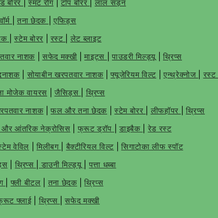
ोड बोरर
|
स्मट रोग
|
टॉप बोरर
|
लाल सड़न
वॉर्म
|
तना छेदक
|
एफिड्स
मक
|
स्टेम बोरर
|
रस्ट
|
लेट ब्लाइट
रपतवार नाशक
|
सफेद मक्खी
|
माइट्स
|
पाउडरी मिल्ड्यू
|
थ्रिप्स
ंदनाशक
|
सोयाबीन खरपतवार नाशक
|
फ्यूजेरियम विल्ट
|
एन्थ्रेक्नोज
|
रस्
ला मोजेक वायरस
|
जैसिड्स
|
थ्रिप्स
 खरपतवार नाशक
|
फल और तना छेदक
|
स्टेम बोरर
|
लीफहॉपर
|
थ्रिप्स
प और आंतरिक नेक्रोसिस
|
फ्रूट ड्रॉप
|
डाइबैक
|
रेड रस्ट
स्टेम वेविल
|
मिलीबग
|
बैक्टीरियल विल्ट
|
सिगाटोका लीफ स्पॉट
ड्स
|
थ्रिप्स
|
डाउनी मिल्ड्यू
|
पत्ता धब्बा
बग
|
फ्ली बीटल
|
तना छेदक
|
थ्रिप्स
फ्रूट फ्लाई
|
थ्रिप्स
|
सफेद मक्खी