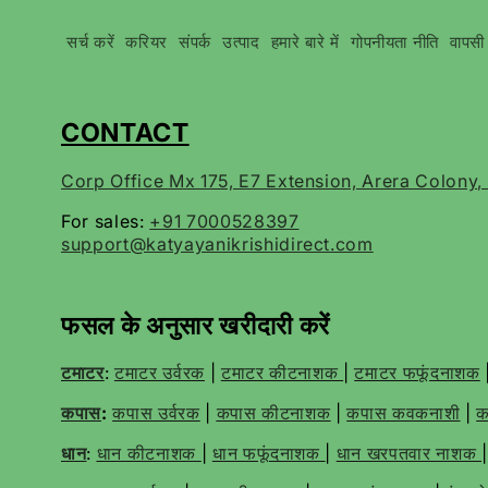
सर्च करें
करियर
संपर्क
उत्पाद
हमारे बारे में
गोपनीयता नीति
वापसी
CONTACT
Corp Office Mx 175, E7 Extension, Arera Colony
For sales:
+91 7000528397
support@katyayanikrishidirect.com
फसल के अनुसार खरीदारी करें
टमाटर
:
टमाटर उर्वरक
|
टमाटर कीटनाशक
|
टमाटर फफूंदनाशक
कपास
:
कपास उर्वरक
|
कपास कीटनाशक
|
कपास कवकनाशी
|
क
धान
:
धान कीटनाशक
|
धान फफूंदनाशक
|
धान खरपतवार नाशक