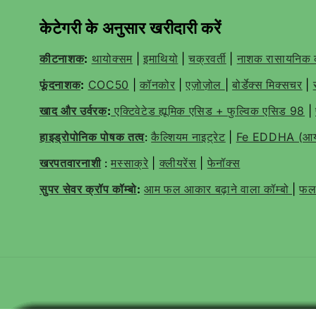
केटेगरी के अनुसार खरीदारी करें
कीटनाशक
:
थायोक्सम
|
इमाथियो
|
चक्रवर्ती
|
नाशक रासायनिक
फूंदनाशक
:
COC50
|
कॉनकोर
|
एज़ोज़ोल
|
बोर्डेक्स मिक्सचर
|
खाद और उर्वरक
:
एक्टिवेटेड ह्यूमिक एसिड + फुल्विक एसिड 98
|
हाइड्रोपोनिक पोषक तत्व
:
कैल्शियम नाइट्रेट
|
Fe EDDHA (आयर
खरपतवारनाशी
:
मस्साक्रे
|
क्लीयरेंस
|
फेनॉक्स
सुपर सेवर क्रॉप कॉम्बो
:
आम फल आकार बढ़ाने वाला कॉम्बो
|
फल 