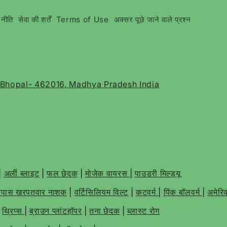
 नीति
सेवा की शर्तें
Terms of Use
अक्सर पूछे जाने वाले प्रश्न
, Bhopal- 462016, Madhya Pradesh India
|
अर्ली ब्लाइट
|
फल छेदक
|
मोजेक वायरस
|
पाउडरी मिल्ड्यू
पास खरपतवार नाशक
|
वर्टिसिलियम विल्ट
|
कटवर्म
|
पिंक बॉलवर्म
|
अमेरिक
|
थ्रिप्स
|
ब्राउन प्लांटहॉपर
|
तना छेदक
|
ब्लास्ट रोग