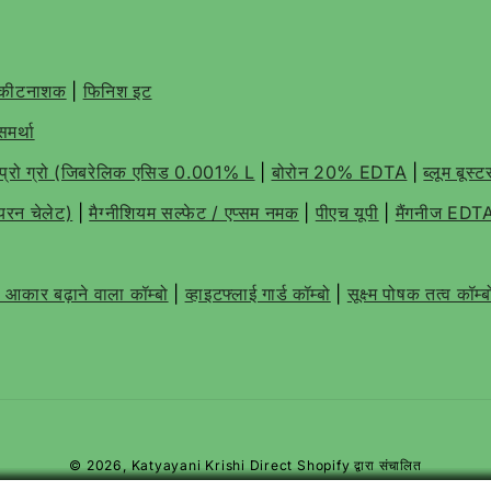
 कीटनाशक
|
फिनिश इट
समर्था
प्रो ग्रो (जिबरेलिक एसिड 0.001% L
|
बोरोन 20% EDTA
|
ब्लूम बूस्
न चेलेट)
|
मैग्नीशियम सल्फेट / एप्सम नमक
|
पीएच यूपी
|
मैंगनीज ED
आकार बढ़ाने वाला कॉम्बो
|
व्हाइटफ्लाई गार्ड कॉम्बो
|
सूक्ष्म पोषक तत्व कॉम्
© 2026,
Katyayani Krishi Direct
Shopify द्वारा संचालित