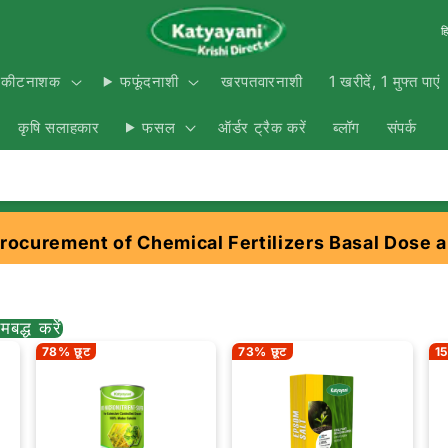
हि
खरपतवारनाशी
1 खरीदें, 1 मुफ्त पाएं
कीटनाशक
फफूंदनाशी
कृषि सलाहकार
ऑर्डर ट्रैक करें
ब्लॉग
संपर्क
फसल
Procurement of Chemical Fertilizers Basal Dose a
मबद्ध करें
78% छूट
73% छूट
15