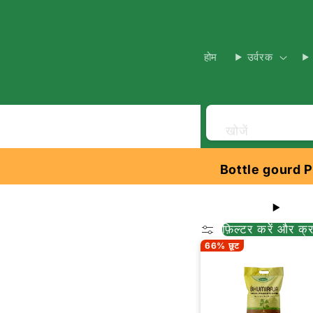
होम
उर्वरक
खोजें
Bottle gourd 
फ़िल्टर करें और क्र
66% छूट