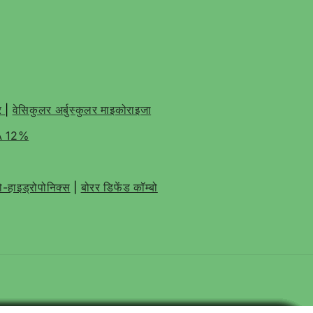
टर
|
वेसिकुलर अर्बुस्कुलर माइकोराइजा
TA 12%
बो-हाइड्रोपोनिक्स
|
बोरर डिफेंड कॉम्बो