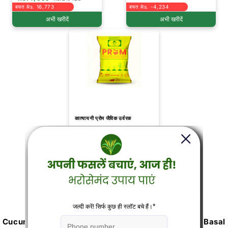
बचत Rs. 16,773
बचत Rs. -4,234
अभी खरीदें
अभी खरीदें
कात्यायनी प्रोम जैविक उर्वरक
Rs.62,832
(3)
बचत Rs. -27,832
अभी खरीदें
Cucumber Procurement of Chemical Fertilizers & Basal