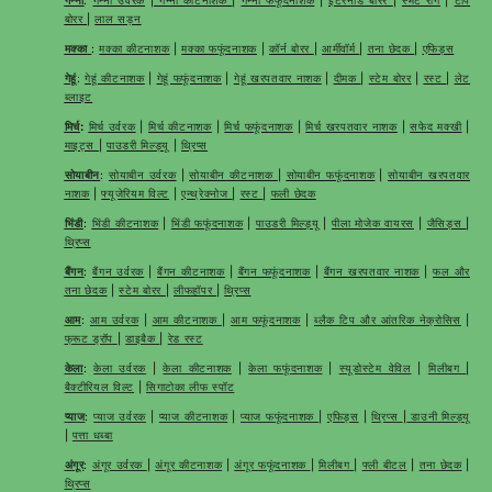
बोरर
|
लाल सड़न
मक्का
:
मक्का कीटनाशक
|
मक्का फफूंदनाशक
|
कॉर्न बोरर
|
आर्मीवॉर्म
|
तना छेदक
|
एफिड्स
गेहूं
:
गेहूं कीटनाशक
|
गेहूं फफूंदनाशक
|
गेहूं खरपतवार नाशक
|
दीमक
|
स्टेम बोरर
|
रस्ट
|
लेट
ब्लाइट
मिर्च
:
मिर्च उर्वरक
|
मिर्च कीटनाशक
|
मिर्च फफूंदनाशक
|
मिर्च खरपतवार नाशक
|
सफेद मक्खी
|
माइट्स
|
पाउडरी मिल्ड्यू
|
थ्रिप्स
सोयाबीन
:
सोयाबीन उर्वरक
|
सोयाबीन कीटनाशक
|
सोयाबीन फफूंदनाशक
|
सोयाबीन खरपतवार
नाशक
|
फ्यूजेरियम विल्ट
|
एन्थ्रेक्नोज
|
रस्ट
|
फली छेदक
भिंडी
:
भिंडी कीटनाशक
|
भिंडी फफूंदनाशक
|
पाउडरी मिल्ड्यू
|
पीला मोजेक वायरस
|
जैसिड्स
|
थ्रिप्स
बैंगन
:
बैंगन उर्वरक
|
बैंगन कीटनाशक
|
बैंगन फफूंदनाशक
|
बैंगन खरपतवार नाशक
|
फल और
तना छेदक
|
स्टेम बोरर
|
लीफहॉपर
|
थ्रिप्स
आम
:
आम उर्वरक
|
आम कीटनाशक
|
आम फफूंदनाशक
|
ब्लैक टिप और आंतरिक नेक्रोसिस
|
फ्रूट ड्रॉप
|
डाइबैक
|
रेड रस्ट
केला
:
केला उर्वरक
|
केला कीटनाशक
|
केला फफूंदनाशक
|
स्यूडोस्टेम वेविल
|
मिलीबग
|
बैक्टीरियल विल्ट
|
सिगाटोका लीफ स्पॉट
प्याज
:
प्याज उर्वरक
|
प्याज कीटनाशक
|
प्याज फफूंदनाशक
|
एफिड्स
|
थ्रिप्स
|
डाउनी मिल्ड्यू
|
पत्ता धब्बा
अंगूर
:
अंगूर उर्वरक
|
अंगूर कीटनाशक
|
अंगूर फफूंदनाशक
|
मिलीबग
|
फ्ली बीटल
|
तना छेदक
|
थ्रिप्स