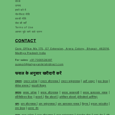
संपर्क
उत्पाद
हमारे बारे में
गोपनीयता नीति
वापसी नीति
सेवा की शर्तें
Terms of Use
अक्सर पूछे जाने वाले प्रश्न
CONTACT
Corp Office Mx 175, E7 Extension, Arera Colony, Bhopal- 462016,
Madhya Pradesh India
For sales:
+91 7000528397
support@katyayanikrishidirect.com
फसल के अनुसार खरीदारी करें
टमाटर
:
टमाटर उर्वरक
|
टमाटर कीटनाशक
|
टमाटर फफूंदनाशक
|
अर्ली ब्लाइट
|
फल छेदक
|
मोजेक वायरस
|
पाउडरी मिल्ड्यू
कपास
:
कपास उर्वरक
|
कपास कीटनाशक
|
कपास कवकनाशी
|
कपास खरपतवार नाशक
|
वर्टिसिलियम विल्ट
|
कटवर्म
|
पिंक बॉलवर्म
|
अमेरिकन बॉलवर्म (हेलिकोवर्पा आर्मिगेरा)
धान
:
धान कीटनाशक
|
धान फफूंदनाशक
|
धान खरपतवार नाशक
|
थ्रिप्स
|
ब्राउन प्लांटहॉपर
|
तना छेदक
|
ब्लास्ट रोग
गन्ना
:
गन्ना उर्वरक
|
गन्ना कीटनाशक
|
गन्ना फफूंदनाशक
|
इंटरनोड बोरर
|
स्मट रोग
|
टॉप