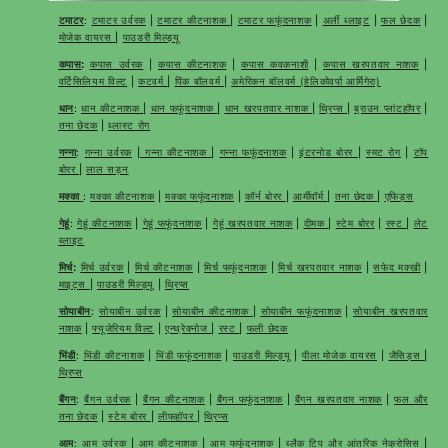
टमाटर
:
टमाटर उर्वरक
|
टमाटर कीटनाशक
|
टमाटर फफूंदनाशक
|
अर्ली ब्लाइट
|
फल छेदक
|
मोजेक वायरस
|
पाउडरी मिल्ड्यू
कपास
:
कपास उर्वरक
|
कपास कीटनाशक
|
कपास कवकनाशी
|
कपास खरपतवार नाशक
|
वर्टिसिलियम विल्ट
|
कटवर्म
|
पिंक बॉलवर्म
|
अमेरिकन बॉलवर्म (हेलिकोवर्पा आर्मिगेरा)
धान
:
धान कीटनाशक
|
धान फफूंदनाशक
|
धान खरपतवार नाशक
|
थ्रिप्स
|
ब्राउन प्लांटहॉपर
|
तना छेदक
|
ब्लास्ट रोग
गन्ना
:
गन्ना उर्वरक
|
गन्ना कीटनाशक
|
गन्ना फफूंदनाशक
|
इंटरनोड बोरर
|
स्मट रोग
|
टॉप
बोरर
|
लाल सड़न
मक्का
:
मक्का कीटनाशक
|
मक्का फफूंदनाशक
|
कॉर्न बोरर
|
आर्मीवॉर्म
|
तना छेदक
|
एफिड्स
गेहूं
:
गेहूं कीटनाशक
|
गेहूं फफूंदनाशक
|
गेहूं खरपतवार नाशक
|
दीमक
|
स्टेम बोरर
|
रस्ट
|
लेट
ब्लाइट
मिर्च
:
मिर्च उर्वरक
|
मिर्च कीटनाशक
|
मिर्च फफूंदनाशक
|
मिर्च खरपतवार नाशक
|
सफेद मक्खी
|
माइट्स
|
पाउडरी मिल्ड्यू
|
थ्रिप्स
सोयाबीन
:
सोयाबीन उर्वरक
|
सोयाबीन कीटनाशक
|
सोयाबीन फफूंदनाशक
|
सोयाबीन खरपतवार
नाशक
|
फ्यूजेरियम विल्ट
|
एन्थ्रेक्नोज
|
रस्ट
|
फली छेदक
भिंडी
:
भिंडी कीटनाशक
|
भिंडी फफूंदनाशक
|
पाउडरी मिल्ड्यू
|
पीला मोजेक वायरस
|
जैसिड्स
|
थ्रिप्स
बैंगन
:
बैंगन उर्वरक
|
बैंगन कीटनाशक
|
बैंगन फफूंदनाशक
|
बैंगन खरपतवार नाशक
|
फल और
तना छेदक
|
स्टेम बोरर
|
लीफहॉपर
|
थ्रिप्स
आम
:
आम उर्वरक
|
आम कीटनाशक
|
आम फफूंदनाशक
|
ब्लैक टिप और आंतरिक नेक्रोसिस
|