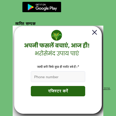
त्वरित सम्पक
सर्च करें
करियर
संपर्क
उत्पाद
हमारे बारे में
गोपनीयता नीति
वापसी नीति
सेवा की शर्तें
Terms of Use
अक्सर पूछे जाने वाले प्रश्न
CONTACT
Corp Office Mx 175, E7 Extension, Arera Colony, Bhopal- 462016,
Madhya Pradesh India
For sales:
+91 7000528397
support@katyayanikrishidirect.com
फसल के अनुसार खरीदारी करें