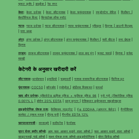
फ्रूट ड्रॉप
|
डाइबैक
|
रेड रस्ट
केला
:
केला उर्वरक
|
केला कीटनाशक
|
केला फफूंदनाशक
|
स्यूडोस्टेम वेविल
|
मिलीबग
|
बैक्टीरियल विल्ट
|
सिगाटोका लीफ स्पॉट
प्याज
:
प्याज उर्वरक
|
प्याज कीटनाशक
|
प्याज फफूंदनाशक
|
एफिड्स
|
थ्रिप्स
|
डाउनी मिल्ड्यू
|
पत्ता धब्बा
अंगूर
:
अंगूर उर्वरक
|
अंगूर कीटनाशक
|
अंगूर फफूंदनाशक
|
मिलीबग
|
फ्ली बीटल
|
तना छेदक
|
थ्रिप्स
तरबूज
:
तरबूज कीटनाशक
|
तरबूज फफूंदनाशक
|
लाल कद्दू भृंग
|
फ्रूट फ्लाई
|
थ्रिप्स
|
सफेद
मक्खी
केटेगरी के अनुसार खरीदारी करें
कीटनाशक
:
थायोक्सम
|
इमाथियो
|
चक्रवर्ती
|
नाशक रासायनिक कीटनाशक
|
फिनिश इट
फूंदनाशक
:
COC50
|
कॉनकोर
|
एज़ोज़ोल
|
बोर्डेक्स मिक्सचर
|
समर्था
खाद और उर्वरक
:
एक्टिवेटेड ह्यूमिक एसिड + फुल्विक एसिड 98
|
प्रो ग्रो (जिबरेलिक एसिड
0.001% L
|
बोरोन 20% EDTA
|
ब्लूम बूस्टर
|
वेसिकुलर अर्बुस्कुलर माइकोराइजा
हाइड्रोपोनिक पोषक तत्व
:
कैल्शियम नाइट्रेट
|
Fe EDDHA (आयरन चेलेट)
|
मैग्नीशियम
सल्फेट / एप्सम नमक
|
पीएच यूपी
|
मैंगनीज EDTA 12%
खरपतवारनाशी
:
मस्साक्रे
|
क्लीयरेंस
|
फेनॉक्स
सुपर सेवर क्रॉप कॉम्बो
:
आम फल आकार बढ़ाने वाला कॉम्बो
|
फल आकार बढ़ाने वाला कॉम्बो
|
व्हाइटफ्लाई गार्ड कॉम्बो
|
सूक्ष्म पोषक तत्व कॉम्बो-हाइड्रोपोनिक्स
|
बोरर डिफेंड कॉम्बो