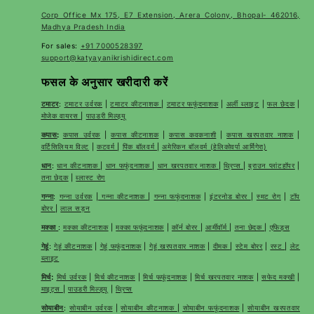
Corp Office Mx 175, E7 Extension, Arera Colony, Bhopal- 462016,
Madhya Pradesh India
For sales:
+91 7000528397
support@katyayanikrishidirect.com
फसल के अनुसार खरीदारी करें
टमाटर
:
टमाटर उर्वरक
|
टमाटर कीटनाशक
|
टमाटर फफूंदनाशक
|
अर्ली ब्लाइट
|
फल छेदक
|
मोजेक वायरस
|
पाउडरी मिल्ड्यू
कपास
:
कपास उर्वरक
|
कपास कीटनाशक
|
कपास कवकनाशी
|
कपास खरपतवार नाशक
|
वर्टिसिलियम विल्ट
|
कटवर्म
|
पिंक बॉलवर्म
|
अमेरिकन बॉलवर्म (हेलिकोवर्पा आर्मिगेरा)
धान
:
धान कीटनाशक
|
धान फफूंदनाशक
|
धान खरपतवार नाशक
|
थ्रिप्स
|
ब्राउन प्लांटहॉपर
|
तना छेदक
|
ब्लास्ट रोग
गन्ना
:
गन्ना उर्वरक
|
गन्ना कीटनाशक
|
गन्ना फफूंदनाशक
|
इंटरनोड बोरर
|
स्मट रोग
|
टॉप
बोरर
|
लाल सड़न
मक्का
:
मक्का कीटनाशक
|
मक्का फफूंदनाशक
|
कॉर्न बोरर
|
आर्मीवॉर्म
|
तना छेदक
|
एफिड्स
गेहूं
:
गेहूं कीटनाशक
|
गेहूं फफूंदनाशक
|
गेहूं खरपतवार नाशक
|
दीमक
|
स्टेम बोरर
|
रस्ट
|
लेट
ब्लाइट
मिर्च
:
मिर्च उर्वरक
|
मिर्च कीटनाशक
|
मिर्च फफूंदनाशक
|
मिर्च खरपतवार नाशक
|
सफेद मक्खी
|
माइट्स
|
पाउडरी मिल्ड्यू
|
थ्रिप्स
सोयाबीन
:
सोयाबीन उर्वरक
|
सोयाबीन कीटनाशक
|
सोयाबीन फफूंदनाशक
|
सोयाबीन खरपतवार