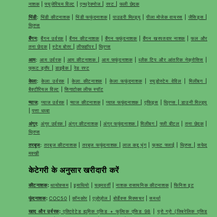
नाशक
|
फ्यूजेरियम विल्ट
|
एन्थ्रेक्नोज
|
रस्ट
|
फली छेदक
भिंडी
:
भिंडी कीटनाशक
|
भिंडी फफूंदनाशक
|
पाउडरी मिल्ड्यू
|
पीला मोजेक वायरस
|
जैसिड्स
|
थ्रिप्स
बैंगन
:
बैंगन उर्वरक
|
बैंगन कीटनाशक
|
बैंगन फफूंदनाशक
|
बैंगन खरपतवार नाशक
|
फल और
तना छेदक
|
स्टेम बोरर
|
लीफहॉपर
|
थ्रिप्स
आम
:
आम उर्वरक
|
आम कीटनाशक
|
आम फफूंदनाशक
|
ब्लैक टिप और आंतरिक नेक्रोसिस
|
फ्रूट ड्रॉप
|
डाइबैक
|
रेड रस्ट
केला
:
केला उर्वरक
|
केला कीटनाशक
|
केला फफूंदनाशक
|
स्यूडोस्टेम वेविल
|
मिलीबग
|
बैक्टीरियल विल्ट
|
सिगाटोका लीफ स्पॉट
प्याज
:
प्याज उर्वरक
|
प्याज कीटनाशक
|
प्याज फफूंदनाशक
|
एफिड्स
|
थ्रिप्स
|
डाउनी मिल्ड्यू
|
पत्ता धब्बा
अंगूर
:
अंगूर उर्वरक
|
अंगूर कीटनाशक
|
अंगूर फफूंदनाशक
|
मिलीबग
|
फ्ली बीटल
|
तना छेदक
|
थ्रिप्स
तरबूज
:
तरबूज कीटनाशक
|
तरबूज फफूंदनाशक
|
लाल कद्दू भृंग
|
फ्रूट फ्लाई
|
थ्रिप्स
|
सफेद
मक्खी
केटेगरी के अनुसार खरीदारी करें
कीटनाशक
:
थायोक्सम
|
इमाथियो
|
चक्रवर्ती
|
नाशक रासायनिक कीटनाशक
|
फिनिश इट
फूंदनाशक
:
COC50
|
कॉनकोर
|
एज़ोज़ोल
|
बोर्डेक्स मिक्सचर
|
समर्था
खाद और उर्वरक
:
एक्टिवेटेड ह्यूमिक एसिड + फुल्विक एसिड 98
|
प्रो ग्रो (जिबरेलिक एसिड