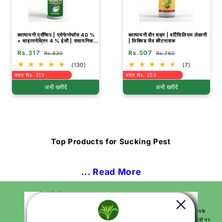
कात्यायनी प्रॉप्सिप | प्रोफेनोफॉस 40 %
कात्यायनी वीर चक्र | वर्टिसिलियम लेकानी
+ साइपरमेथ्रिन 4 % ईसी | रासायनिक
| लिक्विड जैव कीटनाशक
कीटनाशक
Rs.317
Rs.507
Rs.630
Rs.760
(130)
(7)
बचत Rs. 313
बचत Rs. 253
अभी खरीदें
अभी खरीदें
Top Products for Sucking Pest
... Read More
हमारे बारे में
हम आपकी खेती और बागवानी की सभी जरूरतों के लिए 100 से अधिक उत्पादों के साथ आपके
लिए वन-स्टॉप समाधान हैं और सर्वोत्तम परिणाम देते हैं। हम भारत के सभी प्रमुख पिन कोडों पर