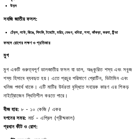
উড়দ
সবজি জাতীয় ফসল:
ঢেঁড়স, লাউ, ঝিঙে, গিলকি, টমেটো, মরিচ, বেগুন, ধনিয়া, শসা, কাঁকড়া, করলা, টিন্ডা
ফসলে রোগের লক্ষণ ও প্রতিকার
মুগ
মুগ একটি গুরুত্বপূর্ণ ডালজাতীয় ফসল যা ডাল, অঙ্কুরিত শস্য এবং সবুজ
শস্য হিসাবে ব্যবহৃত হয়। এতে প্রচুর পরিমাণে প্রোটিন, ভিটামিন এবং
খনিজ পদার্থ থাকে। এটি মাটির উর্বরতা বৃদ্ধিতে সহায়ক কারণ এর শিকড়
নাইট্রোজেন স্থিতিশীল করতে পারে।
বীজ হার:
৮ - ১০ কেজি / একর
বপনের সময়:
মার্চ - এপ্রিল (গ্রীষ্মকাল)
প্রধান কীট ও রোগ: