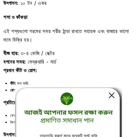
উৎপাদন:
১০ টন / একর
শসা ও কাঁকড়া
এই শস্যগুলো গরমের সময় শরীর ঠান্ডা রাখতে সহায়ক এবং বাজারে ভালো
দামে বিক্রি হয়।
বীজ হার:
৩-৪ কেজি / হেক্টর
বপনের সময়:
ফেব্রুয়ারি - মার্চ
প্রধান কীট ও রোগ:
কীট:
ফল মাছি
রোগ:
ডাউনি মিলডিউ
প্রতিরোধ ব্যবস্থা:
ফেরোমন ট্র্যাপ ব্যবহার করুন
জৈব কীটনাশকের স্প্রে করুন
উৎপাদন:
২০ টন / একর