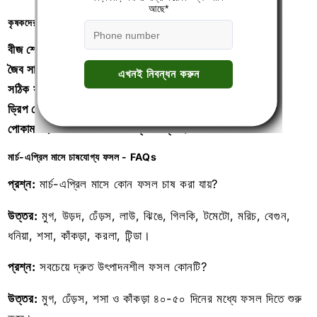
কৃষকদের জন্য পরামর্শ:
বীজ শোধন অবশ্যই করুন
জৈব সার ও কীটনাশকের ব্যবহার করুন
সঠিক সময়ে বীজ বপন করুন
ড্রিপ সেচ পদ্ধতি অনুসরণ করুন
পোকামাকড় ও রোগ দমনে জৈব পদ্ধতির ব্যবহার করুন
মার্চ-এপ্রিল মাসে চাষযোগ্য ফসল - FAQs
প্রশ্ন:
মার্চ-এপ্রিল মাসে কোন ফসল চাষ করা যায়?
উত্তর:
মুগ, উড়দ, ঢেঁড়স, লাউ, ঝিঙে, গিলকি, টমেটো, মরিচ, বেগুন,
ধনিয়া, শসা, কাঁকড়া, করলা, টিন্ডা।
প্রশ্ন:
সবচেয়ে দ্রুত উৎপাদনশীল ফসল কোনটি?
উত্তর:
মুগ, ঢেঁড়স, শসা ও কাঁকড়া ৪০-৫০ দিনের মধ্যে ফসল দিতে শুরু