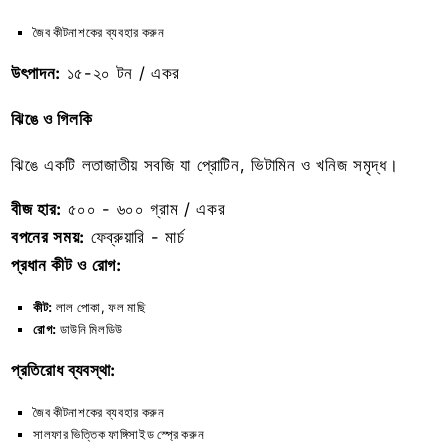
জৈব কীটনাশকের ব্যবহার করুন
উৎপাদন:
১৫-২০ টন / একর
ঝিঙে ও গিলকি
ঝিঙে একটি লতাজাতীয় সবজি যা প্রোটিন, ভিটামিন ও খনিজ সমৃদ্ধ।
বীজ হার:
৫০০ - ৬০০ গ্রাম / একর
বপনের সময়:
ফেব্রুয়ারি - মার্চ
প্রধান কীট ও রোগ:
কীট:
লাল পোকা, ফল মাছি
রোগ:
ডাউনি মিলডিউ
প্রতিরোধ ব্যবস্থা:
জৈব কীটনাশকের ব্যবহার করুন
সালফার ভিত্তিক ফাঙ্গিসাইড স্প্রে করুন