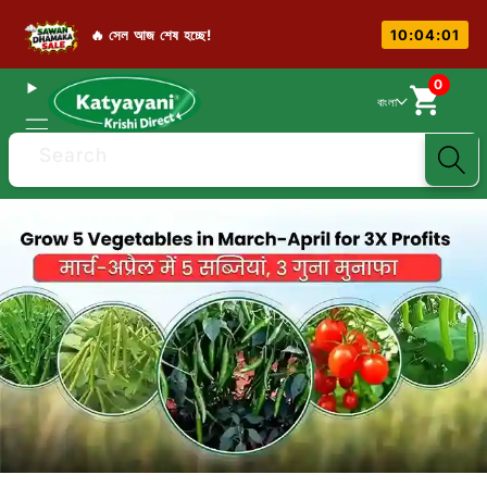
🔥 সেল আজ শেষ হচ্ছে!
10:04:00
0
বাংলা
Search