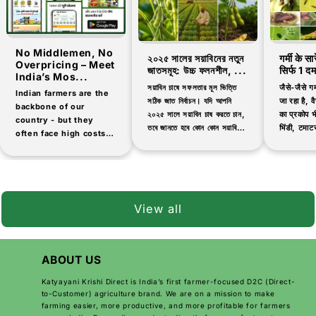
No Middlemen, No
২০২৫ সালের সয়াবিনের নতুন
गर्मी के स
Overpricing – Meet
জাতসমূহ: উচ্চ ফলনশীল, ...
सिर्फ 1 द
India’s Mos...
সয়াবিন চাষে সফলতার মূল ভিত্তি
जैसे-जैसे गर
Indian farmers are the
সঠিক জাত নির্বাচন। যদি আপনি
जा रहा है, वैस
backbone of our
২০২৫ সালে সয়াবিন চাষ করতে চান,
का प्रकोप भी
country - but they
তবে জানতে হবে কোন কোন সয়াবিনের
भिंडी, टमाटर
often face high costs
জাত বেশি ফলনশীল, দ্রুত পাকা এবং
जैसी सब्जिय
and low-quality
রোগ প্রতিরোধী।...
products when buying
agricultural inputs.
That's why thousands
of farmers are now
View all
switching...
ABOUT US
Katyayani Krishi Direct is India’s first farmer-focused D2C (Direct-
to-Customer) agriculture brand. We are on a mission to make
farming easier, more productive, and more profitable for farmers