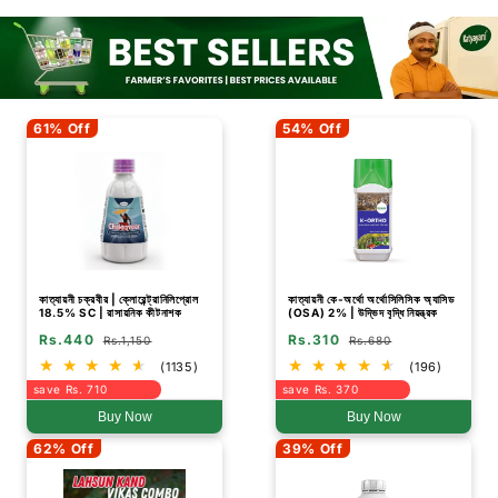
61% Off
54% Off
কাত্যায়নী চক্রবীর | ক্লোরেন্ট্রানিলিপ্রোল
কাত্যায়নী কে-অর্থো অর্থোসিলিসিক অ্যাসিড
18.5% SC | রাসায়নিক কীটনাশক
(OSA) 2% | উদ্ভিদ বৃদ্ধি নিয়ন্ত্রক
Rs.440
Rs.310
Rs.1,150
Rs.680
(1135)
(196)
save Rs. 710
save Rs. 370
Buy Now
Buy Now
62% Off
39% Off