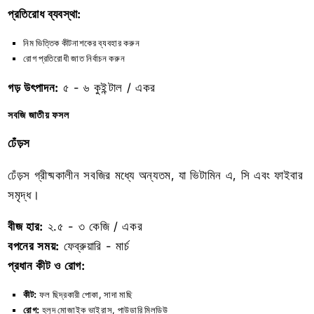
প্রতিরোধ ব্যবস্থা:
নিম ভিত্তিক কীটনাশকের ব্যবহার করুন
রোগ প্রতিরোধী জাত নির্বাচন করুন
গড় উৎপাদন:
৫ - ৬ কুইন্টাল / একর
সবজি জাতীয় ফসল
ঢেঁড়স
ঢেঁড়স গ্রীষ্মকালীন সবজির মধ্যে অন্যতম, যা ভিটামিন এ, সি এবং ফাইবার
সমৃদ্ধ।
বীজ হার:
২.৫ - ৩ কেজি / একর
বপনের সময়:
ফেব্রুয়ারি - মার্চ
প্রধান কীট ও রোগ:
কীট:
ফল ছিদ্রকারী পোকা, সাদা মাছি
রোগ:
হলুদ মোজাইক ভাইরাস, পাউডারি মিলডিউ