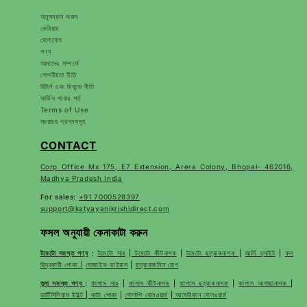
অনুসন্ধান করুন
কেরিয়ার
যোগাযোগ
পণ্য
আমাদের সম্পর্কে
গোপনীয়তা নীতি
রিটার্ন এবং রিফান্ড নীতি
সার্ভিস পাবার শর্ত
Terms of Use
সচরাচর প্রশ্নসমূহ
CONTACT
Corp Office Mx 175, E7 Extension, Arera Colony, Bhopal- 462016,
Madhya Pradesh India
For sales:
+91 7000528397
support@katyayanikrishidirect.com
ফসল অনুযায়ী কেনাকাটা করুন
টমেটো সমস্ত পণ্য
:
টমেটো সার
|
টমেটো কীটনাশক
|
টমেটো ছত্রাকনাশক
|
আর্লি ব্লাইট
|
ফল
ছিদ্রকারী পোকা |
মোজাইক ভাইরাস
|
ছত্রাকজনিত রোগ
তুলা সমস্ত পণ্য
:
কাপাস সার
|
কাপাস কীটনাশক
|
কাপাস ছত্রাকনাশক
|
কাপাস আগাছানাশক
|
ভার্টিসিলিয়াম উইল্ট
|
কাটা পোকা
|
গোলাপি বোলওয়ার্ম
|
আমেরিকান বোলওয়ার্ম