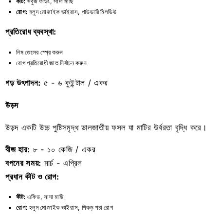
কীট:
সবুজ ফড়িং, সাদা মাছি
রোগ:
হলুদ মোজাইক ভাইরাস, পাউডারি মিলডিউ
প্রতিরোধ ব্যবস্থা:
নিম তেলের স্প্রে করুন
রোগ প্রতিরোধী জাত নির্বাচন করুন
গড় উৎপাদন:
৫ - ৬ কুইন্টাল / একর
উড়দ
উড়দ একটি উচ্চ পুষ্টিসমৃদ্ধ ডালজাতীয় ফসল যা মাটির উর্বরতা বৃদ্ধি করে।
বীজ হার:
৮ - ১০ কেজি / একর
বপনের সময়:
মার্চ - এপ্রিল
প্রধান কীট ও রোগ:
কীট:
এফিড, সাদা মাছি
রোগ:
হলুদ মোজাইক ভাইরাস, শিকড় পচা রোগ