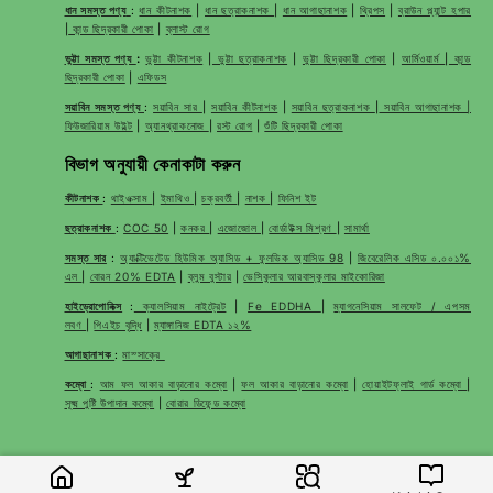
ধান সমস্ত পণ্য
:
ধান কীটনাশক
|
ধান ছত্রাকনাশক
|
ধান আগাছানাশক
|
থ্রিপস
|
ব্রাউন প্ল্যান্ট হপার
|
কান্ড ছিদ্রকারী পোকা
|
ব্লাস্ট রোগ
ভুট্টা সমস্ত পণ্য
:
ভুট্টা কীটনাশক
|
ভুট্টা ছত্রাকনাশক
|
ভুট্টা ছিদ্রকারী পোকা
|
আর্মিওয়ার্ম
|
কান্ড
ছিদ্রকারী পোকা
|
এফিডস
সয়াবিন সমস্ত পণ্য
:
সয়াবিন সার
|
সয়াবিন কীটনাশক
|
সয়াবিন ছত্রাকনাশক
|
সয়াবিন আগাছানাশক |
ফিউজারিয়াম উইল্ট
|
অ্যানথ্রাকনোজ
|
রস্ট রোগ
|
শুঁটি ছিদ্রকারী পোকা
বিভাগ অনুযায়ী কেনাকাটা করুন
কীটনাশক
:
থাইওক্সাম
|
ইমাথিও
|
চক্রবর্তী
|
নাশক
|
ফিনিশ ইট
ছত্রাকনাশক
:
COC 50
|
কনকর
|
এজোজোল
|
বোর্ডাউক্স মিশ্রণ
|
সামার্থা
সমস্ত সার
:
অ্যাক্টিভেটেড হিউমিক অ্যাসিড + ফুলভিক অ্যাসিড 98
|
জিবেরেলিক এসিড ০.০০১%
এল
|
বোরন 20% EDTA
|
ব্লুম বুস্টার
|
ভেসিকুলার আরবাস্কুলার মাইকোরিজা
হাইড্রোপোনিক্স
:
ক্যালসিয়াম নাইট্রেট
|
Fe EDDHA
|
ম্যাগনেসিয়াম সালফেট / এপসম
লবণ
|
পিএইচ বৃদ্ধি
|
ম্যাঙ্গানিজ EDTA ১২%
আগাছানাশক
:
মাস্সাক্রে
কম্বো
:
আম ফল আকার বাড়ানোর কম্বো
|
ফল আকার বাড়ানোর কম্বো
|
হোয়াইটফ্লাই গার্ড কম্বো
|
সূক্ষ্ম পুষ্টি উপাদান কম্বো
|
বোরার ডিফেন্ড কম্বো