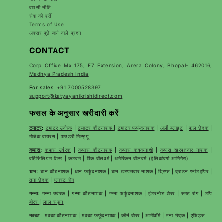
वापसी नीति
सेवा की शर्तें
Terms of Use
अक्सर पूछे जाने वाले प्रश्न
CONTACT
Corp Office Mx 175, E7 Extension, Arera Colony, Bhopal- 462016,
Madhya Pradesh India
For sales:
+91 7000528397
support@katyayanikrishidirect.com
फसल के अनुसार खरीदारी करें
टमाटर
:
टमाटर उर्वरक
|
टमाटर कीटनाशक
|
टमाटर फफूंदनाशक
|
अर्ली ब्लाइट
|
फल छेदक
|
मोजेक वायरस
|
पाउडरी मिल्ड्यू
कपास
:
कपास उर्वरक
|
कपास कीटनाशक
|
कपास कवकनाशी
|
कपास खरपतवार नाशक
|
वर्टिसिलियम विल्ट
|
कटवर्म
|
पिंक बॉलवर्म
|
अमेरिकन बॉलवर्म (हेलिकोवर्पा आर्मिगेरा)
धान
:
धान कीटनाशक
|
धान फफूंदनाशक
|
धान खरपतवार नाशक
|
थ्रिप्स
|
ब्राउन प्लांटहॉपर
|
तना छेदक
|
ब्लास्ट रोग
गन्ना
:
गन्ना उर्वरक
|
गन्ना कीटनाशक
|
गन्ना फफूंदनाशक
|
इंटरनोड बोरर
|
स्मट रोग
|
टॉप
बोरर
|
लाल सड़न
मक्का
:
मक्का कीटनाशक
|
मक्का फफूंदनाशक
|
कॉर्न बोरर
|
आर्मीवॉर्म
|
तना छेदक
|
एफिड्स