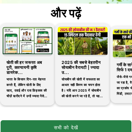
और पढ़ें
खेती की हर जरूरत अब
2025 की सबसे बेहतरीन
गर्मी के स
पूरी, कात्यायनी कृषि
सोयाबीन वैरायटी | ज्यादा
सिर्फ 1 द
डायरेक...
उ...
जैसे-जैसे गर
भारत के किसान दिन-रात मेहनत
सोयाबीन की खेती में सफलता का
जा रहा है, वैस
करते हैं, लेकिन खेती के लिए
आधार सही किस्म का चयन होता
का प्रकोप भी
खाद, दवाई और दवा छिड़काव की
है। यदि आप 2025 में सोयाबीन
भिंडी, टमाटर
चीज़ें खरीदने में उन्हें ज्यादा पैसे
की खेती करने जा रहे हैं, तो यह
जैसी सब्जिय
देने पड़ते हैं और कई बार
जानना आवश्यक है कि...
नकली...
सभी को देखें