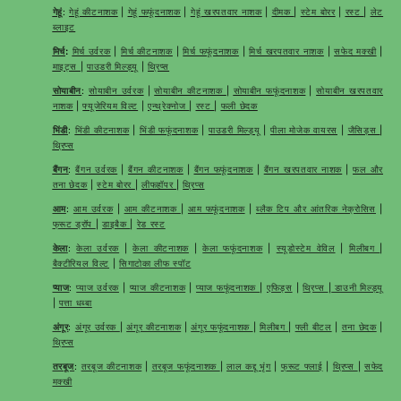
गेहूं
:
गेहूं कीटनाशक
|
गेहूं फफूंदनाशक
|
गेहूं खरपतवार नाशक
|
दीमक
|
स्टेम बोरर
|
रस्ट
|
लेट
ब्लाइट
मिर्च
:
मिर्च उर्वरक
|
मिर्च कीटनाशक
|
मिर्च फफूंदनाशक
|
मिर्च खरपतवार नाशक
|
सफेद मक्खी
|
माइट्स
|
पाउडरी मिल्ड्यू
|
थ्रिप्स
सोयाबीन
:
सोयाबीन उर्वरक
|
सोयाबीन कीटनाशक
|
सोयाबीन फफूंदनाशक
|
सोयाबीन खरपतवार
नाशक
|
फ्यूजेरियम विल्ट
|
एन्थ्रेक्नोज
|
रस्ट
|
फली छेदक
भिंडी
:
भिंडी कीटनाशक
|
भिंडी फफूंदनाशक
|
पाउडरी मिल्ड्यू
|
पीला मोजेक वायरस
|
जैसिड्स
|
थ्रिप्स
बैंगन
:
बैंगन उर्वरक
|
बैंगन कीटनाशक
|
बैंगन फफूंदनाशक
|
बैंगन खरपतवार नाशक
|
फल और
तना छेदक
|
स्टेम बोरर
|
लीफहॉपर
|
थ्रिप्स
आम
:
आम उर्वरक
|
आम कीटनाशक
|
आम फफूंदनाशक
|
ब्लैक टिप और आंतरिक नेक्रोसिस
|
फ्रूट ड्रॉप
|
डाइबैक
|
रेड रस्ट
केला
:
केला उर्वरक
|
केला कीटनाशक
|
केला फफूंदनाशक
|
स्यूडोस्टेम वेविल
|
मिलीबग
|
बैक्टीरियल विल्ट
|
सिगाटोका लीफ स्पॉट
प्याज
:
प्याज उर्वरक
|
प्याज कीटनाशक
|
प्याज फफूंदनाशक
|
एफिड्स
|
थ्रिप्स
|
डाउनी मिल्ड्यू
|
पत्ता धब्बा
अंगूर
:
अंगूर उर्वरक
|
अंगूर कीटनाशक
|
अंगूर फफूंदनाशक
|
मिलीबग
|
फ्ली बीटल
|
तना छेदक
|
थ्रिप्स
तरबूज
:
तरबूज कीटनाशक
|
तरबूज फफूंदनाशक
|
लाल कद्दू भृंग
|
फ्रूट फ्लाई
|
थ्रिप्स
|
सफेद
मक्खी