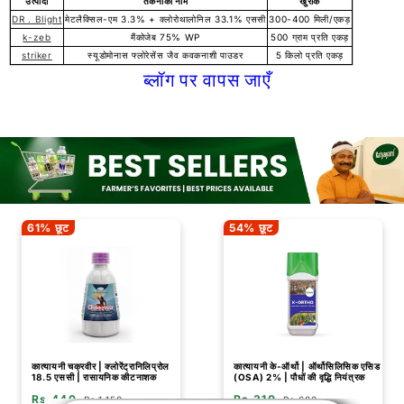
उत्पादों
तकनीकी नाम
खुराक
DR . Blight
मेटलैक्सिल-एम 3.3% + क्लोरोथालोनिल 33.1% एससी
300-400 मिली/एकड़
k-zeb
मैंकोजेब 75% WP
500 ग्राम प्रति एकड़
striker
स्यूडोमोनास फ्लोरेसेंस जैव कवकनाशी पाउडर
5 किलो प्रति एकड़
ब्लॉग पर वापस जाएँ
61% छूट
54% छूट
कात्यायनी चक्रवीर | क्लोरेंट्रानिलिप्रोल
कात्यायनी के-ऑर्थो | ऑर्थोसिलिसिक एसिड
18.5 एससी | रासायनिक कीटनाशक
(OSA) 2% | पौधों की वृद्धि नियंत्रक
Rs.440
Rs.310
Rs.1,150
Rs.680