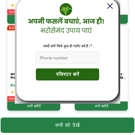
(1135)
(196)
बचत Rs. 710
बचत Rs. 370
अभी खरीदें
अभी खरीदें
62% छूट
39% छूट
कात्यायनी लहसुन कंद विकास कॉम्बो - बल्ब
कात्यायनी ट्रिपल अटैक | वर्टिसिलियम
निर्माण
लेकानी + ब्यूवेरिया बैसियाना + मेटारिज़ियम
अनिसोप्लिया (तरल) | जैव कीटनाशक
Rs.648
Rs.510
Rs.1,712
Rs.840
(100)
(187)
बचत Rs. 1,064
बचत Rs. 330
अभी खरीदें
अभी खरीदें
सभी को देखें