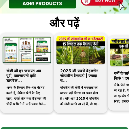
और पढ़ें
खेती की हर जरूरत अब
2025 की सबसे बेहतरीन
गर्मी के स
पूरी, कात्यायनी कृषि
सोयाबीन वैरायटी | ज्यादा
सिर्फ 1 द
डायरेक...
उ...
जैसे-जैसे गर
भारत के किसान दिन-रात मेहनत
सोयाबीन की खेती में सफलता का
जा रहा है, वैस
करते हैं, लेकिन खेती के लिए
आधार सही किस्म का चयन होता
का प्रकोप भी
खाद, दवाई और दवा छिड़काव की
है। यदि आप 2025 में सोयाबीन
भिंडी, टमाटर
चीज़ें खरीदने में उन्हें ज्यादा पैसे
की खेती करने जा रहे हैं, तो यह
जैसी सब्जिय
देने पड़ते हैं और कई बार
जानना आवश्यक है कि...
नकली...