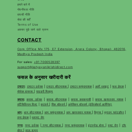
हमारे बारे में
गोपनीयता नीति
वापसी नीति
सेवा की शर्तें
Terms of Use
अक्सर पूछे जाने वाले प्रश्न
CONTACT
Corp Office Mx 175, E7 Extension, Arera Colony, Bhopal- 462016,
Madhya Pradesh India
For sales:
+91 7000528397
support@katyayanikrishidirect.com
फसल के अनुसार खरीदारी करें
टमाटर
:
टमाटर उर्वरक
|
टमाटर कीटनाशक
|
टमाटर फफूंदनाशक
|
अर्ली ब्लाइट
|
फल छेदक
|
मोजेक वायरस
|
पाउडरी मिल्ड्यू
कपास
:
कपास उर्वरक
|
कपास कीटनाशक
|
कपास कवकनाशी
|
कपास खरपतवार नाशक
|
वर्टिसिलियम विल्ट
|
कटवर्म
|
पिंक बॉलवर्म
|
अमेरिकन बॉलवर्म (हेलिकोवर्पा आर्मिगेरा)
धान
:
धान कीटनाशक
|
धान फफूंदनाशक
|
धान खरपतवार नाशक
|
थ्रिप्स
|
ब्राउन प्लांटहॉपर
|
तना छेदक
|
ब्लास्ट रोग
गन्ना
:
गन्ना उर्वरक
|
गन्ना कीटनाशक
|
गन्ना फफूंदनाशक
|
इंटरनोड बोरर
|
स्मट रोग
|
टॉप
बोरर
|
लाल सड़न