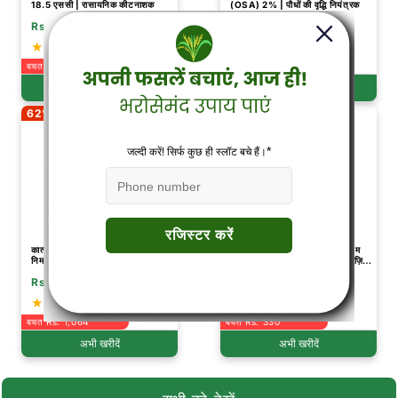
18.5 एससी | रासायनिक कीटनाशक
(OSA) 2% | पौधों की वृद्धि नियंत्रक
Rs.440
Rs.310
Rs.1,150
Rs.680
(1135)
(196)
बचत Rs. 710
बचत Rs. 370
अभी खरीदें
अभी खरीदें
62% छूट
39% छूट
कात्यायनी लहसुन कंद विकास कॉम्बो - बल्ब
कात्यायनी ट्रिपल अटैक | वर्टिसिलियम
निर्माण
लेकानी + ब्यूवेरिया बैसियाना + मेटारिज़ियम
अनिसोप्लिया (तरल) | जैव कीटनाशक
Rs.648
Rs.510
Rs.1,712
Rs.840
(100)
(187)
बचत Rs. 1,064
बचत Rs. 330
अभी खरीदें
अभी खरीदें