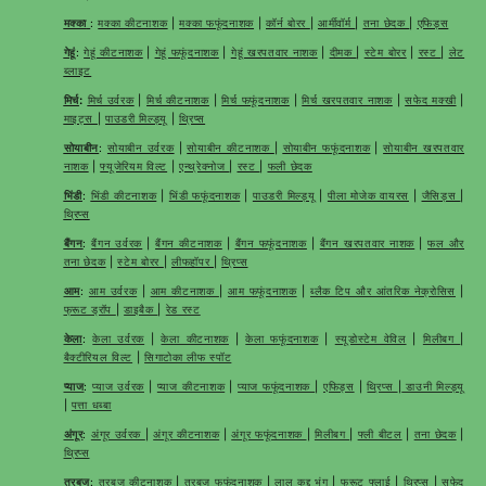
मक्का
:
मक्का कीटनाशक
|
मक्का फफूंदनाशक
|
कॉर्न बोरर
|
आर्मीवॉर्म
|
तना छेदक
|
एफिड्स
गेहूं
:
गेहूं कीटनाशक
|
गेहूं फफूंदनाशक
|
गेहूं खरपतवार नाशक
|
दीमक
|
स्टेम बोरर
|
रस्ट
|
लेट
ब्लाइट
मिर्च
:
मिर्च उर्वरक
|
मिर्च कीटनाशक
|
मिर्च फफूंदनाशक
|
मिर्च खरपतवार नाशक
|
सफेद मक्खी
|
माइट्स
|
पाउडरी मिल्ड्यू
|
थ्रिप्स
सोयाबीन
:
सोयाबीन उर्वरक
|
सोयाबीन कीटनाशक
|
सोयाबीन फफूंदनाशक
|
सोयाबीन खरपतवार
नाशक
|
फ्यूजेरियम विल्ट
|
एन्थ्रेक्नोज
|
रस्ट
|
फली छेदक
भिंडी
:
भिंडी कीटनाशक
|
भिंडी फफूंदनाशक
|
पाउडरी मिल्ड्यू
|
पीला मोजेक वायरस
|
जैसिड्स
|
थ्रिप्स
बैंगन
:
बैंगन उर्वरक
|
बैंगन कीटनाशक
|
बैंगन फफूंदनाशक
|
बैंगन खरपतवार नाशक
|
फल और
तना छेदक
|
स्टेम बोरर
|
लीफहॉपर
|
थ्रिप्स
आम
:
आम उर्वरक
|
आम कीटनाशक
|
आम फफूंदनाशक
|
ब्लैक टिप और आंतरिक नेक्रोसिस
|
फ्रूट ड्रॉप
|
डाइबैक
|
रेड रस्ट
केला
:
केला उर्वरक
|
केला कीटनाशक
|
केला फफूंदनाशक
|
स्यूडोस्टेम वेविल
|
मिलीबग
|
बैक्टीरियल विल्ट
|
सिगाटोका लीफ स्पॉट
प्याज
:
प्याज उर्वरक
|
प्याज कीटनाशक
|
प्याज फफूंदनाशक
|
एफिड्स
|
थ्रिप्स
|
डाउनी मिल्ड्यू
|
पत्ता धब्बा
अंगूर
:
अंगूर उर्वरक
|
अंगूर कीटनाशक
|
अंगूर फफूंदनाशक
|
मिलीबग
|
फ्ली बीटल
|
तना छेदक
|
थ्रिप्स
तरबूज
:
तरबूज कीटनाशक
|
तरबूज फफूंदनाशक
|
लाल कद्दू भृंग
|
फ्रूट फ्लाई
|
थ्रिप्स
|
सफेद