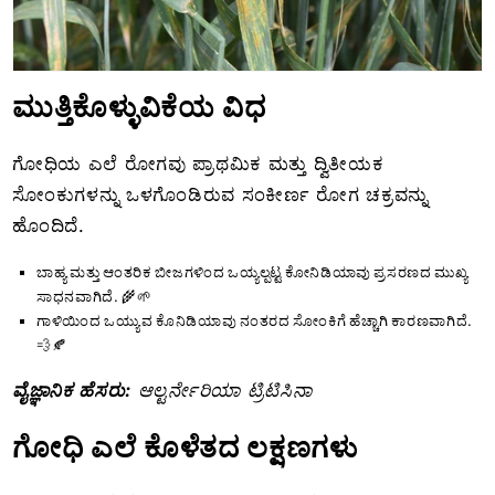
ಮುತ್ತಿಕೊಳ್ಳುವಿಕೆಯ ವಿಧ
ಗೋಧಿಯ ಎಲೆ ರೋಗವು ಪ್ರಾಥಮಿಕ ಮತ್ತು ದ್ವಿತೀಯಕ
ಸೋಂಕುಗಳನ್ನು ಒಳಗೊಂಡಿರುವ ಸಂಕೀರ್ಣ ರೋಗ ಚಕ್ರವನ್ನು
ಹೊಂದಿದೆ.
ಬಾಹ್ಯ ಮತ್ತು ಆಂತರಿಕ ಬೀಜಗಳಿಂದ ಒಯ್ಯಲ್ಪಟ್ಟ ಕೋನಿಡಿಯಾವು ಪ್ರಸರಣದ ಮುಖ್ಯ
ಸಾಧನವಾಗಿದೆ. 🌾🌱
ಗಾಳಿಯಿಂದ ಒಯ್ಯುವ ಕೊನಿಡಿಯಾವು ನಂತರದ ಸೋಂಕಿಗೆ ಹೆಚ್ಚಾಗಿ ಕಾರಣವಾಗಿದೆ.
💨🍂
ವೈಜ್ಞಾನಿಕ ಹೆಸರು:
ಆಲ್ಟರ್ನೇರಿಯಾ ಟ್ರಿಟಿಸಿನಾ
ಗೋಧಿ ಎಲೆ ಕೊಳೆತದ ಲಕ್ಷಣಗಳು