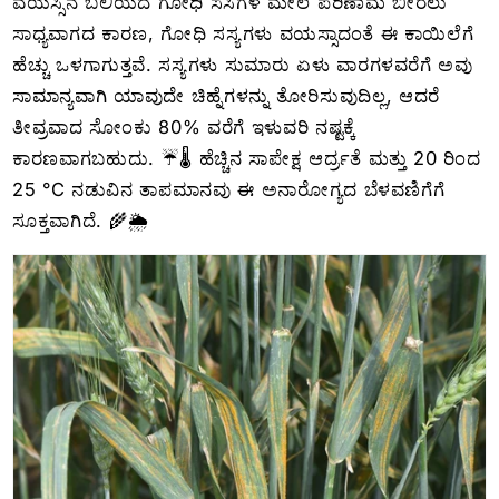
ವಯಸ್ಸಿನ ಬಲಿಯದ ಗೋಧಿ ಸಸಿಗಳ ಮೇಲೆ ಪರಿಣಾಮ ಬೀರಲು
ಸಾಧ್ಯವಾಗದ ಕಾರಣ, ಗೋಧಿ ಸಸ್ಯಗಳು ವಯಸ್ಸಾದಂತೆ ಈ ಕಾಯಿಲೆಗೆ
ಹೆಚ್ಚು ಒಳಗಾಗುತ್ತವೆ. ಸಸ್ಯಗಳು ಸುಮಾರು ಏಳು ವಾರಗಳವರೆಗೆ ಅವು
ಸಾಮಾನ್ಯವಾಗಿ ಯಾವುದೇ ಚಿಹ್ನೆಗಳನ್ನು ತೋರಿಸುವುದಿಲ್ಲ, ಆದರೆ
ತೀವ್ರವಾದ ಸೋಂಕು 80% ವರೆಗೆ ಇಳುವರಿ ನಷ್ಟಕ್ಕೆ
ಕಾರಣವಾಗಬಹುದು. ☔🌡️ ಹೆಚ್ಚಿನ ಸಾಪೇಕ್ಷ ಆರ್ದ್ರತೆ ಮತ್ತು 20 ರಿಂದ
25 °C ನಡುವಿನ ತಾಪಮಾನವು ಈ ಅನಾರೋಗ್ಯದ ಬೆಳವಣಿಗೆಗೆ
ಸೂಕ್ತವಾಗಿದೆ. 🌾🌦️