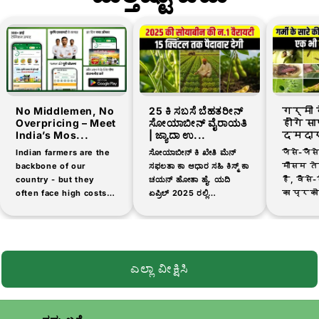
No Middlemen, No
25 ಕಿ ಸಬಸೆ ಬೆಹತರೀನ್
गर्मी 
Overpricing – Meet
ಸೋಯಾಬೀನ್ ವೈರಾಯತಿ
होंगे स
India’s Mos...
| ಜ್ಯಾದಾ ಉ...
दमदार
Indian farmers are the
ಸೋಯಾಬೀನ್ ಕಿ ಖೇತಿ ಮೆನ್
जैसे-जैस
backbone of our
ಸಫಲತಾ ಕಾ ಆಧಾರ ಸಹಿ ಕಿಸ್ಮ್ ಕಾ
मौसम तेज
country - but they
ಚಯನ್ ಹೋತಾ ಹೈ. ಯದಿ
है, वैसे-व
often face high costs
ಏಪ್ರಿಲ್ 2025 ರಲ್ಲಿ
का प्रको
and low-quality
ಸೋಯಾಬೀನ್ ಕಿ ಖೇತಿ ಕರನೇ
है। मिर्
products when buying
ಜಾ ರಹೇ ಹಾಂ, ನೀವು ಹೌದು
टमाटर, 
agricultural inputs.
ಜಾನನ ಆವಶ್ಯಕತೆ ಕೌನ್-ಕೌನ್
उड़द जै
That's why thousands
ಸಿ...
दालों की..
of farmers are now
ಎಲ್ಲಾ ವೀಕ್ಷಿಸಿ
switching...