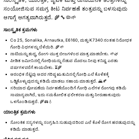
ಸಾಂಸ್ಕೃತಿಕ, ಯಾಂತ್ರಿಕ, ಜೈವಿಕ ಮತ್ತು ರಾಸಾಯನಿಕ ತಂತ್ರಗಳನ್ನು
ಸಂಯೋಜಿಸುವ ಸಮಗ್ರ ಕೀಟ ನಿರ್ವಹಣೆ ತಂತ್ರವನ್ನು ಬಳಸುವುದು
ಆಗಾಗ್ಗೆ ಅಗತ್ಯವಾಗಿರುತ್ತದೆ. 🌾🔧🦠🌱
ಸಾಂಸ್ಕೃತಿಕ ಕ್ರಮಗಳು
Co 25, Sonalika, Arnautka, E6160, ಮತ್ತು K7340 ನಂತಹ ನಿರೋಧಕ
ಗೋಧಿ ವಿಧಗಳನ್ನು ಬೆಳೆಯಿರಿ. 🌾🌱
ನಾಟಿಯನ್ನು ಶುದ್ಧ, ರೋಗ-ಮುಕ್ತ ಬೀಜಗಳಿಂದ ಮಾತ್ರ ಮಾಡಬೇಕು. 🌱🌿
ಪೀಡಿತ ಜಮೀನಿನಲ್ಲಿ ಗೋಧಿಯನ್ನು ನೆಡುವ ಮೊದಲು ನೀವು ಕನಿಷ್ಟ ಎರಡು
ವರ್ಷಗಳವರೆಗೆ ಕಾಯಬೇಕು. ⏳🌾
ಆರಂಭಿಕ ನೆಟ್ಟವು ಅದರ ಗರಿಷ್ಠ ಋತುವಿನಲ್ಲಿ ಗೋಧಿ ಎಲೆ ಕೊಳೆತಕ್ಕೆ
ಒಡ್ಡಿಕೊಳ್ಳುವುದನ್ನು ಕಡಿಮೆ ಮಾಡಲು ಸಹಾಯ ಮಾಡುತ್ತದೆ. 🌄🍂
ಸರಿಯಾದ ಪೋಷಣೆಯ ನಿರ್ವಹಣೆಯೊಂದಿಗೆ ಗೋಧಿ ಎಲೆಗಳ ರೋಗವು ಕಡಿಮೆ
ಸಾಮಾನ್ಯವಾಗಿದೆ, ಇದು ಸಮತೋಲಿತ ಫಲೀಕರಣ ಮತ್ತು ನೀರುಹಾಕುವುದು
ಒಳಗೊಂಡಿರುತ್ತದೆ.
🌾⚖️💧
ಯಾಂತ್ರಿಕ ಕ್ರಮಗಳು
ಸೋಂಕಿತ ಸಸ್ಯಗಳನ್ನು ಸಂಗ್ರಹಿಸಿ ಸುಡುವುದರಿಂದ ಎಲೆ ಕೊಳೆ ರೋಗ ಹರಡುವುದನ್ನು
ಕಡಿಮೆ ಮಾಡುತ್ತದೆ.