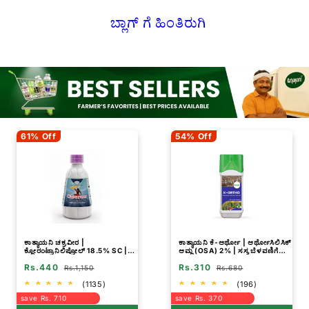
ಬ್ಲಾಗ್ ಗೆ ಹಿಂತಿರುಗಿ
61% Off
54% Off
ಕಾತ್ಯಾಯನಿ ಚಕ್ರವೀರ |
ಕಾತ್ಯಾಯನಿ ಕೆ-ಆರ್ಥೋ | ಆರ್ಥೋಸಿಲಿಸಿಕ್
ಕ್ಲೋರಂಟ್ರಾನಿಲಿಪ್ರೋಲ್ 18.5% SC |
ಆಮ್ಲ (OSA) 2% | ಸಸ್ಯ ಬೆಳವಣಿಗೆಯ
ರಾಸಾಯನಿಕ ಕೀಟನಾಶಕ
ನಿಯಂತ್ರಕ
Rs.440
Rs.310
Rs.1,150
Rs.680
(1135)
(196)
save Rs. 710
save Rs. 370