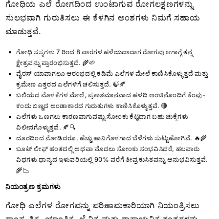
ಗೋಧಿಯ ಎಲೆ ರೋಗದಿಂದ ಉಂಟಾಗುವ ರೋಗಲಕ್ಷಣಗಳನ್ನು
ಸುಲಭವಾಗಿ ಗುರುತಿಸಲು ಈ ಕೆಳಗಿನ ಅಂಶಗಳು ನಿಮಗೆ ಸಹಾಯ
ಮಾಡುತ್ತವೆ.
ಗೋಧಿ ಸಸ್ಯಗಳು 7 ರಿಂದ 8 ವಾರಗಳ ಹಳೆಯದಾದಾಗ ರೋಗವು ಆಗಾಗ್ಗೆ ತನ್ನ
ಕ್ಷೇತ್ರವನ್ನು ಪ್ರಾರಂಭಿಸುತ್ತದೆ. 🌾🌱
ವೈರಸ್ ಯಾವಾಗಲೂ ಆರಂಭದಲ್ಲಿ ಕಡಿಮೆ ಎಲೆಗಳ ಮೇಲೆ ಕಾಣಿಸಿಕೊಳ್ಳುತ್ತದೆ ಮತ್ತು
ಕ್ರಮೇಣ ಎತ್ತರದ ಎಲೆಗಳಿಗೆ ಚಲಿಸುತ್ತದೆ. 🍃🍂
ಬಲಿಯದ ಮೊಳಕೆಗಳ ಮೇಲೆ, ಪ್ರಕಾಶಮಾನವಾದ ಹಳದಿ ಅಂಚಿನೊಂದಿಗೆ ಕೆಂಪು-
ಕಂದು ಬಣ್ಣದ ಅಂಡಾಕಾರದ ಗುರುತುಗಳು ಕಾಣಿಸಿಕೊಳ್ಳುತ್ತವೆ. 🔴
ಎಲೆಗಳು ಒಣಗಲು ಕಾರಣವಾಗುವಷ್ಟು ಸೋಂಕು ಕೆಟ್ಟದಾಗ ಬಹು ಚುಕ್ಕೆಗಳು
ವಿಲೀನಗೊಳ್ಳುತ್ತವೆ. 🍂🔍
ದೂರದಿಂದ ನೋಡಿದರೂ, ಹೆಚ್ಚು ಹಾನಿಗೊಳಗಾದ ಬೆಳೆಗಳು ಸುಟ್ಟುಹೋಗಿವೆ. 🔥🌾
ಬೂಟ್ ಲೀಫ್ ಹಂತದಲ್ಲಿ ಅಥವಾ ಮೊದಲು ಸೋಂಕು ಸಂಭವಿಸಿದರೆ, ಹಲವಾರು
ವಿಧಗಳು ಧಾನ್ಯದ ಇಳುವರಿಯಲ್ಲಿ 90% ವರೆಗೆ ತೀವ್ರ ಕುಸಿತವನ್ನು ಅನುಭವಿಸುತ್ತವೆ.
🌾📉
ನಿಯಂತ್ರಣ ಕ್ರಮಗಳು
ಗೋಧಿ ಎಲೆಗಳ ರೋಗವನ್ನು ಪರಿಣಾಮಕಾರಿಯಾಗಿ ನಿಯಂತ್ರಿಸಲು