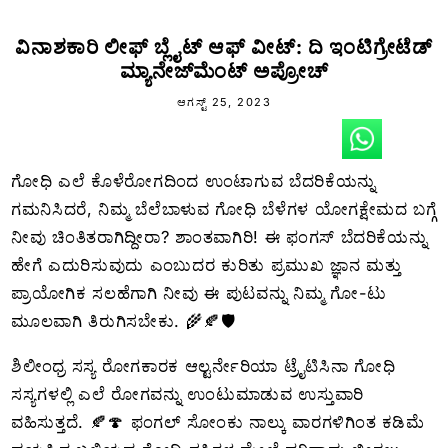
ವಿನಾಶಕಾರಿ ಲೀಫ್ ಬ್ಲೈಟ್ ಆಫ್ ವೀಟ್: ದಿ ಇಂಟಿಗ್ರೇಟೆಡ್
ಮ್ಯಾನೇಜ್‌ಮೆಂಟ್ ಅಪ್ರೋಚ್
ಆಗಸ್ಟ್ 25, 2023
ಗೋಧಿ ಎಲೆ ಕೊಳೆರೋಗದಿಂದ ಉಂಟಾಗುವ ಬೆದರಿಕೆಯನ್ನು
ಗಮನಿಸಿದರೆ, ನಿಮ್ಮ ಬೆಲೆಬಾಳುವ ಗೋಧಿ ಬೆಳೆಗಳ ಯೋಗಕ್ಷೇಮದ ಬಗ್ಗೆ
ನೀವು ಚಿಂತಿತರಾಗಿದ್ದೀರಾ? ಶಾಂತವಾಗಿರಿ! ಈ ಫಂಗಸ್ ಬೆದರಿಕೆಯನ್ನು
ಹೇಗೆ ಎದುರಿಸುವುದು ಎಂಬುದರ ಕುರಿತು ಪ್ರಮುಖ ಜ್ಞಾನ ಮತ್ತು
ಪ್ರಾಯೋಗಿಕ ಸಲಹೆಗಾಗಿ ನೀವು ಈ ಪುಟವನ್ನು ನಿಮ್ಮ ಗೋ-ಟು
ಮೂಲವಾಗಿ ತಿರುಗಿಸಬೇಕು. 🌾🍂🛡️
ಶಿಲೀಂಧ್ರ ಸಸ್ಯ ರೋಗಕಾರಕ ಆಲ್ಟರ್ನೇರಿಯಾ ಟ್ರೈಟಿಸಿನಾ ಗೋಧಿ
ಸಸ್ಯಗಳಲ್ಲಿ ಎಲೆ ರೋಗವನ್ನು ಉಂಟುಮಾಡುವ ಉಸ್ತುವಾರಿ
ವಹಿಸುತ್ತದೆ. 🍂🍄 ಫಂಗಲ್ ಸೋಂಕು ನಾಲ್ಕು ವಾರಗಳಿಗಿಂತ ಕಡಿಮೆ