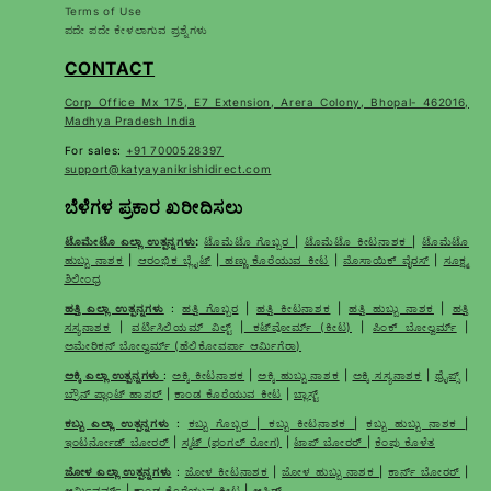
Terms of Use
ಪದೇ ಪದೇ ಕೇಳಲಾಗುವ ಪ್ರಶ್ನೆಗಳು
CONTACT
Corp Office Mx 175, E7 Extension, Arera Colony, Bhopal- 462016,
Madhya Pradesh India
For sales:
+91 7000528397
support@katyayanikrishidirect.com
ಬೆಳೆಗಳ ಪ್ರಕಾರ ಖರೀದಿಸಲು
ಟೊಮೇಟೊ ಎಲ್ಲಾ ಉತ್ಪನ್ನಗಳು
:
ಟೊಮೆಟೊ ಗೊಬ್ಬರ
|
ಟೊಮೆಟೊ ಕೀಟನಾಶಕ
|
ಟೊಮೆಟೊ
ಹುಬ್ಬು ನಾಶಕ
|
ಆರಂಭಿಕ ಬ್ಲೈಟ್
|
ಹಣ್ಣು ಕೊರೆಯುವ ಕೀಟ
|
ಮೊಸಾಯಿಕ್ ವೈರಸ್
|
ಸೂಕ್ಷ್ಮ
ಶಿಲೀಂಧ್ರ
ಹತ್ತಿ ಎಲ್ಲಾ ಉತ್ಪನ್ನಗಳು
:
ಹತ್ತಿ ಗೊಬ್ಬರ
|
ಹತ್ತಿ ಕೀಟನಾಶಕ
|
ಹತ್ತಿ ಹುಬ್ಬು ನಾಶಕ
|
ಹತ್ತಿ
ಸಸ್ಯನಾಶಕ
|
ವರ್ಟಿಸಿಲಿಯಮ್ ವಿಲ್ಟ್
|
ಕಟ್‌ವೋರ್ಮ್ (ಕೀಟ)
|
ಪಿಂಕ್ ಬೋಲ್ವರ್ಮ್
|
ಅಮೇರಿಕನ್ ಬೋಲ್ವರ್ಮ್ (ಹೆಲಿಕೋವರ್ಪಾ ಆರ್ಮಿಗೆರಾ)
ಅಕ್ಕಿ ಎಲ್ಲಾ ಉತ್ಪನ್ನಗಳು
:
ಅಕ್ಕಿ ಕೀಟನಾಶಕ
|
ಅಕ್ಕಿ ಹುಬ್ಬು ನಾಶಕ
|
ಅಕ್ಕಿ ಸಸ್ಯನಾಶಕ
|
ಥ್ರೈಪ್ಸ್
|
ಬ್ರೌನ್ ಪ್ಲಾಂಟ್ ಹಾಪರ್
|
ಕಾಂಡ ಕೊರೆಯುವ ಕೀಟ
|
ಬ್ಲಾಸ್ಟ್
ಕಬ್ಬು ಎಲ್ಲಾ ಉತ್ಪನ್ನಗಳು
:
ಕಬ್ಬು ಗೊಬ್ಬರ
|
ಕಬ್ಬು ಕೀಟನಾಶಕ
|
ಕಬ್ಬು ಹುಬ್ಬು ನಾಶಕ
|
ಇಂಟರ್ನೋಡ್ ಬೋರರ್
|
ಸ್ಮಟ್ (ಫಂಗಲ್ ರೋಗ)
|
ಟಾಪ್ ಬೋರರ್
|
ಕೆಂಪು ಕೊಳೆತ
ಜೋಳ ಎಲ್ಲಾ ಉತ್ಪನ್ನಗಳು
:
ಜೋಳ ಕೀಟನಾಶಕ
|
ಜೋಳ ಹುಬ್ಬು ನಾಶಕ
|
ಕಾರ್ನ್ ಬೋರರ್
|
ಆರ್ಮಿವರ್ಮ್
|
ಕಾಂಡ ಕೊರೆಯುವ ಕೀಟ
|
ಆಫಿಡ್ಸ್