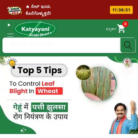
🔥 ಸೇಲ್ ಇಂದು
11:36:51
ಕೊನೆಗೊಳ್ಳುತ್ತದೆ!
0
ಕನ್ನಡ
ಹುಡುಕಿ Kannada