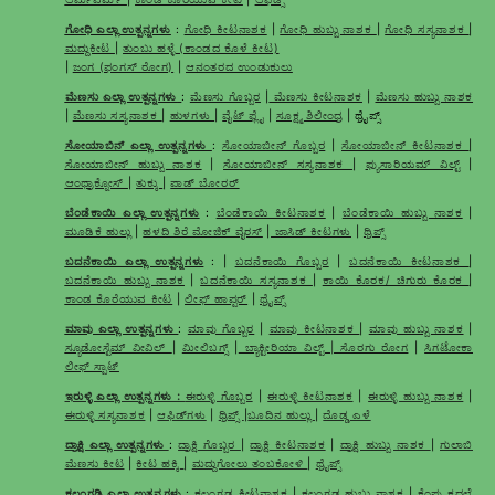
ಗೋಧಿ ಎಲ್ಲಾ ಉತ್ಪನ್ನಗಳು
:
ಗೋಧಿ ಕೀಟನಾಶಕ
|
ಗೋಧಿ ಹುಬ್ಬು ನಾಶಕ
|
ಗೋಧಿ ಸಸ್ಯನಾಶಕ
|
ಮದ್ದುಕೀಟ
|
ತುಂಬು ಹಳ್ಳೆ (ಕಾಂಡದ ಕೊಳೆ ಕೀಟ)
|
ಜಂಗ (ಫಂಗಸ್ ರೋಗ)
|
ಆನಂತರದ ಉಂಡುಕುಲು
ಮೆಣಸು ಎಲ್ಲಾ ಉತ್ಪನ್ನಗಳು
:
ಮೆಣಸು ಗೊಬ್ಬರ
|
ಮೆಣಸು ಕೀಟನಾಶಕ
|
ಮೆಣಸು ಹುಬ್ಬು ನಾಶಕ
|
ಮೆಣಸು ಸಸ್ಯನಾಶಕ
|
ಹುಳಗಳು
|
ವೈಟ್ ಫ್ಲೈ
|
ಸೂಕ್ಷ್ಮ ಶಿಲೀಂಧ್ರ
| ಥ್ರೈಪ್ಸ್
ಸೋಯಾಬಿನ್ ಎಲ್ಲಾ ಉತ್ಪನ್ನಗಳು
:
ಸೋಯಾಬೀನ್ ಗೊಬ್ಬರ
|
ಸೋಯಾಬೀನ್ ಕೀಟನಾಶಕ
|
ಸೋಯಾಬೀನ್ ಹುಬ್ಬು ನಾಶಕ
|
ಸೋಯಾಬೀನ್ ಸಸ್ಯನಾಶಕ
|
ಫ್ಯುಸಾರಿಯಮ್ ವಿಲ್ಟ್
|
ಆಂಥ್ರಾಕ್ನೋಸ್
|
ತುಕ್ಕು
|
ಪಾಡ್ ಬೋರರ್
ಬೆಂಡೆಕಾಯಿ ಎಲ್ಲಾ ಉತ್ಪನ್ನಗಳು
:
ಬೆಂಡೆಕಾಯಿ ಕೀಟನಾಶಕ
|
ಬೆಂಡೆಕಾಯಿ ಹುಬ್ಬು ನಾಶಕ
|
ಮೂಡಿಕೆ ಹುಲ್ಲು
|
ಹಳದಿ ಶಿರೆ ಮೋಜಿಕ್ ವೈರಸ್
|
ಜಾಸಿಡ್ ಕೀಟಗಳು
|
ಥ್ರಿಪ್ಸ್
ಬದನೆಕಾಯಿ ಎಲ್ಲಾ ಉತ್ಪನ್ನಗಳು
: |
ಬದನೆಕಾಯಿ ಗೊಬ್ಬರ
|
ಬದನೆಕಾಯಿ ಕೀಟನಾಶಕ
|
ಬದನೆಕಾಯಿ ಹುಬ್ಬು ನಾಶಕ
|
ಬದನೆಕಾಯಿ ಸಸ್ಯನಾಶಕ
|
ಕಾಯಿ ಕೊರಕ/ ಚಿಗುರು ಕೊರಕ
|
ಕಾಂಡ ಕೊರೆಯುವ ಕೀಟ
|
ಲೀಫ್ ಹಾಪ್ಪರ್
|
ಥ್ರೈಪ್ಸ್
ಮಾವು ಎಲ್ಲಾ ಉತ್ಪನ್ನಗಳು
:
ಮಾವು ಗೊಬ್ಬರ
|
ಮಾವು ಕೀಟನಾಶಕ
|
ಮಾವು ಹುಬ್ಬು ನಾಶಕ
|
ಸ್ಯೂಡೋಸ್ಟೆಮ್ ವೀವಿಲ್
|
ಮೀಲಿಬಗ್ಸ್
|
ಬ್ಯಾಕ್ಟೀರಿಯಾ ವಿಲ್ಟ್ | ಸೊರಗು ರೋಗ
|
ಸಿಗಟೋಕಾ
ಲೀಫ್ ಸ್ಪಾಟ್
ಇರುಳ್ಳಿ ಎಲ್ಲಾ ಉತ್ಪನ್ನಗಳು :
ಈರುಳ್ಳಿ ಗೊಬ್ಬರ
|
ಈರುಳ್ಳಿ ಕೀಟನಾಶಕ
|
ಈರುಳ್ಳಿ ಹುಬ್ಬು ನಾಶಕ
|
ಈರುಳ್ಳಿ ಸಸ್ಯನಾಶಕ
|
ಆಫಿಡ್‌ಗಳು
|
ಥ್ರಿಪ್ಸ್
|
ಬೂದಿನ ಹುಲ್ಲು
|
ದೊಡ್ಡ ಎಳೆ
ದ್ರಾಕ್ಷಿ ಎಲ್ಲಾ ಉತ್ಪನ್ನಗಳು
:
ದ್ರಾಕ್ಷಿ ಗೊಬ್ಬರ
|
ದ್ರಾಕ್ಷಿ ಕೀಟನಾಶಕ
|
ದ್ರಾಕ್ಷಿ ಹುಬ್ಬು ನಾಶಕ
|
ಗುಲಾಬಿ
ಮೆಣಸು ಕೀಟ
|
ಕೀಟ ಹಕ್ಕಿ
|
ಮದ್ದುಗೋಲು ತಂಬಕೋಳಿ
|
ಥ್ರೈಪ್ಸ್
ಕಲಂಗಡಿ ಎಲ್ಲಾ ಉತ್ಪನ್ನಗಳು
:
ಕಲಂಗಡ ಕೀಟನಾಶಕ
|
ಕಲಂಗಡ ಹುಬ್ಬು ನಾಶಕ
|
ಕೆಂಪು ಕದಲೆ