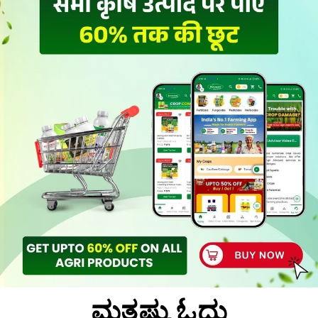
ಮತ್ತಷ್ಟು ಓದು