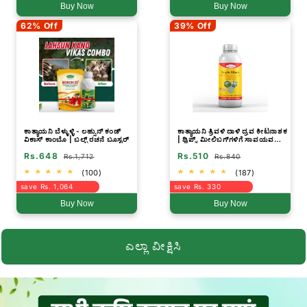
Buy Now
Buy Now
62% Off
39% Off
ಕಾತ್ಯಾಯನಿ ಬೆಳ್ಳುಳ್ಳಿ - ಲಹ್ಸುನ್ ಕಂಡ್
ಕಾತ್ಯಾಯನಿ ತ್ರಿವಳಿ ದಾಳಿ ದ್ರವ ಕೀಟನಾಶಕ
ವಿಕಾಸ್ ಕಾಂಬೊ | ಬಲ್ಬ್ ರಚನೆ ಬೂಸ್ಟರ್
| ಥ್ರಿಪ್ಸ್, ಮೀಲಿಬಗ್‌ಗಳಿಗೆ ಸಾವಯವ
ಸಿಂಪಡಣೆ
Rs.648
Rs.510
Rs.1,712
Rs.840
(100)
(187)
save Rs. 1,064
save Rs. 330
Buy Now
Buy Now
ಎಲ್ಲಾ ವೀಕ್ಷಿಸಿ