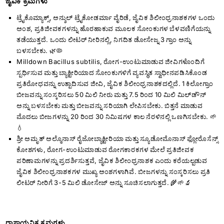
ಜೈವಿಕ ಕ್ರಮಗಳು
ಟ್ರೈಕೊಮ್ಯಾಕ್ಸ್, ಅನ್ಶುಲ್ ಟ್ರೈಕೋಡರ್ಮಾ ವೈರಿಡೆ, ಜೈವಿಕ ಶಿಲೀಂಧ್ರನಾಶಕಗಳ ಒಂದು
ಅಂಶ, ಪ್ರತಿಜೀವಕಗಳನ್ನು ಹೊರಹಾಕುವ ಮೂಲಕ ಸೋಂಕುಗಳ ಬೆಳವಣಿಗೆಯನ್ನು
ತಡೆಯುತ್ತದೆ. ಒಂದು ಲೀಟರ್ ನೀರಿನಲ್ಲಿ, ನಿಗದಿತ ಡೋಸೇಜ್ನ 3 ಗ್ರಾಂ ಅನ್ನು
ಬಳಸಬೇಕು. 🌿🦠
Milldown Bacillus subtilis, ರೋಗ-ಉಂಟುಮಾಡುವ ಜೀವಿಗಳೊಂದಿಗೆ
ಸ್ಪರ್ಧಿಸುವ ಮತ್ತು ಬ್ಯಾಕ್ಟೀರಿಯಾದ ಸೋಂಕುಗಳಿಗೆ ವ್ಯವಸ್ಥಿತ ಸ್ವಾಧೀನಪಡಿಸಿಕೊಂಡ
ಪ್ರತಿರೋಧವನ್ನು ಉತ್ಪಾದಿಸುವ ಜೀವಿ, ಜೈವಿಕ ಶಿಲೀಂಧ್ರನಾಶಕದಲ್ಲಿದೆ. 1 ಕಿಲೋಗ್ರಾಂ
ಬೀಜವನ್ನು ಸಂಸ್ಕರಿಸಲು 50 ಮಿಲಿ ನೀರು ಮತ್ತು 7.5 ರಿಂದ 10 ಮಿಲಿ ಮಿಲ್‌ಡೌನ್
ಅನ್ನು ಬಳಸಬೇಕು ಮತ್ತು ಬೀಜವನ್ನು ಸರಿಯಾಗಿ ಲೇಪಿಸಬೇಕು. ಬಿತ್ತನೆ ಮಾಡುವ
ಮೊದಲು ಬೀಜಗಳನ್ನು 20 ರಿಂದ 30 ನಿಮಿಷಗಳ ಕಾಲ ನೆರಳಿನಲ್ಲಿ ಒಣಗಿಸಬೇಕು. 🌱
💧
ಶ್ರೀ ಅಮೃತ್ ಅಲ್ಮೊನಾಸ್ ರೈಜೋಬ್ಯಾಕ್ಟೀರಿಯಾ ಮತ್ತು ಸ್ಯೂಡೋಮೊನಾಸ್ ಫ್ಲೋರೊಸೆನ್ಸ್
ಕೋಶಗಳು, ರೋಗ-ಉಂಟುಮಾಡುವ ರೋಗಕಾರಕಗಳ ಮೇಲೆ ಪ್ರತಿಜೀವಕ
ಪರಿಣಾಮಗಳನ್ನು ಪ್ರದರ್ಶಿಸುತ್ತವೆ, ಜೈವಿಕ ಶಿಲೀಂಧ್ರನಾಶಕ ಎಂದು ಕರೆಯಲ್ಪಡುವ
ಜೈವಿಕ ಶಿಲೀಂಧ್ರನಾಶಕಗಳ ಮುಖ್ಯ ಅಂಶಗಳಾಗಿವೆ. ಬೀಜಗಳನ್ನು ಸಂಸ್ಕರಿಸಲು ಪ್ರತಿ
ಲೀಟರ್ ನೀರಿಗೆ 3-5 ಮಿಲಿ ಡೋಸೇಜ್ ಅನ್ನು ಸೂಚಿಸಲಾಗುತ್ತದೆ. 🌾🌱🔬
ರಾಸಾಯನಿಕ ಕ್ರಮಗಳು