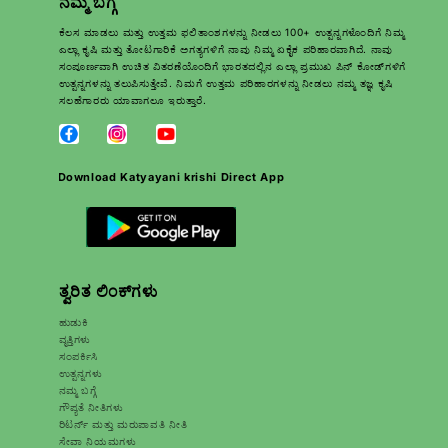
ನಮ್ಮ ಬಗ್ಗೆ
ಕೆಲಸ ಮಾಡಲು ಮತ್ತು ಉತ್ತಮ ಫಲಿತಾಂಶಗಳನ್ನು ನೀಡಲು 100+ ಉತ್ಪನ್ನಗಳೊಂದಿಗೆ ನಿಮ್ಮ
ಎಲ್ಲಾ ಕೃಷಿ ಮತ್ತು ತೋಟಗಾರಿಕೆ ಅಗತ್ಯಗಳಿಗೆ ನಾವು ನಿಮ್ಮ ಏಕೈಕ ಪರಿಹಾರವಾಗಿದೆ. ನಾವು
ಸಂಪೂರ್ಣವಾಗಿ ಉಚಿತ ವಿತರಣೆಯೊಂದಿಗೆ ಭಾರತದಲ್ಲಿನ ಎಲ್ಲಾ ಪ್ರಮುಖ ಪಿನ್ ಕೋಡ್‌ಗಳಿಗೆ
ಉತ್ಪನ್ನಗಳನ್ನು ತಲುಪಿಸುತ್ತೇವೆ. ನಿಮಗೆ ಉತ್ತಮ ಪರಿಹಾರಗಳನ್ನು ನೀಡಲು ನಮ್ಮ ತಜ್ಞ ಕೃಷಿ
ಸಲಹೆಗಾರರು ಯಾವಾಗಲೂ ಇರುತ್ತಾರೆ.
Download Katyayani krishi Direct App
ತ್ವರಿತ ಲಿಂಕ್‌ಗಳು
ಹುಡುಕಿ
ವೃತ್ತಿಗಳು
ಸಂಪರ್ಕಿಸಿ
ಉತ್ಪನ್ನಗಳು
ನಮ್ಮ ಬಗ್ಗೆ
ಗೌಪ್ಯತೆ ನೀತಿಗಳು
ರಿಟರ್ನ್ ಮತ್ತು ಮರುಪಾವತಿ ನೀತಿ
ಸೇವಾ ನಿಯಮಗಳು