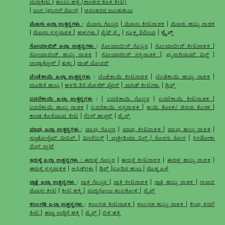
ಮದ್ದುಕೀಟ
|
ತುಂಬು ಹಳ್ಳೆ (ಕಾಂಡದ ಕೊಳೆ ಕೀಟ)
|
ಜಂಗ (ಫಂಗಸ್ ರೋಗ)
|
ಆನಂತರದ ಉಂಡುಕುಲು
ಮೆಣಸು ಎಲ್ಲಾ ಉತ್ಪನ್ನಗಳು
:
ಮೆಣಸು ಗೊಬ್ಬರ
|
ಮೆಣಸು ಕೀಟನಾಶಕ
|
ಮೆಣಸು ಹುಬ್ಬು ನಾಶಕ
|
ಮೆಣಸು ಸಸ್ಯನಾಶಕ
|
ಹುಳಗಳು
|
ವೈಟ್ ಫ್ಲೈ
|
ಸೂಕ್ಷ್ಮ ಶಿಲೀಂಧ್ರ
| ಥ್ರೈಪ್ಸ್
ಸೋಯಾಬಿನ್ ಎಲ್ಲಾ ಉತ್ಪನ್ನಗಳು
:
ಸೋಯಾಬೀನ್ ಗೊಬ್ಬರ
|
ಸೋಯಾಬೀನ್ ಕೀಟನಾಶಕ
|
ಸೋಯಾಬೀನ್ ಹುಬ್ಬು ನಾಶಕ
|
ಸೋಯಾಬೀನ್ ಸಸ್ಯನಾಶಕ
|
ಫ್ಯುಸಾರಿಯಮ್ ವಿಲ್ಟ್
|
ಆಂಥ್ರಾಕ್ನೋಸ್
|
ತುಕ್ಕು
|
ಪಾಡ್ ಬೋರರ್
ಬೆಂಡೆಕಾಯಿ ಎಲ್ಲಾ ಉತ್ಪನ್ನಗಳು
:
ಬೆಂಡೆಕಾಯಿ ಕೀಟನಾಶಕ
|
ಬೆಂಡೆಕಾಯಿ ಹುಬ್ಬು ನಾಶಕ
|
ಮೂಡಿಕೆ ಹುಲ್ಲು
|
ಹಳದಿ ಶಿರೆ ಮೋಜಿಕ್ ವೈರಸ್
|
ಜಾಸಿಡ್ ಕೀಟಗಳು
|
ಥ್ರಿಪ್ಸ್
ಬದನೆಕಾಯಿ ಎಲ್ಲಾ ಉತ್ಪನ್ನಗಳು
: |
ಬದನೆಕಾಯಿ ಗೊಬ್ಬರ
|
ಬದನೆಕಾಯಿ ಕೀಟನಾಶಕ
|
ಬದನೆಕಾಯಿ ಹುಬ್ಬು ನಾಶಕ
|
ಬದನೆಕಾಯಿ ಸಸ್ಯನಾಶಕ
|
ಕಾಯಿ ಕೊರಕ/ ಚಿಗುರು ಕೊರಕ
|
ಕಾಂಡ ಕೊರೆಯುವ ಕೀಟ
|
ಲೀಫ್ ಹಾಪ್ಪರ್
|
ಥ್ರೈಪ್ಸ್
ಮಾವು ಎಲ್ಲಾ ಉತ್ಪನ್ನಗಳು
:
ಮಾವು ಗೊಬ್ಬರ
|
ಮಾವು ಕೀಟನಾಶಕ
|
ಮಾವು ಹುಬ್ಬು ನಾಶಕ
|
ಸ್ಯೂಡೋಸ್ಟೆಮ್ ವೀವಿಲ್
|
ಮೀಲಿಬಗ್ಸ್
|
ಬ್ಯಾಕ್ಟೀರಿಯಾ ವಿಲ್ಟ್ | ಸೊರಗು ರೋಗ
|
ಸಿಗಟೋಕಾ
ಲೀಫ್ ಸ್ಪಾಟ್
ಇರುಳ್ಳಿ ಎಲ್ಲಾ ಉತ್ಪನ್ನಗಳು :
ಈರುಳ್ಳಿ ಗೊಬ್ಬರ
|
ಈರುಳ್ಳಿ ಕೀಟನಾಶಕ
|
ಈರುಳ್ಳಿ ಹುಬ್ಬು ನಾಶಕ
|
ಈರುಳ್ಳಿ ಸಸ್ಯನಾಶಕ
|
ಆಫಿಡ್‌ಗಳು
|
ಥ್ರಿಪ್ಸ್
|
ಬೂದಿನ ಹುಲ್ಲು
|
ದೊಡ್ಡ ಎಳೆ
ದ್ರಾಕ್ಷಿ ಎಲ್ಲಾ ಉತ್ಪನ್ನಗಳು
:
ದ್ರಾಕ್ಷಿ ಗೊಬ್ಬರ
|
ದ್ರಾಕ್ಷಿ ಕೀಟನಾಶಕ
|
ದ್ರಾಕ್ಷಿ ಹುಬ್ಬು ನಾಶಕ
|
ಗುಲಾಬಿ
ಮೆಣಸು ಕೀಟ
|
ಕೀಟ ಹಕ್ಕಿ
|
ಮದ್ದುಗೋಲು ತಂಬಕೋಳಿ
|
ಥ್ರೈಪ್ಸ್
ಕಲಂಗಡಿ ಎಲ್ಲಾ ಉತ್ಪನ್ನಗಳು
:
ಕಲಂಗಡ ಕೀಟನಾಶಕ
|
ಕಲಂಗಡ ಹುಬ್ಬು ನಾಶಕ
|
ಕೆಂಪು ಕದಲೆ
ಕೀಟ
|
ಹಣ್ಣು ಉದ್ದಿಗೆ ಹಕ್ಕಿ
|
ಥ್ರೈಪ್ಸ್
|
ಬಿಳಿ ಹಕ್ಕಿ