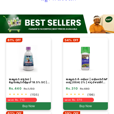
61% Off
54% Off
ಕಾತ್ಯಾಯನಿ ಚಕ್ರವೀರ |
ಕಾತ್ಯಾಯನಿ ಕೆ-ಆರ್ಥೋ | ಆರ್ಥೋಸಿಲಿಸಿಕ್
ಕ್ಲೋರಂಟ್ರಾನಿಲಿಪ್ರೋಲ್ 18.5% SC |
ಆಮ್ಲ (OSA) 2% | ಸಸ್ಯ ಬೆಳವಣಿಗೆಯ
ರಾಸಾಯನಿಕ ಕೀಟನಾಶಕ
ನಿಯಂತ್ರಕ
Rs.440
Rs.310
Rs.1,150
Rs.680
(1135)
(196)
save Rs. 710
save Rs. 370
Buy Now
Buy Now
62% Off
39% Off