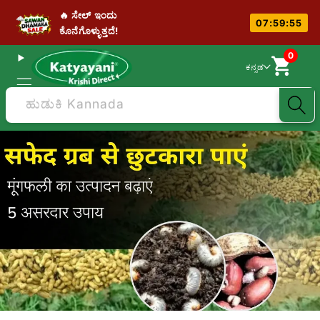
🔥 ಸೇಲ್ ಇಂದು
07:59:54
ಕೊನೆಗೊಳ್ಳುತ್ತದೆ!
0
ಕನ್ನಡ
ಹುಡುಕಿ Kannada