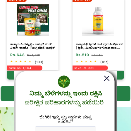
ಕಾತ್ಯಾಯನಿ ಬೆಳ್ಳುಳ್ಳಿ - ಲಹ್ಸುನ್ ಕಂಡ್
ಕಾತ್ಯಾಯನಿ ತ್ರಿವಳಿ ದಾಳಿ ದ್ರವ ಕೀಟನಾಶಕ
ವಿಕಾಸ್ ಕಾಂಬೊ | ಬಲ್ಬ್ ರಚನೆ ಬೂಸ್ಟರ್
| ಥ್ರಿಪ್ಸ್, ಮೀಲಿಬಗ್‌ಗಳಿಗೆ ಸಾವಯವ
ಸಿಂಪಡಣೆ
Rs.648
Rs.510
Rs.1,712
Rs.840
(100)
(187)
save Rs. 1,064
save Rs. 330
Buy Now
Buy Now
ಎಲ್ಲಾ ವೀಕ್ಷಿಸಿ