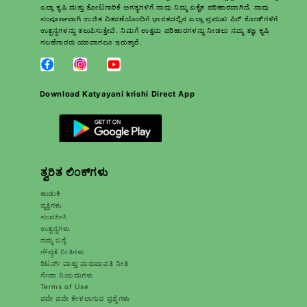
ಎಲ್ಲಾ ಕೃಷಿ ಮತ್ತು ತೋಟಗಾರಿಕೆ ಅಗತ್ಯಗಳಿಗೆ ನಾವು ನಿಮ್ಮ ಏಕೈಕ ಪರಿಹಾರವಾಗಿದೆ. ನಾವು
ಸಂಪೂರ್ಣವಾಗಿ ಉಚಿತ ವಿತರಣೆಯೊಂದಿಗೆ ಭಾರತದಲ್ಲಿನ ಎಲ್ಲಾ ಪ್ರಮುಖ ಪಿನ್ ಕೋಡ್‌ಗಳಿಗೆ
ಉತ್ಪನ್ನಗಳನ್ನು ತಲುಪಿಸುತ್ತೇವೆ. ನಿಮಗೆ ಉತ್ತಮ ಪರಿಹಾರಗಳನ್ನು ನೀಡಲು ನಮ್ಮ ತಜ್ಞ ಕೃಷಿ
ಸಲಹೆಗಾರರು ಯಾವಾಗಲೂ ಇರುತ್ತಾರೆ.
Download Katyayani krishi Direct App
ತ್ವರಿತ ಲಿಂಕ್‌ಗಳು
ಹುಡುಕಿ
ವೃತ್ತಿಗಳು
ಸಂಪರ್ಕಿಸಿ
ಉತ್ಪನ್ನಗಳು
ನಮ್ಮ ಬಗ್ಗೆ
ಗೌಪ್ಯತೆ ನೀತಿಗಳು
ರಿಟರ್ನ್ ಮತ್ತು ಮರುಪಾವತಿ ನೀತಿ
ಸೇವಾ ನಿಯಮಗಳು
Terms of Use
ಪದೇ ಪದೇ ಕೇಳಲಾಗುವ ಪ್ರಶ್ನೆಗಳು