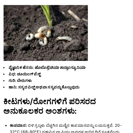
ವೈಜ್ಞಾನಿಕ ಹೆಸರು:
ಹೊಲೊಟ್ರಿಚಿಯಾ ಕಾನ್ಸಾಂಗ್ಯೂನಿಯಾ
ವಿಧ: ಚೂಯಿಂಗ್ ಪೆಸ್ಟ್
ಗುರಿ: ಬೇರುಗಳು
ಹಾನಿ: ಸಸ್ಯದ ವಿಲ್ಟ್ ಅಥವಾ ಸಸ್ಯವನ್ನು ಕೊಲ್ಲುವುದು
ಕೀಟಗಳು/ರೋಗಗಳಿಗೆ ಪರಿಸರದ
ಅನುಕೂಲಕರ ಅಂಶಗಳು:
ತಾಪಮಾನ:
ಬಿಳಿ ಗ್ರಬ್ಗಳು ಬೆಚ್ಚಗಿನ ಮಣ್ಣಿನ ತಾಪಮಾನವನ್ನು ಬಯಸುತ್ತವೆ. 20-
32°C (68-90°F) ನಡುವಿನ ವ್ಯಾಪ್ತಿಯು ಅವುಗಳ ಅಭಿವೃದ್ಧಿಗೆ ಸೂಕ್ತವೆಂದು