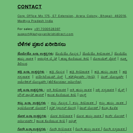
CONTACT
Corp Office Mx 175, E7 Extension, Arera Colony, Bhopal- 462016,
Madhya Pradesh India
For sales:
+91 7000528397
support@katyayanikrishidirect.com
ಬೆಳೆಗಳ ಪ್ರಕಾರ ಖರೀದಿಸಲು
ಟೊಮೇಟೊ ಎಲ್ಲಾ ಉತ್ಪನ್ನಗಳು
:
ಟೊಮೆಟೊ ಗೊಬ್ಬರ
|
ಟೊಮೆಟೊ ಕೀಟನಾಶಕ
|
ಟೊಮೆಟೊ
ಹುಬ್ಬು ನಾಶಕ
|
ಆರಂಭಿಕ ಬ್ಲೈಟ್
|
ಹಣ್ಣು ಕೊರೆಯುವ ಕೀಟ
|
ಮೊಸಾಯಿಕ್ ವೈರಸ್
|
ಸೂಕ್ಷ್ಮ
ಶಿಲೀಂಧ್ರ
ಹತ್ತಿ ಎಲ್ಲಾ ಉತ್ಪನ್ನಗಳು
:
ಹತ್ತಿ ಗೊಬ್ಬರ
|
ಹತ್ತಿ ಕೀಟನಾಶಕ
|
ಹತ್ತಿ ಹುಬ್ಬು ನಾಶಕ
|
ಹತ್ತಿ
ಸಸ್ಯನಾಶಕ
|
ವರ್ಟಿಸಿಲಿಯಮ್ ವಿಲ್ಟ್
|
ಕಟ್‌ವೋರ್ಮ್ (ಕೀಟ)
|
ಪಿಂಕ್ ಬೋಲ್ವರ್ಮ್
|
ಅಮೇರಿಕನ್ ಬೋಲ್ವರ್ಮ್ (ಹೆಲಿಕೋವರ್ಪಾ ಆರ್ಮಿಗೆರಾ)
ಅಕ್ಕಿ ಎಲ್ಲಾ ಉತ್ಪನ್ನಗಳು
:
ಅಕ್ಕಿ ಕೀಟನಾಶಕ
|
ಅಕ್ಕಿ ಹುಬ್ಬು ನಾಶಕ
|
ಅಕ್ಕಿ ಸಸ್ಯನಾಶಕ
|
ಥ್ರೈಪ್ಸ್
|
ಬ್ರೌನ್ ಪ್ಲಾಂಟ್ ಹಾಪರ್
|
ಕಾಂಡ ಕೊರೆಯುವ ಕೀಟ
|
ಬ್ಲಾಸ್ಟ್
ಕಬ್ಬು ಎಲ್ಲಾ ಉತ್ಪನ್ನಗಳು
:
ಕಬ್ಬು ಗೊಬ್ಬರ
|
ಕಬ್ಬು ಕೀಟನಾಶಕ
|
ಕಬ್ಬು ಹುಬ್ಬು ನಾಶಕ
|
ಇಂಟರ್ನೋಡ್ ಬೋರರ್
|
ಸ್ಮಟ್ (ಫಂಗಲ್ ರೋಗ)
|
ಟಾಪ್ ಬೋರರ್
|
ಕೆಂಪು ಕೊಳೆತ
ಜೋಳ ಎಲ್ಲಾ ಉತ್ಪನ್ನಗಳು
:
ಜೋಳ ಕೀಟನಾಶಕ
|
ಜೋಳ ಹುಬ್ಬು ನಾಶಕ
|
ಕಾರ್ನ್ ಬೋರರ್
|
ಆರ್ಮಿವರ್ಮ್
|
ಕಾಂಡ ಕೊರೆಯುವ ಕೀಟ
|
ಆಫಿಡ್ಸ್
ಗೋಧಿ ಎಲ್ಲಾ ಉತ್ಪನ್ನಗಳು
:
ಗೋಧಿ ಕೀಟನಾಶಕ
|
ಗೋಧಿ ಹುಬ್ಬು ನಾಶಕ
|
ಗೋಧಿ ಸಸ್ಯನಾಶಕ
|