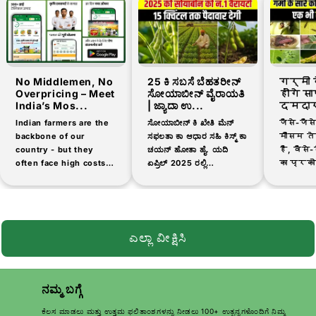
No Middlemen, No
25 ಕಿ ಸಬಸೆ ಬೆಹತರೀನ್
गर्मी 
Overpricing – Meet
ಸೋಯಾಬೀನ್ ವೈರಾಯತಿ
होंगे स
India’s Mos...
| ಜ್ಯಾದಾ ಉ...
दमदार
Indian farmers are the
ಸೋಯಾಬೀನ್ ಕಿ ಖೇತಿ ಮೆನ್
जैसे-जैस
backbone of our
ಸಫಲತಾ ಕಾ ಆಧಾರ ಸಹಿ ಕಿಸ್ಮ್ ಕಾ
मौसम तेज
country - but they
ಚಯನ್ ಹೋತಾ ಹೈ. ಯದಿ
है, वैसे-व
often face high costs
ಏಪ್ರಿಲ್ 2025 ರಲ್ಲಿ
का प्रको
and low-quality
ಸೋಯಾಬೀನ್ ಕಿ ಖೇತಿ ಕರನೇ
है। मिर्
products when buying
ಜಾ ರಹೇ ಹಾಂ, ನೀವು ಹೌದು
टमाटर, 
agricultural inputs.
ಜಾನನ ಆವಶ್ಯಕತೆ ಕೌನ್-ಕೌನ್
उड़द जै
That's why thousands
ಸಿ...
दालों की..
of farmers are now
ಎಲ್ಲಾ ವೀಕ್ಷಿಸಿ
switching...
ನಮ್ಮ ಬಗ್ಗೆ
ಕೆಲಸ ಮಾಡಲು ಮತ್ತು ಉತ್ತಮ ಫಲಿತಾಂಶಗಳನ್ನು ನೀಡಲು 100+ ಉತ್ಪನ್ನಗಳೊಂದಿಗೆ ನಿಮ್ಮ