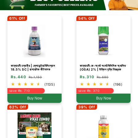
61% Off
54% Off
কাত্যায়নী চক্রবীর | ক্লোরেন্ট্রানিলিপ্রোল
কাত্যায়নী কে-অর্থো অর্থোসিলিসিক অ্যাসিড
18.5% SC | রাসায়নিক কীটনাশক
(OSA) 2% | উদ্ভিদ বৃদ্ধি নিয়ন্ত্রক
Rs.440
Rs.310
Rs.1,150
Rs.680
(1135)
(196)
save Rs. 710
save Rs. 370
Buy Now
Buy Now
62% Off
39% Off