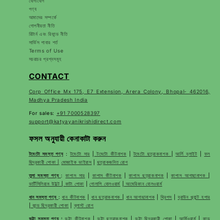
যোগাযোগ
পণ্য
আমাদের সম্পর্কে
গোপনীয়তা নীতি
রিটার্ন এবং রিফান্ড নীতি
সার্ভিস পাবার শর্ত
Terms of Use
সচরাচর প্রশ্নসমূহ
CONTACT
Corp Office Mx 175, E7 Extension, Arera Colony, Bhopal- 462016,
Madhya Pradesh India
For sales:
+91 7000528397
support@katyayanikrishidirect.com
ফসল অনুযায়ী কেনাকাটা করুন
টমেটো সমস্ত পণ্য
:
টমেটো সার
|
টমেটো কীটনাশক
|
টমেটো ছত্রাকনাশক
|
আর্লি ব্লাইট
|
ফল
ছিদ্রকারী পোকা |
মোজাইক ভাইরাস
|
ছত্রাকজনিত রোগ
তুলা সমস্ত পণ্য
:
কাপাস সার
|
কাপাস কীটনাশক
|
কাপাস ছত্রাকনাশক
|
কাপাস আগাছানাশক
|
ভার্টিসিলিয়াম উইল্ট
|
কাটা পোকা
|
গোলাপি বোলওয়ার্ম
|
আমেরিকান বোলওয়ার্ম
ধান সমস্ত পণ্য
:
ধান কীটনাশক
|
ধান ছত্রাকনাশক
|
ধান আগাছানাশক
|
থ্রিপস
|
ব্রাউন প্ল্যান্ট হপার
|
কান্ড ছিদ্রকারী পোকা
|
ব্লাস্ট রোগ
ভুট্টা সমস্ত পণ্য
:
ভুট্টা কীটনাশক
|
ভুট্টা ছত্রাকনাশক
|
ভুট্টা ছিদ্রকারী পোকা
|
আর্মিওয়ার্ম
|
কান্ড