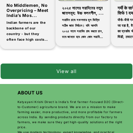
No Middlemen, No
২০২৫ সালের সয়াবিনের নতুন
गर्मी के स
Overpricing – Meet
জাতসমূহ: উচ্চ ফলনশীল, ...
सिर्फ 1 द
India’s Mos...
সয়াবিন চাষে সফলতার মূল ভিত্তি
जैसे-जैसे गर
Indian farmers are the
সঠিক জাত নির্বাচন। যদি আপনি
जा रहा है, वैस
backbone of our
২০২৫ সালে সয়াবিন চাষ করতে চান,
का प्रकोप भी
country - but they
তবে জানতে হবে কোন কোন সয়াবিনের
भिंडी, टमाटर
often face high costs
জাত বেশি ফলনশীল, দ্রুত পাকা এবং
जैसी सब्जिय
and low-quality
রোগ প্রতিরোধী।...
products when buying
agricultural inputs.
That's why thousands
of farmers are now
View all
switching...
ABOUT US
Katyayani Krishi Direct is India’s first farmer-focused D2C (Direct-
to-Customer) agriculture brand. We are on a mission to make
farming easier, more productive, and more profitable for farmers
across India. By sending products directly from our factory to
farmers, we make sure they get high-quality solutions at the right
price.
We use modern technology, expert knowledge, and practical