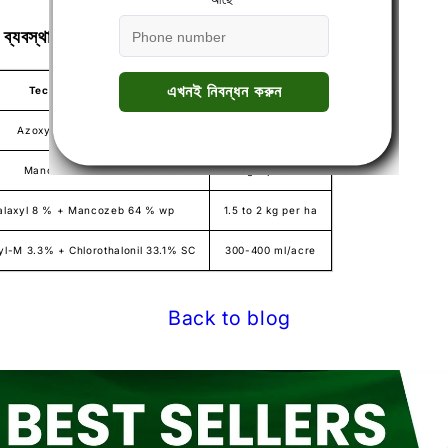
 ব্যবস্থা:
Technical Names
Dosages
Azoxystrobin 23 % sc
200 ml/acre
Mancozeb 75% WP
500gm per Acre
alaxyl 8 % + Mancozeb 64 % wp
1.5 to 2 kg per ha
yl-M 3.3% + Chlorothalonil 33.1% SC
300-400 ml/acre
Back to blog