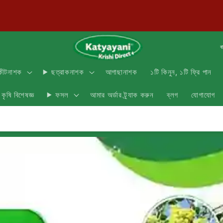
ব
আগাছানাশক
১টি কিনুন, ১টি ফ্রি পান
কীটনাশক
ছত্রাকনাশক
কৃষি বিশেষজ্ঞ
আমার অর্ডার ট্র্যাক করুন
ব্লগ
যোগাযোগ
ফসল