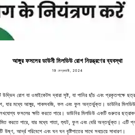
আঙ্গুর ফসলের ডাউনী মিলডিউ রোগ নিয়ন্ত্রণের ব্যবস্থা
19 ফেব্রুয়ারী, 2024
দ্ভিদ রোগ যা ওমাইকেটস দ্বারা সৃষ্ট, যা পানির ছাঁচ এবং প্রকৃতপক্ষে ছ
গ, যার মধ্যে আঙ্গুর, শাকসবজি, ফল এবং ফুল অন্তর্ভুক্ত। ডাউনির মিল
্লেখযোগ্য ফসলের ক্ষতি করতে পারে। ডাউনির মিলডিউ একটি গুরুতর ছত্রাক
ত করতে পারে, যার মধ্যে পাতা, শ্যুট, ফুল এবং বেরি অন্তর্ভুক্ত। এটি প
এটি উষ্ণ, আর্দ্র পরিবেশে এবং ঘন ঘন বৃষ্টিপাতের সাথে সবচেয়ে সাধারণ।