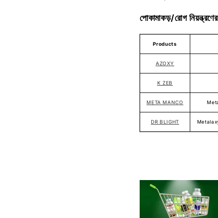
পোকামাকড়/রোগ নিয়ন্ত্রণের
Products
AZOXY
K ZEB
META MANCO
Met
DR BLIGHT
Metalax