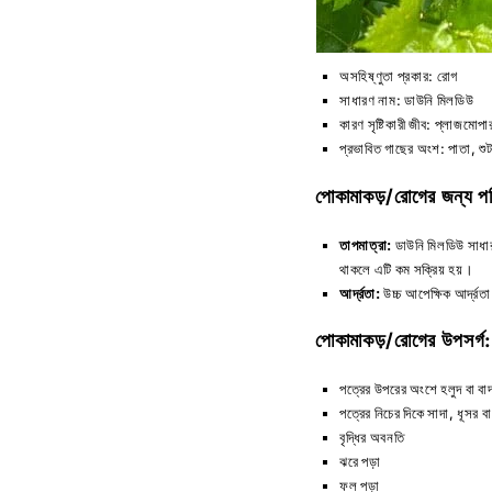
অসহিষ্ণুতা প্রকার: রোগ
সাধারণ নাম: ডাউনি মিলডিউ
কারণ সৃষ্টিকারী জীব: প্লাজমোপা
প্রভাবিত গাছের অংশ: পাতা, শুট
পোকামাকড়/রোগের জন্য প
তাপমাত্রা:
ডাউনি মিলডিউ সাধা
থাকলে এটি কম সক্রিয় হয়।
আর্দ্রতা:
উচ্চ আপেক্ষিক আর্দ্রত
পোকামাকড়/রোগের উপসর্গ:
পত্রের উপরের অংশে হলুদ বা বাদ
পত্রের নিচের দিকে সাদা, ধূসর ব
বৃদ্ধির অবনতি
ঝরে পড়া
ফল পড়া