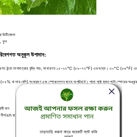
রা ভিটিকোলা
, ফুল
রিবেশগত অনুকূল উপাদান:
রণত ঠান্ডা তাপমাত্রায় বৃদ্ধি পায়, সাধারণত ১৫-২৩°C (৫৯-৭৩°F) এর মধ্যে। ৩০°C (৮৬°F) এর উপ
া (৮৫% বা তার বেশি) সংক্রমণ এবং স্পোরুলেশন জন্য অপরিহার্য। পাতা পৃষ্ঠে মুক্ত পানি স্পোরের অঙ্
ামী দাগ
া নীলish রঙের নরম বৃদ্ধি