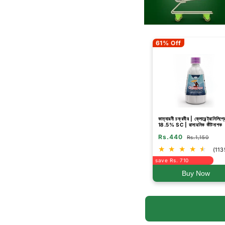
61% Off
কাত্যায়নী চক্রবীর | ক্লোরেন্ট্রানিলিপ্
18.5% SC | রাসায়নিক কীটনাশক
Rs.440
Rs.1,150
(113
save Rs. 710
Buy Now