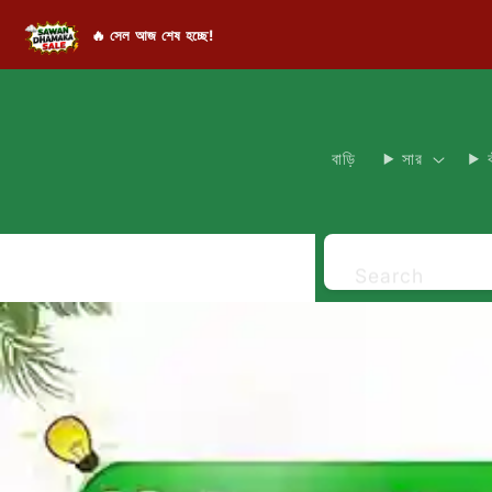
🔥 সেল আজ শেষ হচ্ছে!
বাড়ি
সার
Search