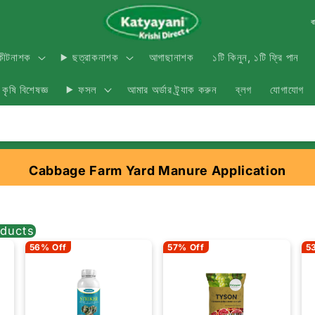
ব
আগাছানাশক
১টি কিনুন, ১টি ফ্রি পান
কীটনাশক
ছত্রাকনাশক
কৃষি বিশেষজ্ঞ
আমার অর্ডার ট্র্যাক করুন
ব্লগ
যোগাযোগ
ফসল
Cabbage Farm Yard Manure Application
ducts
56% Off
57% Off
5