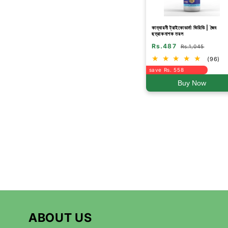
কাত্যায়নী ট্রাইকোডার্মা ভিরিডি | জৈব
ছত্রাকনাশক তরল
Rs.487
Rs.1,045
(96)
save Rs. 558
Buy Now
ABOUT US