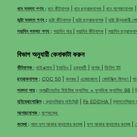
ধান সমস্ত পণ্য
:
ধান কীটনাশক
|
ধান ছত্রাকনাশক
|
ধান আগাছানাশক
ভুট্টা সমস্ত পণ্য
:
ভুট্টা কীটনাশক
|
ভুট্টা ছত্রাকনাশক
|
ভুট্টা ছিদ্রকারী প
সয়াবিন সমস্ত পণ্য
:
সয়াবিন সার
|
সয়াবিন কীটনাশক
|
সয়াবিন ছত্রাকন
বিভাগ অনুযায়ী কেনাকাটা করুন
কীটনাশক
:
থাইওক্সাম
|
ইমাথিও
|
চক্রবর্তী
|
নাশক
|
ফিনিশ ইট
ছত্রাকনাশক
:
COC 50
|
কনকর
|
এজোজোল
|
বোর্ডাউক্স মিশ্রণ
|
সাম
সমস্ত সার
:
অ্যাক্টিভেটেড হিউমিক অ্যাসিড + ফুলভিক অ্যাসিড 98
|
হাইড্রোপোনিক্স
:
ক্যালসিয়াম নাইট্রেট
|
Fe EDDHA
|
ম্যাগনেসিয়া
আগাছানাশক
:
মাস্সাক্রে
কম্বো
:
আম ফল আকার বাড়ানোর কম্বো
|
ফল আকার বাড়ানোর কম্বো
|
হ