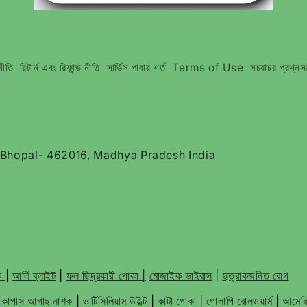
নীতি
রিটার্ন এবং রিফান্ড নীতি
সার্ভিস পাবার শর্ত
Terms of Use
সচরাচর প্রশ্নস
, Bhopal- 462016, Madhya Pradesh India
শক
|
আর্লি ব্লাইট
|
ফল ছিদ্রকারী পোকা |
মোজাইক ভাইরাস
|
ছত্রাকজনিত রোগ
|
কাপাস আগাছানাশক
|
ভার্টিসিলিয়াম উইল্ট
|
কাটা পোকা
|
গোলাপি বোলওয়ার্ম
|
আমেরিক