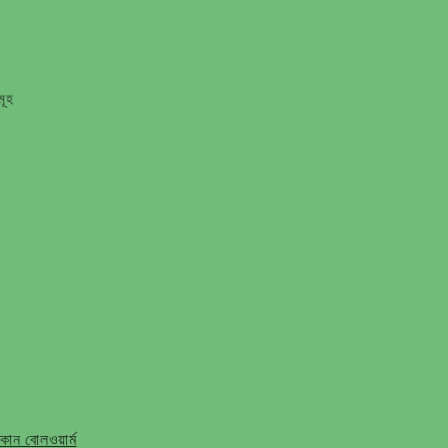
মূহ
ান বোলওয়ার্ম