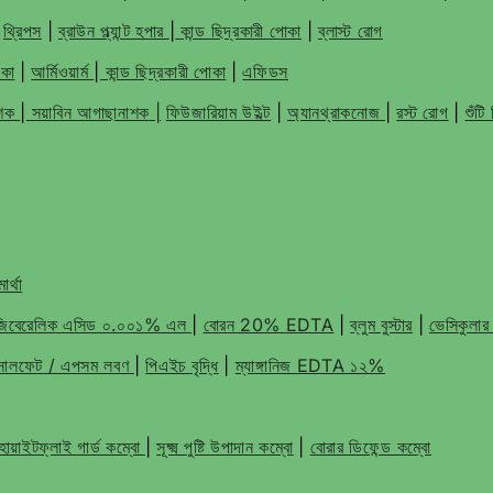
|
থ্রিপস
|
ব্রাউন প্ল্যান্ট হপার
|
কান্ড ছিদ্রকারী পোকা
|
ব্লাস্ট রোগ
োকা
|
আর্মিওয়ার্ম
|
কান্ড ছিদ্রকারী পোকা
|
এফিডস
াশক
|
সয়াবিন আগাছানাশক |
ফিউজারিয়াম উইল্ট
|
অ্যানথ্রাকনোজ
|
রস্ট রোগ
|
শুঁট
ার্থা
জিবেরেলিক এসিড ০.০০১% এল
|
বোরন 20% EDTA
|
ব্লুম বুস্টার
|
ভেসিকুলার
ম সালফেট / এপসম লবণ
|
পিএইচ বৃদ্ধি
|
ম্যাঙ্গানিজ EDTA ১২%
োয়াইটফ্লাই গার্ড কম্বো
|
সূক্ষ্ম পুষ্টি উপাদান কম্বো
|
বোরার ডিফেন্ড কম্বো