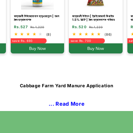
কাত্যায়নী সিউডোমোনাস ফ্লুওরোসেন্স | তরল
কাত্যায়নী টাইসন | ট্রাইকোডার্মা ভিরাইড
কা
জৈব ছত্রাকনাশক
1.5% WP | জৈব ছত্রাকনাশক পাউডার
বা
Rs.527
Rs.520
R
Rs.1,220
Rs.1,220
(8)
(86)
save Rs. 693
save Rs. 700
sa
Buy Now
Buy Now
Cabbage Farm Yard Manure Application
... Read More