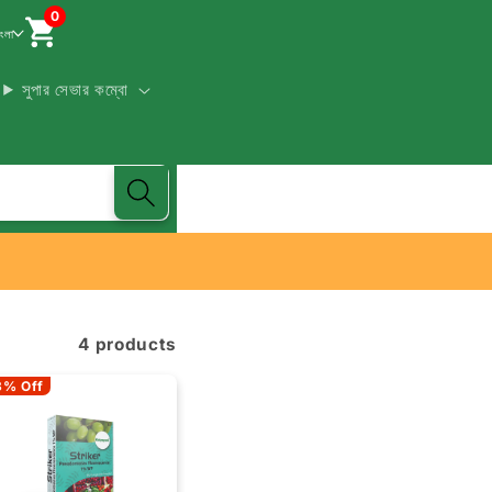
0
াংলা
সুপার সেভার কম্বো
4 products
3% Off