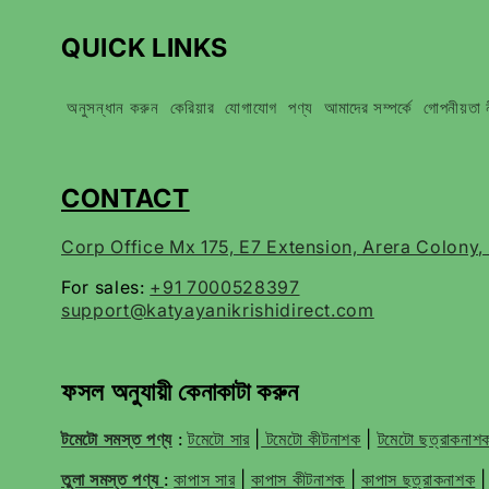
QUICK LINKS
অনুসন্ধান করুন
কেরিয়ার
যোগাযোগ
পণ্য
আমাদের সম্পর্কে
গোপনীয়তা 
CONTACT
Corp Office Mx 175, E7 Extension, Arera Colony
For sales:
+91 7000528397
support@katyayanikrishidirect.com
ফসল অনুযায়ী কেনাকাটা করুন
টমেটো সমস্ত পণ্য
:
টমেটো সার
|
টমেটো কীটনাশক
|
টমেটো ছত্রাকনা
তুলা সমস্ত পণ্য
:
কাপাস সার
|
কাপাস কীটনাশক
|
কাপাস ছত্রাকনাশক