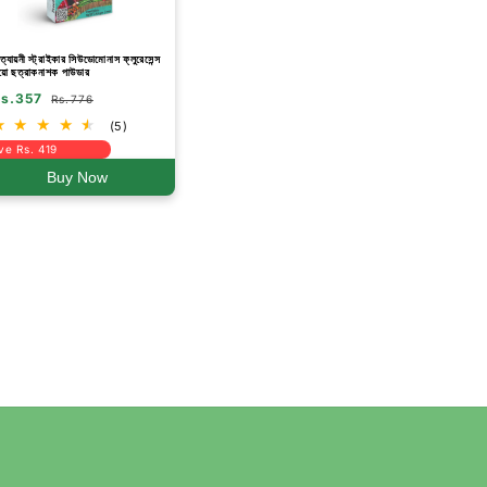
ত্যায়নী স্ট্রাইকার সিউডোমোনাস ফ্লুরেসেন্স
য়ো ছত্রাকনাশক পাউডার
s.357
Rs.776
(5)
ve Rs. 419
Buy Now