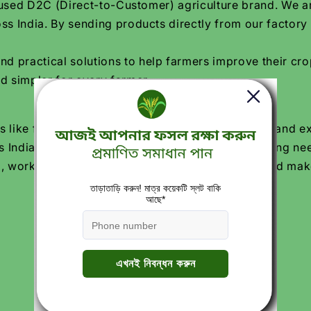
focused D2C (Direct-to-Customer) agriculture brand. We 
ss India. By sending products directly from our factory
practical solutions to help farmers improve their crop
d simpler for every farmer.
 like free crop calendars, soil and water testing, and e
 India trust Katyayani Krishi Direct for their farming ne
, working every day to grow Indian agriculture and make