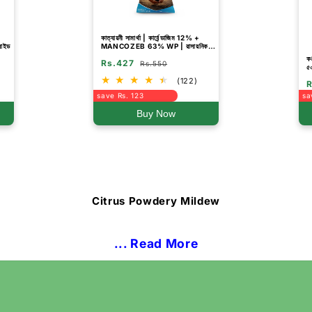
কাত্যায়নী সামার্থা | কার্বেন্ডাজিম 12% +
িসাইড
MANCOZEB 63% WP | রাসায়নিক
ছত্রাকনাশক
ক
Rs.427
Rs.550
৫
(122)
R
save Rs. 123
sa
Buy Now
Citrus Powdery Mildew
... Read More