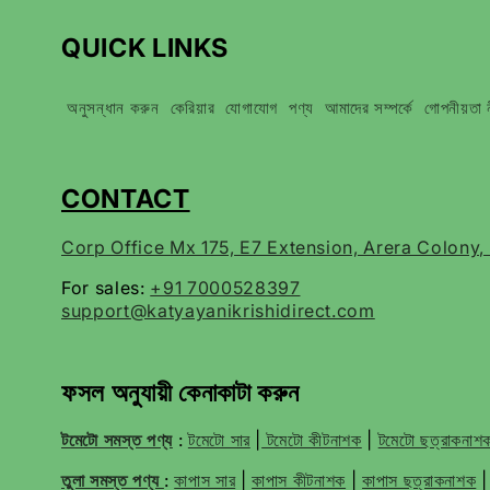
QUICK LINKS
অনুসন্ধান করুন
কেরিয়ার
যোগাযোগ
পণ্য
আমাদের সম্পর্কে
গোপনীয়তা 
CONTACT
Corp Office Mx 175, E7 Extension, Arera Colony
For sales:
+91 7000528397
support@katyayanikrishidirect.com
ফসল অনুযায়ী কেনাকাটা করুন
টমেটো সমস্ত পণ্য
:
টমেটো সার
|
টমেটো কীটনাশক
|
টমেটো ছত্রাকনা
তুলা সমস্ত পণ্য
:
কাপাস সার
|
কাপাস কীটনাশক
|
কাপাস ছত্রাকনাশক