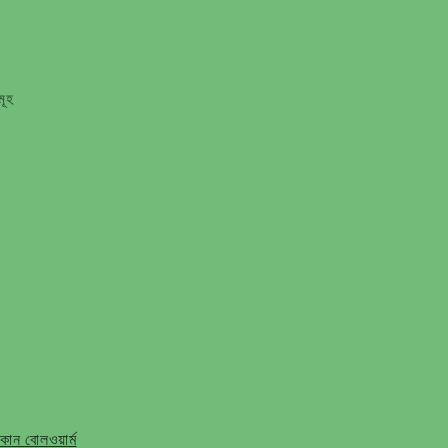
মূহ
ান বোলওয়ার্ম