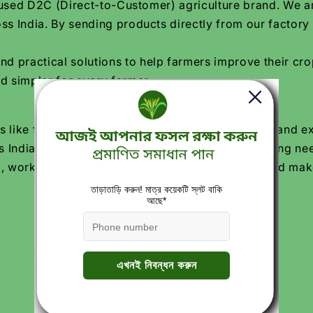
focused D2C (Direct-to-Customer) agriculture brand. We 
ss India. By sending products directly from our factory
practical solutions to help farmers improve their crop
d simpler for every farmer.
 like free crop calendars, soil and water testing, and e
 India trust Katyayani Krishi Direct for their farming ne
, working every day to grow Indian agriculture and make