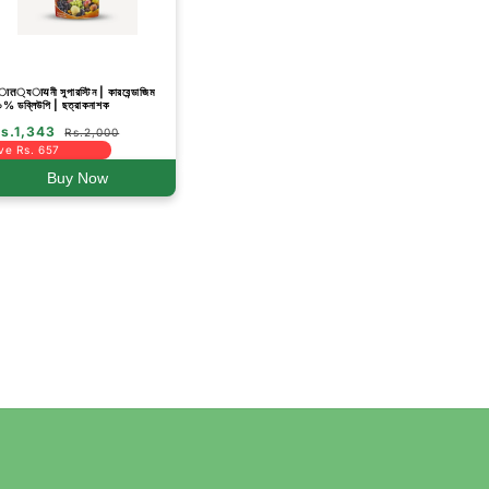
ात্যायনী সুপারস্টিন | কারবেন্ডাজিম
০% ডব্লিউপি | ছত্রাকনাশক
s.1,343
Rs.2,000
ve Rs. 657
Buy Now