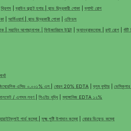
|
থ্রিপস
|
ব্রাউন প্ল্যান্ট হপার
|
কান্ড ছিদ্রকারী পোকা
|
ব্লাস্ট রোগ
োকা
|
আর্মিওয়ার্ম
|
কান্ড ছিদ্রকারী পোকা
|
এফিডস
াশক
|
সয়াবিন আগাছানাশক |
ফিউজারিয়াম উইল্ট
|
অ্যানথ্রাকনোজ
|
রস্ট রোগ
|
শুঁট
ার্থা
জিবেরেলিক এসিড ০.০০১% এল
|
বোরন 20% EDTA
|
ব্লুম বুস্টার
|
ভেসিকুলার
ম সালফেট / এপসম লবণ
|
পিএইচ বৃদ্ধি
|
ম্যাঙ্গানিজ EDTA ১২%
োয়াইটফ্লাই গার্ড কম্বো
|
সূক্ষ্ম পুষ্টি উপাদান কম্বো
|
বোরার ডিফেন্ড কম্বো