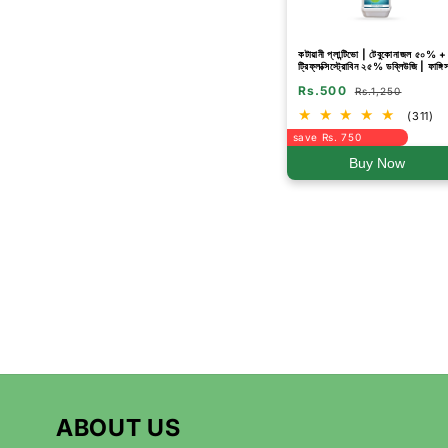
কটায়ানী প্লান্টিভো | টেবুকোনাজল ৫০% +
ট্রিফ্লক্সিস্ট্রোবিন ২৫% ডব্লিউজি | ফাঙ্গ
Rs.500
Rs.1,250
(311)
save Rs. 750
Buy Now
ABOUT US