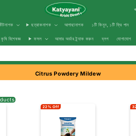
ব
আগাছানাশক
১টি কিনুন, ১টি ফ্রি পান
কীটনাশক
ছত্রাকনাশক
কৃষি বিশেষজ্ঞ
আমার অর্ডার ট্র্যাক করুন
ব্লগ
যোগাযোগ
ফসল
Citrus Powdery Mildew
ducts
22% Off
3