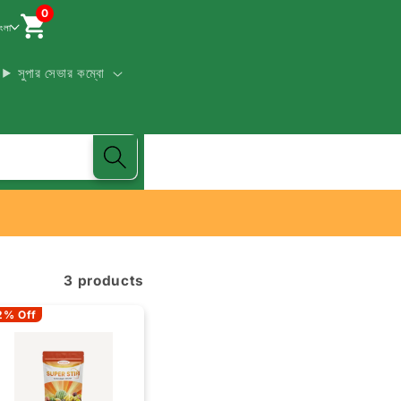
0
াংলা
সুপার সেভার কম্বো
3 products
2% Off