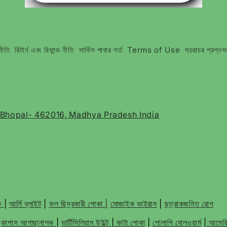
নীতি
রিটার্ন এবং রিফান্ড নীতি
সার্ভিস পাবার শর্ত
Terms of Use
সচরাচর প্রশ্নস
, Bhopal- 462016, Madhya Pradesh India
শক
|
আর্লি ব্লাইট
|
ফল ছিদ্রকারী পোকা |
মোজাইক ভাইরাস
|
ছত্রাকজনিত রোগ
|
কাপাস আগাছানাশক
|
ভার্টিসিলিয়াম উইল্ট
|
কাটা পোকা
|
গোলাপি বোলওয়ার্ম
|
আমেরিক