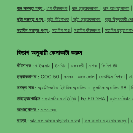
ধান সমস্ত পণ্য
:
ধান কীটনাশক
|
ধান ছত্রাকনাশক
|
ধান আগাছানাশক
ভুট্টা সমস্ত পণ্য
:
ভুট্টা কীটনাশক
|
ভুট্টা ছত্রাকনাশক
|
ভুট্টা ছিদ্রকারী প
সয়াবিন সমস্ত পণ্য
:
সয়াবিন সার
|
সয়াবিন কীটনাশক
|
সয়াবিন ছত্রাকন
বিভাগ অনুযায়ী কেনাকাটা করুন
কীটনাশক
:
থাইওক্সাম
|
ইমাথিও
|
চক্রবর্তী
|
নাশক
|
ফিনিশ ইট
ছত্রাকনাশক
:
COC 50
|
কনকর
|
এজোজোল
|
বোর্ডাউক্স মিশ্রণ
|
সাম
সমস্ত সার
:
অ্যাক্টিভেটেড হিউমিক অ্যাসিড + ফুলভিক অ্যাসিড 98
|
হাইড্রোপোনিক্স
:
ক্যালসিয়াম নাইট্রেট
|
Fe EDDHA
|
ম্যাগনেসিয়া
আগাছানাশক
:
মাস্সাক্রে
কম্বো
:
আম ফল আকার বাড়ানোর কম্বো
|
ফল আকার বাড়ানোর কম্বো
|
হ