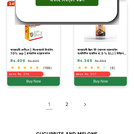
34% Off
37% Off
কাত্যায়নী কেটিএম | থিওফ্যানেট মিথাইল
কাত্যায়নী ফিক্স ইট (আলফা ন্যাফথাইল
70% wp | রাসায়নিক ছত্রাকনাশক
অ্যাসিটিক অ্যাসিড 4.5 % SL) | উদ্ভিদ
বৃদ্ধি নিয়ন্ত্রক
Rs.406
Rs.346
Rs.620
Rs.553
(198)
(8)
save Rs. 214
save Rs. 207
Buy Now
Buy Now
1
2
CUCURBITS AND MELONS