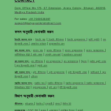
CONTACT
Corp Office Mx 175, E7 Extension, Arera Colony, Bhopal- 462016,
Madhya Pradesh India
For sales:
+91 7000528397
support@katyayanikrishidirect.com
ফসল অনুযায়ী কেনাকাটা করুন
টমেটো সমস্ত পণ্য
:
টমেটো সার
|
টমেটো কীটনাশক
|
টমেটো ছত্রাকনাশক
|
আর্লি ব্লাইট
|
ফল
ছিদ্রকারী পোকা |
মোজাইক ভাইরাস
|
ছত্রাকজনিত রোগ
তুলা সমস্ত পণ্য
:
কাপাস সার
|
কাপাস কীটনাশক
|
কাপাস ছত্রাকনাশক
|
কাপাস আগাছানাশক
|
ভার্টিসিলিয়াম উইল্ট
|
কাটা পোকা
|
গোলাপি বোলওয়ার্ম
|
আমেরিকান বোলওয়ার্ম
ধান সমস্ত পণ্য
:
ধান কীটনাশক
|
ধান ছত্রাকনাশক
|
ধান আগাছানাশক
|
থ্রিপস
|
ব্রাউন প্ল্যান্ট হপার
|
কান্ড ছিদ্রকারী পোকা
|
ব্লাস্ট রোগ
ভুট্টা সমস্ত পণ্য
:
ভুট্টা কীটনাশক
|
ভুট্টা ছত্রাকনাশক
|
ভুট্টা ছিদ্রকারী পোকা
|
আর্মিওয়ার্ম
|
কান্ড
ছিদ্রকারী পোকা
|
এফিডস
সয়াবিন সমস্ত পণ্য
:
সয়াবিন সার
|
সয়াবিন কীটনাশক
|
সয়াবিন ছত্রাকনাশক
|
সয়াবিন আগাছানাশক |
ফিউজারিয়াম উইল্ট
|
অ্যানথ্রাকনোজ
|
রস্ট রোগ
|
শুঁটি ছিদ্রকারী পোকা
বিভাগ অনুযায়ী কেনাকাটা করুন
কীটনাশক
:
থাইওক্সাম
|
ইমাথিও
|
চক্রবর্তী
|
নাশক
|
ফিনিশ ইট
ছত্রাকনাশক
:
COC 50
|
কনকর
|
এজোজোল
|
বোর্ডাউক্স মিশ্রণ
|
সামার্থা