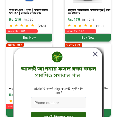
কাত্যায়নী হেক্সা 5 প্লাস | হেক্সাকোনাজোল
কাত্যায়নী মেটারহিজিয়াম অ্যানিসোপ্লিয়া | তরল
5% SC | রাসায়নিক ছত্রাকনাশক
জৈব কীটনাশক
Rs.219
Rs.475
Rs.780
Rs.1,045
(258)
(130)
save Rs. 561
save Rs. 570
Buy Now
Buy Now
66% Off
22% Off
কাত্যায়নী সামার্থা | কার্বেন্ডাজিম 12% +
কাত্যায়নী NPK 13 00 45 সার
MANCOZEB 63% WP | রাসায়নিক
ছত্রাকনাশক
Rs.261
Rs.427
Rs.779
Rs.550
(81)
(122)
save Rs. 518
save Rs. 123
Buy Now
Buy Now