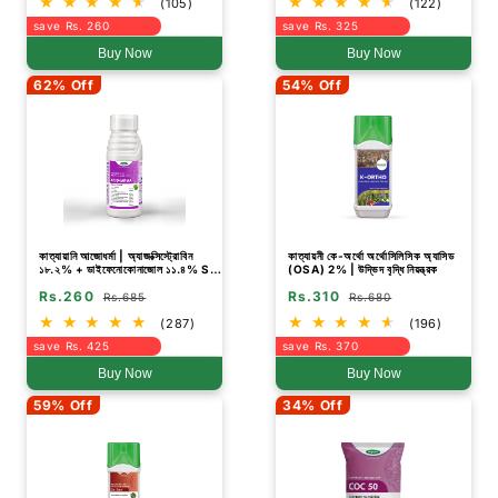
(105)
(122)
save Rs. 260
save Rs. 325
Buy Now
Buy Now
62% Off
54% Off
কাত্যায়ানি আজোধর্মা | অ্যাজক্সিস্ট্রোবিন
কাত্যায়নী কে-অর্থো অর্থোসিলিসিক অ্যাসিড
১৮.২% + ডাইফেনোকোনাজোল ১১.৪% SC
(OSA) 2% | উদ্ভিদ বৃদ্ধি নিয়ন্ত্রক
| বিস্তৃত কার্যক্ষমতার ছত্রাকনাশক
Rs.260
Rs.310
Rs.685
Rs.680
(287)
(196)
save Rs. 425
save Rs. 370
Buy Now
Buy Now
59% Off
34% Off