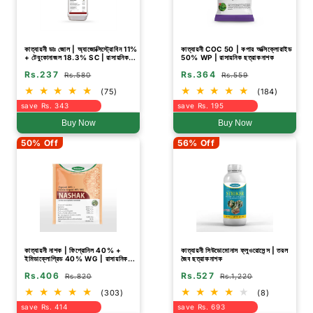
কাত্যায়নী ডাঃ জোল | অ্যাজোক্সিস্ট্রোবিন 11%
কাত্যায়নী COC 50 | কপার অক্সিক্লোরাইড
+ টেবুকোনাজল 18.3% SC | রাসায়নিক
50% WP | রাসায়নিক ছত্রাকনাশক
ছত্রাকনাশক
Rs.237
Rs.364
Rs.580
Rs.559
(75)
(184)
save Rs. 343
save Rs. 195
Buy Now
Buy Now
50% Off
56% Off
কাত্যায়নী নাশক | ফিপ্রোনিল 40% +
কাত্যায়নী সিউডোমোনাস ফ্লুওরোসেন্স | তরল
ইমিডাক্লোপ্রিড 40% WG | রাসায়নিক
জৈব ছত্রাকনাশক
কীটনাশক
Rs.406
Rs.527
Rs.820
Rs.1,220
(303)
(8)
save Rs. 414
save Rs. 693