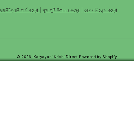
োয়াইটফ্লাই গার্ড কম্বো
|
সূক্ষ্ম পুষ্টি উপাদান কম্বো
|
বোরার ডিফেন্ড কম্বো
© 2026,
Katyayani Krishi Direct
Powered by Shopify