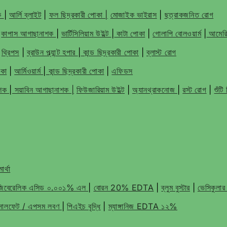
শক
|
আর্লি ব্লাইট
|
ফল ছিদ্রকারী পোকা |
মোজাইক ভাইরাস
|
ছত্রাকজনিত রোগ
|
কাপাস আগাছানাশক
|
ভার্টিসিলিয়াম উইল্ট
|
কাটা পোকা
|
গোলাপি বোলওয়ার্ম
|
আমেরিক
|
থ্রিপস
|
ব্রাউন প্ল্যান্ট হপার
|
কান্ড ছিদ্রকারী পোকা
|
ব্লাস্ট রোগ
োকা
|
আর্মিওয়ার্ম
|
কান্ড ছিদ্রকারী পোকা
|
এফিডস
াশক
|
সয়াবিন আগাছানাশক |
ফিউজারিয়াম উইল্ট
|
অ্যানথ্রাকনোজ
|
রস্ট রোগ
|
শুঁট
ার্থা
জিবেরেলিক এসিড ০.০০১% এল
|
বোরন 20% EDTA
|
ব্লুম বুস্টার
|
ভেসিকুলার
ম সালফেট / এপসম লবণ
|
পিএইচ বৃদ্ধি
|
ম্যাঙ্গানিজ EDTA ১২%