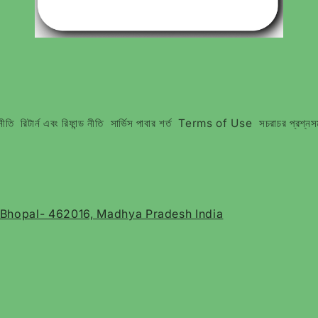
নীতি
রিটার্ন এবং রিফান্ড নীতি
সার্ভিস পাবার শর্ত
Terms of Use
সচরাচর প্রশ্নস
, Bhopal- 462016, Madhya Pradesh India