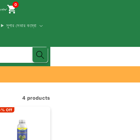
0
াংলা
সুপার সেভার কম্বো
4 products
3% Off