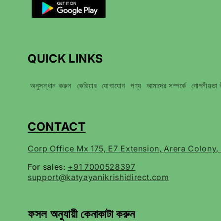
QUICK LINKS
অনুসন্ধান করুন
কেরিয়ার
যোগাযোগ
পণ্য
আমাদের সম্পর্কে
গোপনীয়তা 
CONTACT
Corp Office Mx 175, E7 Extension, Arera Colony
For sales:
+91 7000528397
support@katyayanikrishidirect.com
ফসল অনুযায়ী কেনাকাটা করুন