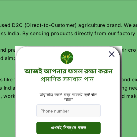
focused D2C (Direct-to-Customer) agriculture brand. We 
ss India. By sending products directly from our factory
practical solutions to help farmers improve their crop
d simpler for every farmer.
 like free crop calendars, soil and water testing, and e
 India trust Katyayani Krishi Direct for their farming ne
, working every day to grow Indian agriculture and make