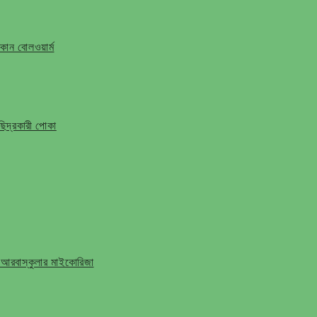
ান বোলওয়ার্ম
ি ছিদ্রকারী পোকা
 আরবাস্কুলার মাইকোরিজা