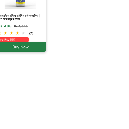
ত্যায়নী এমপিলোমাইসিস কুইসকুয়ালিস |
রল জৈব ছত্রাকনাশক
s.488
Rs.1,045
(7)
ve Rs. 557
Buy Now