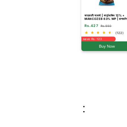
কাত্যায়নী সামার্থা | কার্বেন্ডাজিম 12% +
MANCOZEB 63% WP | রাসায়নি
ছত্রাকনাশক
Rs.427
Rs.550
(122)
save Rs. 123
Buy Now