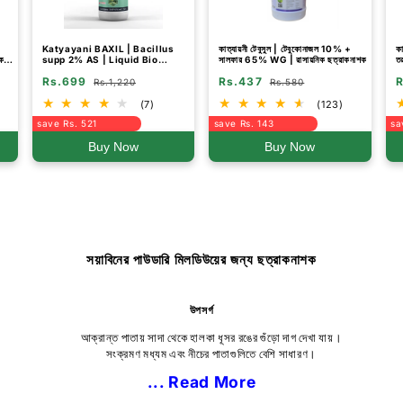
Katyayani BAXIL | Bacillus
কাত্যায়নী টেবুসুল | টেবুকোনাজল 10% +
কা
ক
supp 2% AS | Liquid Bio
সালফার 65% WG | রাসায়নিক ছত্রাকনাশক
ত
Fungicide
Rs.699
Rs.437
R
Rs.1,220
Rs.580
(7)
(123)
save Rs. 521
save Rs. 143
sa
Buy Now
Buy Now
সয়াবিনের পাউডারি মিলডিউয়ের জন্য ছত্রাকনাশক
উপসর্গ
আক্রান্ত পাতায় সাদা থেকে হালকা ধূসর রঙের গুঁড়ো দাগ দেখা যায়।
সংক্রমণ মধ্যম এবং নীচের পাতাগুলিতে বেশি সাধারণ।
... Read More