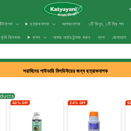
ব
আগাছানাশক
১টি কিনুন, ১টি ফ্রি পান
কীটনাশক
ছত্রাকনাশক
কৃষি বিশেষজ্ঞ
আমার অর্ডার ট্র্যাক করুন
ব্লগ
যোগাযোগ
ফসল
সয়াবিনের পাউডারি মিলডিউয়ের জন্য ছত্রাকনাশক
ducts
42% Off
24% Off
5