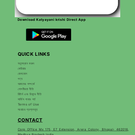
Download Katyayani krishi Direct App
QUICK LINKS
অনুসন্ধান করুন
কেরিয়ার
যোগাযোগ
পণ্য
আমাদের সম্পর্কে
গোপনীয়তা নীতি
রিটার্ন এবং রিফান্ড নীতি
সার্ভিস পাবার শর্ত
Terms of Use
সচরাচর প্রশ্নসমূহ
CONTACT
Corp Office Mx 175, E7 Extension, Arera Colony, Bhopal- 462016,
Madhya Pradesh India