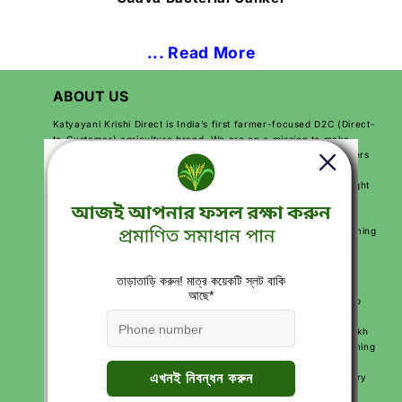
... Read More
ABOUT US
Katyayani Krishi Direct is India’s first farmer-focused D2C (Direct-
to-Customer) agriculture brand. We are on a mission to make
farming easier, more productive, and more profitable for farmers
across India. By sending products directly from our factory to
farmers, we make sure they get high-quality solutions at the right
price.
We use modern technology, expert knowledge, and practical
solutions to help farmers improve their crops, reduce their farming
costs, and increase their earnings. Our goal is to make farming
smarter and simpler for every farmer.
With over 250+ agriculture products and services like free crop
calendars, soil and water testing, and expert video advice, we
support farmers at every step of their journey. More than 10 lakh
farmers across India trust Katyayani Krishi Direct for their farming
needs.
We are proud to be Made in India, Made for India, working every
day to grow Indian agriculture and make farmers’ lives better.