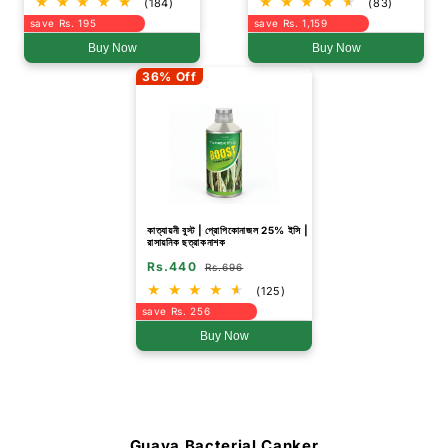
(184)
(83)
save Rs. 195
save Rs. 1,159
Buy Now
Buy Now
36% Off
কাত্যায়নী বুস্ট | প্রোপিকোনাজল 25% ইসি |
রাসায়নিক ছত্রাকনাশক
Rs.440
Rs.696
(125)
save Rs. 256
Buy Now
Guava Bacterial Canker