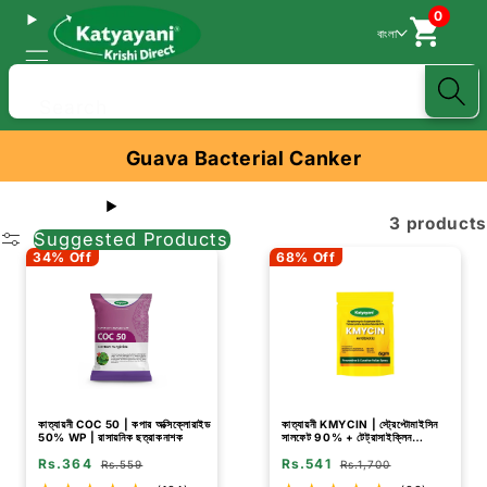
0
বাংলা
Search
Guava Bacterial Canker
3 products
Suggested Products
34% Off
68% Off
কাত্যায়নী COC 50 | কপার অক্সিক্লোরাইড
কাত্যায়নী KMYCIN | স্ট্রেপ্টোমাইসিন
50% WP | রাসায়নিক ছত্রাকনাশক
সালফেট 90% + টেট্রাসাইক্লিন
হাইড্রোক্লোরাইড 10% | রাসায়নিক
Rs.364
Rs.541
ছত্রাকনাশক
Rs.559
Rs.1,700