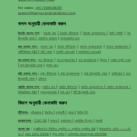
For sales:
+91 7000528397
support@katyayanikrishidirect.com
ফসল অনুযায়ী কেনাকাটা করুন
টমেটো সমস্ত পণ্য
:
টমেটো সার
|
টমেটো কীটনাশক
|
টমেটো ছত্রাকনাশক
|
আর্লি ব্লাইট
|
ফল
ছিদ্রকারী পোকা |
মোজাইক ভাইরাস
|
ছত্রাকজনিত রোগ
তুলা সমস্ত পণ্য
:
কাপাস সার
|
কাপাস কীটনাশক
|
কাপাস ছত্রাকনাশক
|
কাপাস আগাছানাশক
|
ভার্টিসিলিয়াম উইল্ট
|
কাটা পোকা
|
গোলাপি বোলওয়ার্ম
|
আমেরিকান বোলওয়ার্ম
ধান সমস্ত পণ্য
:
ধান কীটনাশক
|
ধান ছত্রাকনাশক
|
ধান আগাছানাশক
|
থ্রিপস
|
ব্রাউন প্ল্যান্ট হপার
|
কান্ড ছিদ্রকারী পোকা
|
ব্লাস্ট রোগ
ভুট্টা সমস্ত পণ্য
:
ভুট্টা কীটনাশক
|
ভুট্টা ছত্রাকনাশক
|
ভুট্টা ছিদ্রকারী পোকা
|
আর্মিওয়ার্ম
|
কান্ড
ছিদ্রকারী পোকা
|
এফিডস
সয়াবিন সমস্ত পণ্য
:
সয়াবিন সার
|
সয়াবিন কীটনাশক
|
সয়াবিন ছত্রাকনাশক
|
সয়াবিন আগাছানাশক |
ফিউজারিয়াম উইল্ট
|
অ্যানথ্রাকনোজ
|
রস্ট রোগ
|
শুঁটি ছিদ্রকারী পোকা
বিভাগ অনুযায়ী কেনাকাটা করুন
কীটনাশক
:
থাইওক্সাম
|
ইমাথিও
|
চক্রবর্তী
|
নাশক
|
ফিনিশ ইট
ছত্রাকনাশক
:
COC 50
|
কনকর
|
এজোজোল
|
বোর্ডাউক্স মিশ্রণ
|
সামার্থা
সমস্ত সার
:
অ্যাক্টিভেটেড হিউমিক অ্যাসিড + ফুলভিক অ্যাসিড 98
|
জিবেরেলিক এসিড ০.০০১%
এল
|
বোরন 20% EDTA
|
ব্লুম বুস্টার
|
ভেসিকুলার আরবাস্কুলার মাইকোরিজা