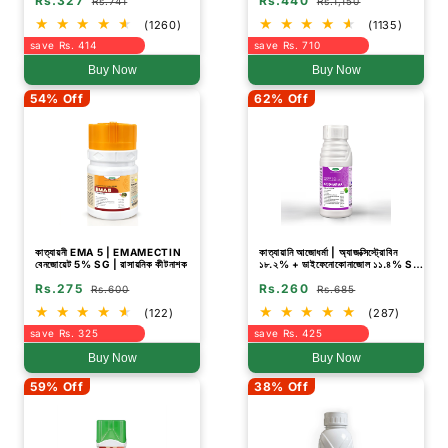
Rs.327
Rs.440
Rs.741
Rs.1,150
(1260)
(1135)
save Rs. 414
save Rs. 710
Buy Now
Buy Now
54% Off
62% Off
কাত্যায়নী EMA 5 | EMAMECTIN
কাত্যায়ানি আজোধর্মা | অ্যাজক্সিস্ট্রোবিন
বেনজোয়েট 5% SG | রাসায়নিক কীটনাশক
১৮.২% + ডাইফেনোকোনাজোল ১১.৪% SC
| বিস্তৃত কার্যক্ষমতার ছত্রাকনাশক
Rs.275
Rs.260
Rs.600
Rs.685
(122)
(287)
save Rs. 325
save Rs. 425
Buy Now
Buy Now
59% Off
38% Off