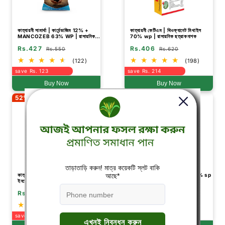
কাত্যায়নী সামার্থা | কার্বেন্ডাজিম 12% +
কাত্যায়নী কেটিএম | থিওফ্যানেট মিথাইল
MANCOZEB 63% WP | রাসায়নিক
70% wp | রাসায়নিক ছত্রাকনাশক
ছত্রাকনাশক
Rs.427
Rs.406
Rs.550
Rs.620
(122)
(198)
save Rs. 123
save Rs. 214
Buy Now
Buy Now
52% Off
26% Off
কাত্যায়নী বিউভেরিয়া বাসিয়ানা বায়ো
K- Acepro | অ্যাসিটামিপ্রিড 20% sp
ইনসেক্টিসাইড পাউডার
| রাসায়নিক কীটনাশক
Rs.370
Rs.885
Rs.781
Rs.1,198
(2)
(9)
save Rs. 411
save Rs. 313