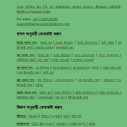
Corp Office Mx 175, E7 Extension, Arera Colony, Bhopal- 462016,
Madhya Pradesh India
For sales:
+91 7000528397
support@katyayanikrishidirect.com
ফসল অনুযায়ী কেনাকাটা করুন
টমেটো সমস্ত পণ্য
:
টমেটো সার
|
টমেটো কীটনাশক
|
টমেটো ছত্রাকনাশক
|
আর্লি ব্লাইট
|
ফল
ছিদ্রকারী পোকা |
মোজাইক ভাইরাস
|
ছত্রাকজনিত রোগ
তুলা সমস্ত পণ্য
:
কাপাস সার
|
কাপাস কীটনাশক
|
কাপাস ছত্রাকনাশক
|
কাপাস আগাছানাশক
|
ভার্টিসিলিয়াম উইল্ট
|
কাটা পোকা
|
গোলাপি বোলওয়ার্ম
|
আমেরিকান বোলওয়ার্ম
ধান সমস্ত পণ্য
:
ধান কীটনাশক
|
ধান ছত্রাকনাশক
|
ধান আগাছানাশক
|
থ্রিপস
|
ব্রাউন প্ল্যান্ট হপার
|
কান্ড ছিদ্রকারী পোকা
|
ব্লাস্ট রোগ
ভুট্টা সমস্ত পণ্য
:
ভুট্টা কীটনাশক
|
ভুট্টা ছত্রাকনাশক
|
ভুট্টা ছিদ্রকারী পোকা
|
আর্মিওয়ার্ম
|
কান্ড
ছিদ্রকারী পোকা
|
এফিডস
সয়াবিন সমস্ত পণ্য
:
সয়াবিন সার
|
সয়াবিন কীটনাশক
|
সয়াবিন ছত্রাকনাশক
|
সয়াবিন আগাছানাশক |
ফিউজারিয়াম উইল্ট
|
অ্যানথ্রাকনোজ
|
রস্ট রোগ
|
শুঁটি ছিদ্রকারী পোকা
বিভাগ অনুযায়ী কেনাকাটা করুন
কীটনাশক
:
থাইওক্সাম
|
ইমাথিও
|
চক্রবর্তী
|
নাশক
|
ফিনিশ ইট
ছত্রাকনাশক
:
COC 50
|
কনকর
|
এজোজোল
|
বোর্ডাউক্স মিশ্রণ
|
সামার্থা