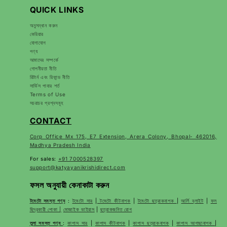
QUICK LINKS
অনুসন্ধান করুন
কেরিয়ার
যোগাযোগ
পণ্য
আমাদের সম্পর্কে
গোপনীয়তা নীতি
রিটার্ন এবং রিফান্ড নীতি
সার্ভিস পাবার শর্ত
Terms of Use
সচরাচর প্রশ্নসমূহ
CONTACT
Corp Office Mx 175, E7 Extension, Arera Colony, Bhopal- 462016,
Madhya Pradesh India
For sales:
+91 7000528397
support@katyayanikrishidirect.com
ফসল অনুযায়ী কেনাকাটা করুন
টমেটো সমস্ত পণ্য
:
টমেটো সার
|
টমেটো কীটনাশক
|
টমেটো ছত্রাকনাশক
|
আর্লি ব্লাইট
|
ফল
ছিদ্রকারী পোকা |
মোজাইক ভাইরাস
|
ছত্রাকজনিত রোগ
তুলা সমস্ত পণ্য
:
কাপাস সার
|
কাপাস কীটনাশক
|
কাপাস ছত্রাকনাশক
|
কাপাস আগাছানাশক
|