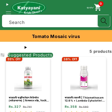
0
বাংলা
Search
Tomato Mosaic virus
5 products
Suggested Products
55% Off
38% Off
কাত্যায়নী অ্যান্টিভাইরাস ভিরিসাইড
কাত্যায়নী চক্রবর্তী | Thiamethoxam
(ভাইরাসনাশক) | বিশেষভাবে মরিচ, টমেটো
12.6% + Lambda Cyhalothrin
এবং বেগুনের জন্য
9.5% ZC | রাসায়নিক কীটনাশক
Rs.327
Rs.358
Rs.741
Rs.580