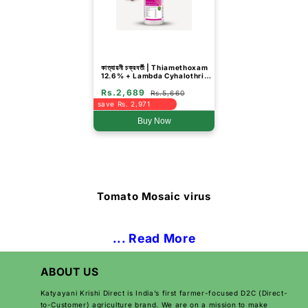
কাত্যায়নী চক্রবর্তী | Thiamethoxam
12.6% + Lambda Cyhalothrin
9.5% ZC | রাসায়নিক কীটনাশক
Rs.2,689
Rs.5,660
save Rs. 2,971
Buy Now
Tomato Mosaic virus
... Read More
ABOUT US
Katyayani Krishi Direct is India’s first farmer-focused D2C (Direct-
to-Customer) agriculture brand. We are on a mission to make