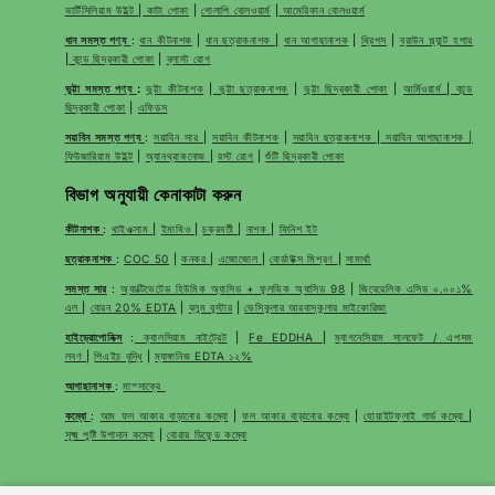
ভার্টিসিলিয়াম উইল্ট
|
কাটা পোকা
|
গোলাপি বোলওয়ার্ম
|
আমেরিকান বোলওয়ার্ম
ধান সমস্ত পণ্য
:
ধান কীটনাশক
|
ধান ছত্রাকনাশক
|
ধান আগাছানাশক
|
থ্রিপস
|
ব্রাউন প্ল্যান্ট হপার
|
কান্ড ছিদ্রকারী পোকা
|
ব্লাস্ট রোগ
ভুট্টা সমস্ত পণ্য
:
ভুট্টা কীটনাশক
|
ভুট্টা ছত্রাকনাশক
|
ভুট্টা ছিদ্রকারী পোকা
|
আর্মিওয়ার্ম
|
কান্ড
ছিদ্রকারী পোকা
|
এফিডস
সয়াবিন সমস্ত পণ্য
:
সয়াবিন সার
|
সয়াবিন কীটনাশক
|
সয়াবিন ছত্রাকনাশক
|
সয়াবিন আগাছানাশক |
ফিউজারিয়াম উইল্ট
|
অ্যানথ্রাকনোজ
|
রস্ট রোগ
|
শুঁটি ছিদ্রকারী পোকা
বিভাগ অনুযায়ী কেনাকাটা করুন
কীটনাশক
:
থাইওক্সাম
|
ইমাথিও
|
চক্রবর্তী
|
নাশক
|
ফিনিশ ইট
ছত্রাকনাশক
:
COC 50
|
কনকর
|
এজোজোল
|
বোর্ডাউক্স মিশ্রণ
|
সামার্থা
সমস্ত সার
:
অ্যাক্টিভেটেড হিউমিক অ্যাসিড + ফুলভিক অ্যাসিড 98
|
জিবেরেলিক এসিড ০.০০১%
এল
|
বোরন 20% EDTA
|
ব্লুম বুস্টার
|
ভেসিকুলার আরবাস্কুলার মাইকোরিজা
হাইড্রোপোনিক্স
:
ক্যালসিয়াম নাইট্রেট
|
Fe EDDHA
|
ম্যাগনেসিয়াম সালফেট / এপসম
লবণ
|
পিএইচ বৃদ্ধি
|
ম্যাঙ্গানিজ EDTA ১২%
আগাছানাশক
:
মাস্সাক্রে
কম্বো
:
আম ফল আকার বাড়ানোর কম্বো
|
ফল আকার বাড়ানোর কম্বো
|
হোয়াইটফ্লাই গার্ড কম্বো
|
সূক্ষ্ম পুষ্টি উপাদান কম্বো
|
বোরার ডিফেন্ড কম্বো