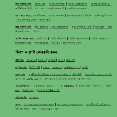
তুলা সমস্ত পণ্য
:
কাপাস সার
|
কাপাস কীটনাশক
|
কাপাস ছত্রাকনাশক
|
কাপাস আগাছানাশক
|
ভার্টিসিলিয়াম উইল্ট
|
কাটা পোকা
|
গোলাপি বোলওয়ার্ম
|
আমেরিকান বোলওয়ার্ম
ধান সমস্ত পণ্য
:
ধান কীটনাশক
|
ধান ছত্রাকনাশক
|
ধান আগাছানাশক
|
থ্রিপস
|
ব্রাউন প্ল্যান্ট হপার
|
কান্ড ছিদ্রকারী পোকা
|
ব্লাস্ট রোগ
ভুট্টা সমস্ত পণ্য
:
ভুট্টা কীটনাশক
|
ভুট্টা ছত্রাকনাশক
|
ভুট্টা ছিদ্রকারী পোকা
|
আর্মিওয়ার্ম
|
কান্ড
ছিদ্রকারী পোকা
|
এফিডস
সয়াবিন সমস্ত পণ্য
:
সয়াবিন সার
|
সয়াবিন কীটনাশক
|
সয়াবিন ছত্রাকনাশক
|
সয়াবিন আগাছানাশক |
ফিউজারিয়াম উইল্ট
|
অ্যানথ্রাকনোজ
|
রস্ট রোগ
|
শুঁটি ছিদ্রকারী পোকা
বিভাগ অনুযায়ী কেনাকাটা করুন
কীটনাশক
:
থাইওক্সাম
|
ইমাথিও
|
চক্রবর্তী
|
নাশক
|
ফিনিশ ইট
ছত্রাকনাশক
:
COC 50
|
কনকর
|
এজোজোল
|
বোর্ডাউক্স মিশ্রণ
|
সামার্থা
সমস্ত সার
:
অ্যাক্টিভেটেড হিউমিক অ্যাসিড + ফুলভিক অ্যাসিড 98
|
জিবেরেলিক এসিড ০.০০১%
এল
|
বোরন 20% EDTA
|
ব্লুম বুস্টার
|
ভেসিকুলার আরবাস্কুলার মাইকোরিজা
হাইড্রোপোনিক্স
:
ক্যালসিয়াম নাইট্রেট
|
Fe EDDHA
|
ম্যাগনেসিয়াম সালফেট / এপসম
লবণ
|
পিএইচ বৃদ্ধি
|
ম্যাঙ্গানিজ EDTA ১২%
আগাছানাশক
:
মাস্সাক্রে
কম্বো
:
আম ফল আকার বাড়ানোর কম্বো
|
ফল আকার বাড়ানোর কম্বো
|
হোয়াইটফ্লাই গার্ড কম্বো
|
সূক্ষ্ম পুষ্টি উপাদান কম্বো
|
বোরার ডিফেন্ড কম্বো