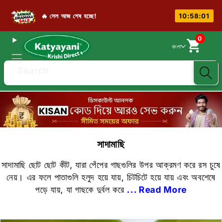
🔥 সেল আজ শেষ হচ্ছে!
10:58:01
0
বাংলা
Search
সাদামাছি
সাদামাছি ছোট ছোট কীট, যারা পেঁপের গাছগুলির উপর আক্রমণ করে রস চুষে
নেয়। এর ফলে পাতাগুলি হলুদ হয়ে যায়, চিটচিটে হয়ে যায় এবং অবশেষে
পড়ে যায়, যা গাছকে দুর্বল করে
... Read More