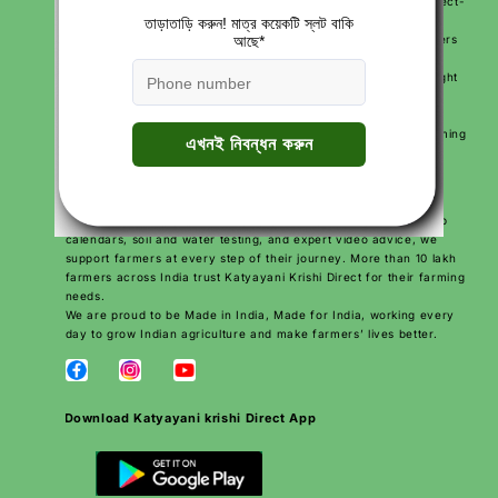
Katyayani Krishi Direct is India’s first farmer-focused D2C (Direct-
to-Customer) agriculture brand. We are on a mission to make
farming easier, more productive, and more profitable for farmers
across India. By sending products directly from our factory to
farmers, we make sure they get high-quality solutions at the right
price.
We use modern technology, expert knowledge, and practical
solutions to help farmers improve their crops, reduce their farming
costs, and increase their earnings. Our goal is to make farming
smarter and simpler for every farmer.
With over 250+ agriculture products and services like free crop
calendars, soil and water testing, and expert video advice, we
support farmers at every step of their journey. More than 10 lakh
farmers across India trust Katyayani Krishi Direct for their farming
needs.
We are proud to be Made in India, Made for India, working every
day to grow Indian agriculture and make farmers’ lives better.
Download Katyayani krishi Direct App