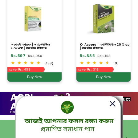
কাত্যায়নী অশ্বমেধ | ডায়াফেন্থিউরন
K- Acepro | অ্যাসিটামিপ্রিড 20% sp
৫০%WP | রাসায়নিক কীটনাশক
| রাসায়নিক কীটনাশক
Rs.597
Rs.885
Rs.1,050
Rs.1,198
(138)
(9)
save Rs. 453
save Rs. 313
Buy Now
Buy Now
ABOUT US