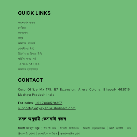
QUICK LINKS
অনুসন্ধান করুন
কেরিয়ার
যোগাযোগ
পণ্য
আমাদের সম্পর্কে
গোপনীয়তা নীতি
রিটার্ন এবং রিফান্ড নীতি
সার্ভিস পাবার শর্ত
Terms of Use
সচরাচর প্রশ্নসমূহ
CONTACT
Corp Office Mx 175, E7 Extension, Arera Colony, Bhopal- 462016,
Madhya Pradesh India
For sales:
+91 7000528397
support@katyayanikrishidirect.com
ফসল অনুযায়ী কেনাকাটা করুন
টমেটো সমস্ত পণ্য
:
টমেটো সার
|
টমেটো কীটনাশক
|
টমেটো ছত্রাকনাশক
|
আর্লি ব্লাইট
|
ফল
ছিদ্রকারী পোকা |
মোজাইক ভাইরাস
|
ছত্রাকজনিত রোগ