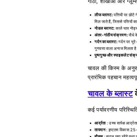
गांठों, शाखाओं और ग्लूम्
लीफ ब्लास्ट:
पत्तियों पर छोटे 
मिल जाते हैं, जिससे पत्तियों 
नोडल ब्लास्ट:
काले घाव नोड्स 
अंतर-गांठीय संक्रमण:
पौधे 
गर्दन का ब्लास्ट:
गर्दन पर भूरे
गुणवत्ता वाला अनाज मिलता ह
पुष्पगुच्छ और स्पाइकलेट संक
चावल की किस्म के अनु
प्रारंभिक पहचान महत्वपूर
चावल के ब्लास्ट
क
कई पर्यावरणीय परिस्थिति
आर्द्रता
: उच्च सापेक्ष आर्
तापमान
: इष्टतम विकास 25
मौसम
: बादल छाए रहेंगे तथा 