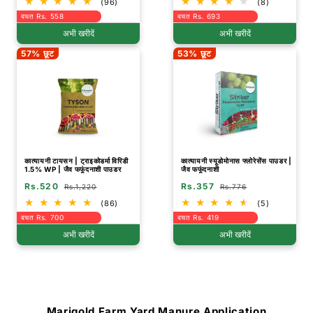
(96)
(8)
बचत Rs. 558
बचत Rs. 693
अभी खरीदें
अभी खरीदें
57% छूट
53% छूट
कात्यायनी टायसन | ट्राइकोडर्मा विरिडी
कात्यायनी स्यूडोमोनास फ्लोरेसेंस पाउडर |
1.5% WP | जैव फफूंदनाशी पाउडर
जैव फफूंदनाशी
Rs.520
Rs.357
Rs.1,220
Rs.776
(86)
(5)
बचत Rs. 700
बचत Rs. 419
अभी खरीदें
अभी खरीदें
Marigold Farm Yard Manure Application