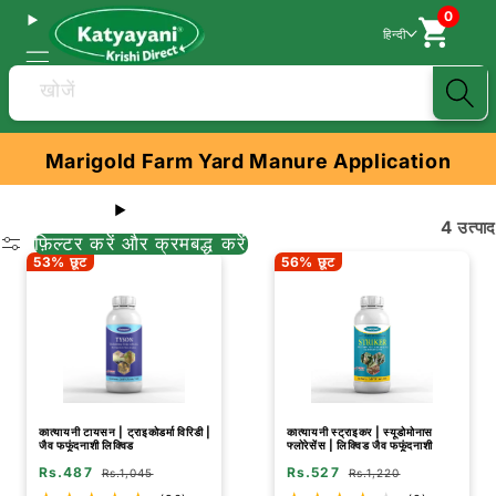
0
हिन्दी
खोजें
Marigold Farm Yard Manure Application
4 उत्पाद
फ़िल्टर करें और क्रमबद्ध करें
53% छूट
56% छूट
कात्यायनी टायसन | ट्राइकोडर्मा विरिडी |
कात्यायनी स्ट्राइकर | स्यूडोमोनास
जैव फफूंदनाशी लिक्विड
फ्लोरेसेंस | लिक्विड जैव फफूंदनाशी
Rs.487
Rs.527
Rs.1,045
Rs.1,220