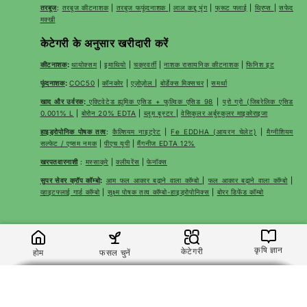
तरबूज
:
तरबूज कीटनाशक
|
तरबूज फफूंदनाशक
|
लाल कद्दू भृंग
|
फ्रूट फ्लाई
|
थ्रिप्स
|
सफेद
मक्खी
केटेगरी के अनुसार खरीदारी करें
कीटनाशक
:
थायोक्सम
|
इमाथियो
|
चक्रवर्ती
|
नाशक रासायनिक कीटनाशक
|
फिनिश इट
फूंदनाशक
:
COC50
|
कॉनकोर
|
एज़ोज़ोल
|
बोर्डेक्स मिक्सचर
|
समर्था
खाद और उर्वरक
:
एक्टिवेटेड ह्यूमिक एसिड + फुल्विक एसिड 98
|
प्रो ग्रो (जिबरेलिक एसिड
0.001% L
|
बोरोन 20% EDTA
|
ब्लूम बूस्टर
|
वेसिकुलर अर्बुस्कुलर माइकोराइजा
हाइड्रोपोनिक पोषक तत्व
:
कैल्शियम नाइट्रेट
|
Fe EDDHA (आयरन चेलेट)
|
मैग्नीशियम
सल्फेट / एप्सम नमक
|
पीएच यूपी
|
मैंगनीज EDTA 12%
खरपतवारनाशी
:
मस्साक्रे
|
क्लीयरेंस
|
फेनॉक्स
सुपर सेवर क्रॉप कॉम्बो
:
आम फल आकार बढ़ाने वाला कॉम्बो
|
फल आकार बढ़ाने वाला कॉम्बो
|
व्हाइटफ्लाई गार्ड कॉम्बो
|
सूक्ष्म पोषक तत्व कॉम्बो-हाइड्रोपोनिक्स
|
बोरर डिफेंड कॉम्बो
कृषि ज्ञान
केटेगरी
होम
फसल चुनें
© 2026,
Katyayani Krishi Direct
Shopify द्वारा संचालित
×
×
×
×
कात्यायनी टायसन | ट्राइकोडर्मा विरिडी | जैव फफूंदनाशी लिक्विड
कात्यायनी स्ट्राइकर | स्यूडोमोनास फ्लोरेसेंस | लिक्विड जैव फफूंदनाशी
कात्यायनी टायसन | ट्राइकोडर्मा विरिडी 1.5% WP | जैव फफूंदनाशी पाउडर
कात्यायनी स्यूडोमोनास फ्लोरेसेंस पाउडर | जैव फफूंदनाशी