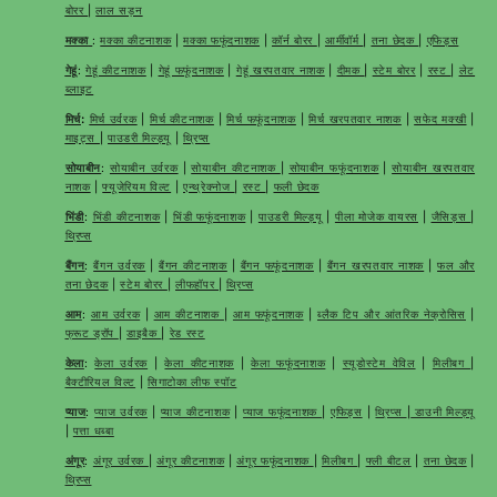
बोरर
|
लाल सड़न
मक्का
:
मक्का कीटनाशक
|
मक्का फफूंदनाशक
|
कॉर्न बोरर
|
आर्मीवॉर्म
|
तना छेदक
|
एफिड्स
गेहूं
:
गेहूं कीटनाशक
|
गेहूं फफूंदनाशक
|
गेहूं खरपतवार नाशक
|
दीमक
|
स्टेम बोरर
|
रस्ट
|
लेट
ब्लाइट
मिर्च
:
मिर्च उर्वरक
|
मिर्च कीटनाशक
|
मिर्च फफूंदनाशक
|
मिर्च खरपतवार नाशक
|
सफेद मक्खी
|
माइट्स
|
पाउडरी मिल्ड्यू
|
थ्रिप्स
सोयाबीन
:
सोयाबीन उर्वरक
|
सोयाबीन कीटनाशक
|
सोयाबीन फफूंदनाशक
|
सोयाबीन खरपतवार
नाशक
|
फ्यूजेरियम विल्ट
|
एन्थ्रेक्नोज
|
रस्ट
|
फली छेदक
भिंडी
:
भिंडी कीटनाशक
|
भिंडी फफूंदनाशक
|
पाउडरी मिल्ड्यू
|
पीला मोजेक वायरस
|
जैसिड्स
|
थ्रिप्स
बैंगन
:
बैंगन उर्वरक
|
बैंगन कीटनाशक
|
बैंगन फफूंदनाशक
|
बैंगन खरपतवार नाशक
|
फल और
तना छेदक
|
स्टेम बोरर
|
लीफहॉपर
|
थ्रिप्स
आम
:
आम उर्वरक
|
आम कीटनाशक
|
आम फफूंदनाशक
|
ब्लैक टिप और आंतरिक नेक्रोसिस
|
फ्रूट ड्रॉप
|
डाइबैक
|
रेड रस्ट
केला
:
केला उर्वरक
|
केला कीटनाशक
|
केला फफूंदनाशक
|
स्यूडोस्टेम वेविल
|
मिलीबग
|
बैक्टीरियल विल्ट
|
सिगाटोका लीफ स्पॉट
प्याज
:
प्याज उर्वरक
|
प्याज कीटनाशक
|
प्याज फफूंदनाशक
|
एफिड्स
|
थ्रिप्स
|
डाउनी मिल्ड्यू
|
पत्ता धब्बा
अंगूर
:
अंगूर उर्वरक
|
अंगूर कीटनाशक
|
अंगूर फफूंदनाशक
|
मिलीबग
|
फ्ली बीटल
|
तना छेदक
|
थ्रिप्स