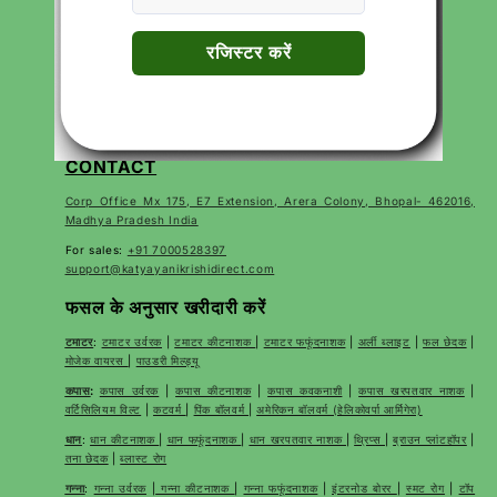
उत्पाद
हमारे बारे में
गोपनीयता नीति
वापसी नीति
सेवा की शर्तें
Terms of Use
अक्सर पूछे जाने वाले प्रश्न
CONTACT
Corp Office Mx 175, E7 Extension, Arera Colony, Bhopal- 462016,
Madhya Pradesh India
For sales:
+91 7000528397
support@katyayanikrishidirect.com
फसल के अनुसार खरीदारी करें
टमाटर
:
टमाटर उर्वरक
|
टमाटर कीटनाशक
|
टमाटर फफूंदनाशक
|
अर्ली ब्लाइट
|
फल छेदक
|
मोजेक वायरस
|
पाउडरी मिल्ड्यू
कपास
:
कपास उर्वरक
|
कपास कीटनाशक
|
कपास कवकनाशी
|
कपास खरपतवार नाशक
|
वर्टिसिलियम विल्ट
|
कटवर्म
|
पिंक बॉलवर्म
|
अमेरिकन बॉलवर्म (हेलिकोवर्पा आर्मिगेरा)
धान
:
धान कीटनाशक
|
धान फफूंदनाशक
|
धान खरपतवार नाशक
|
थ्रिप्स
|
ब्राउन प्लांटहॉपर
|
तना छेदक
|
ब्लास्ट रोग
गन्ना
:
गन्ना उर्वरक
|
गन्ना कीटनाशक
|
गन्ना फफूंदनाशक
|
इंटरनोड बोरर
|
स्मट रोग
|
टॉप