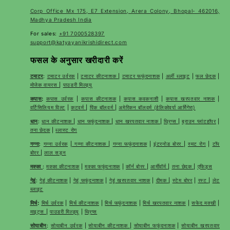
Corp Office Mx 175, E7 Extension, Arera Colony, Bhopal- 462016,
Madhya Pradesh India
For sales:
+91 7000528397
support@katyayanikrishidirect.com
फसल के अनुसार खरीदारी करें
टमाटर
:
टमाटर उर्वरक
|
टमाटर कीटनाशक
|
टमाटर फफूंदनाशक
|
अर्ली ब्लाइट
|
फल छेदक
|
मोजेक वायरस
|
पाउडरी मिल्ड्यू
कपास
:
कपास उर्वरक
|
कपास कीटनाशक
|
कपास कवकनाशी
|
कपास खरपतवार नाशक
|
वर्टिसिलियम विल्ट
|
कटवर्म
|
पिंक बॉलवर्म
|
अमेरिकन बॉलवर्म (हेलिकोवर्पा आर्मिगेरा)
धान
:
धान कीटनाशक
|
धान फफूंदनाशक
|
धान खरपतवार नाशक
|
थ्रिप्स
|
ब्राउन प्लांटहॉपर
|
तना छेदक
|
ब्लास्ट रोग
गन्ना
:
गन्ना उर्वरक
|
गन्ना कीटनाशक
|
गन्ना फफूंदनाशक
|
इंटरनोड बोरर
|
स्मट रोग
|
टॉप
बोरर
|
लाल सड़न
मक्का
:
मक्का कीटनाशक
|
मक्का फफूंदनाशक
|
कॉर्न बोरर
|
आर्मीवॉर्म
|
तना छेदक
|
एफिड्स
गेहूं
:
गेहूं कीटनाशक
|
गेहूं फफूंदनाशक
|
गेहूं खरपतवार नाशक
|
दीमक
|
स्टेम बोरर
|
रस्ट
|
लेट
ब्लाइट
मिर्च
:
मिर्च उर्वरक
|
मिर्च कीटनाशक
|
मिर्च फफूंदनाशक
|
मिर्च खरपतवार नाशक
|
सफेद मक्खी
|
माइट्स
|
पाउडरी मिल्ड्यू
|
थ्रिप्स
सोयाबीन
:
सोयाबीन उर्वरक
|
सोयाबीन कीटनाशक
|
सोयाबीन फफूंदनाशक
|
सोयाबीन खरपतवार