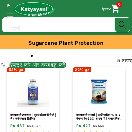
0
हिन्दी
खोजें
Sugarcane Plant Protection
5 उत्पाद
फ़िल्टर करें और क्रमबद्ध करें
53% छूट
22% छूट
कात्यायनी टायसन | ट्राइकोडर्मा विरिडी |
कात्यायनी समर्था | कार्बेन्डाजिम 12% +
जैव फफूंदनाशी लिक्विड
मैनकोजेब 63% डब्ल्यू पी | रासायनिक
फफूंदनाशी
Rs.487
Rs.427
Rs.1,045
Rs.550