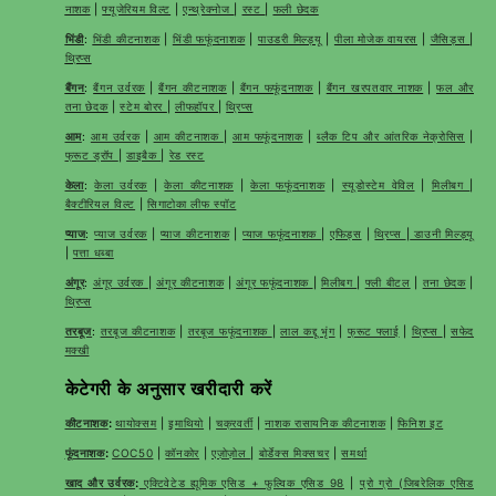
नाशक
|
फ्यूजेरियम विल्ट
|
एन्थ्रेक्नोज
|
रस्ट
|
फली छेदक
भिंडी
:
भिंडी कीटनाशक
|
भिंडी फफूंदनाशक
|
पाउडरी मिल्ड्यू
|
पीला मोजेक वायरस
|
जैसिड्स
|
थ्रिप्स
बैंगन
:
बैंगन उर्वरक
|
बैंगन कीटनाशक
|
बैंगन फफूंदनाशक
|
बैंगन खरपतवार नाशक
|
फल और
तना छेदक
|
स्टेम बोरर
|
लीफहॉपर
|
थ्रिप्स
आम
:
आम उर्वरक
|
आम कीटनाशक
|
आम फफूंदनाशक
|
ब्लैक टिप और आंतरिक नेक्रोसिस
|
फ्रूट ड्रॉप
|
डाइबैक
|
रेड रस्ट
केला
:
केला उर्वरक
|
केला कीटनाशक
|
केला फफूंदनाशक
|
स्यूडोस्टेम वेविल
|
मिलीबग
|
बैक्टीरियल विल्ट
|
सिगाटोका लीफ स्पॉट
प्याज
:
प्याज उर्वरक
|
प्याज कीटनाशक
|
प्याज फफूंदनाशक
|
एफिड्स
|
थ्रिप्स
|
डाउनी मिल्ड्यू
|
पत्ता धब्बा
अंगूर
:
अंगूर उर्वरक
|
अंगूर कीटनाशक
|
अंगूर फफूंदनाशक
|
मिलीबग
|
फ्ली बीटल
|
तना छेदक
|
थ्रिप्स
तरबूज
:
तरबूज कीटनाशक
|
तरबूज फफूंदनाशक
|
लाल कद्दू भृंग
|
फ्रूट फ्लाई
|
थ्रिप्स
|
सफेद
मक्खी
केटेगरी के अनुसार खरीदारी करें
कीटनाशक
:
थायोक्सम
|
इमाथियो
|
चक्रवर्ती
|
नाशक रासायनिक कीटनाशक
|
फिनिश इट
फूंदनाशक
:
COC50
|
कॉनकोर
|
एज़ोज़ोल
|
बोर्डेक्स मिक्सचर
|
समर्था
खाद और उर्वरक
:
एक्टिवेटेड ह्यूमिक एसिड + फुल्विक एसिड 98
|
प्रो ग्रो (जिबरेलिक एसिड