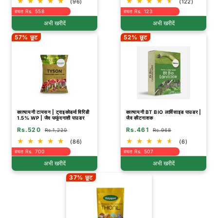
(96)
(122)
बचत Rs. 558
बचत Rs. 123
अभी खरीदें
अभी खरीदें
57% छूट
52% छूट
कात्यायनी टायसन | ट्राइकोडर्मा विरिडी
कात्यायनी BT BIO लार्विसाइड पाउडर |
1.5% WP | जैव फफूंदनाशी पाउडर
जैव कीटनाशक
Rs.520
Rs.461
Rs.1,220
Rs.968
(86)
(6)
बचत Rs. 700
बचत Rs. 507
अभी खरीदें
अभी खरीदें
37% छूट