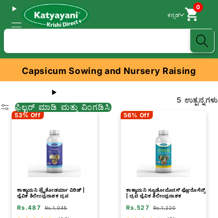
0
ಕನ್ನಡ
ಹುಡುಕಿ Kannada
Capsicum Sowing and Nursery Raising
5 ಉತ್ಪನ್ನಗಳು
ಫಿಲ್ಟರ್ ಮಾಡಿ ಮತ್ತು ವಿಂಗಡಿಸಿ
53% Off
56% Off
ಕಾತ್ಯಾಯನಿ ಟ್ರೈಕೋಡರ್ಮಾ ವಿರಿಡ್ |
ಕಾತ್ಯಾಯನಿ ಸ್ಯೂಡೋಮೊನಸ್ ಫ್ಲೋರೊಸೆನ್ಸ್
ಜೈವಿಕ ಶಿಲೀಂಧ್ರನಾಶಕ ದ್ರವ
| ದ್ರವ ಜೈವಿಕ ಶಿಲೀಂಧ್ರನಾಶಕ
Rs.487
Rs.527
Rs.1,045
Rs.1,220