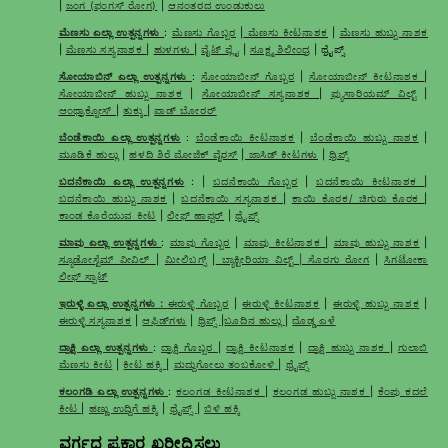
|
ಜಂಗ (ಫಂಗಸ್ ರೋಗ)
|
ಆನಂತರದ ಉಂಡುಕುಲು
ಮೆಣಸು ಎಲ್ಲಾ ಉತ್ಪನ್ನಗಳು
:
ಮೆಣಸು ಗೊಬ್ಬರ
|
ಮೆಣಸು ಕೀಟನಾಶಕ
|
ಮೆಣಸು ಹುಬ್ಬು ನಾಶಕ
|
ಮೆಣಸು ಸಸ್ಯನಾಶಕ
|
ಹುಳಗಳು
|
ವೈಟ್ ಫ್ಲೈ
|
ಸೂಕ್ಷ್ಮ ಶಿಲೀಂಧ್ರ
| ಥ್ರೈಪ್ಸ್
ಸೋಯಾಬಿನ್ ಎಲ್ಲಾ ಉತ್ಪನ್ನಗಳು
:
ಸೋಯಾಬೀನ್ ಗೊಬ್ಬರ
|
ಸೋಯಾಬೀನ್ ಕೀಟನಾಶಕ
|
ಸೋಯಾಬೀನ್ ಹುಬ್ಬು ನಾಶಕ
|
ಸೋಯಾಬೀನ್ ಸಸ್ಯನಾಶಕ
|
ಫ್ಯುಸಾರಿಯಮ್ ವಿಲ್ಟ್
|
ಆಂಥ್ರಾಕ್ನೋಸ್
|
ತುಕ್ಕು
|
ಪಾಡ್ ಬೋರರ್
ಬೆಂಡೆಕಾಯಿ ಎಲ್ಲಾ ಉತ್ಪನ್ನಗಳು
:
ಬೆಂಡೆಕಾಯಿ ಕೀಟನಾಶಕ
|
ಬೆಂಡೆಕಾಯಿ ಹುಬ್ಬು ನಾಶಕ
|
ಮೂಡಿಕೆ ಹುಲ್ಲು
|
ಹಳದಿ ಶಿರೆ ಮೋಜಿಕ್ ವೈರಸ್
|
ಜಾಸಿಡ್ ಕೀಟಗಳು
|
ಥ್ರಿಪ್ಸ್
ಬದನೆಕಾಯಿ ಎಲ್ಲಾ ಉತ್ಪನ್ನಗಳು
: |
ಬದನೆಕಾಯಿ ಗೊಬ್ಬರ
|
ಬದನೆಕಾಯಿ ಕೀಟನಾಶಕ
|
ಬದನೆಕಾಯಿ ಹುಬ್ಬು ನಾಶಕ
|
ಬದನೆಕಾಯಿ ಸಸ್ಯನಾಶಕ
|
ಕಾಯಿ ಕೊರಕ/ ಚಿಗುರು ಕೊರಕ
|
ಕಾಂಡ ಕೊರೆಯುವ ಕೀಟ
|
ಲೀಫ್ ಹಾಪ್ಪರ್
|
ಥ್ರೈಪ್ಸ್
ಮಾವು ಎಲ್ಲಾ ಉತ್ಪನ್ನಗಳು
:
ಮಾವು ಗೊಬ್ಬರ
|
ಮಾವು ಕೀಟನಾಶಕ
|
ಮಾವು ಹುಬ್ಬು ನಾಶಕ
|
ಸ್ಯೂಡೋಸ್ಟೆಮ್ ವೀವಿಲ್
|
ಮೀಲಿಬಗ್ಸ್
|
ಬ್ಯಾಕ್ಟೀರಿಯಾ ವಿಲ್ಟ್ | ಸೊರಗು ರೋಗ
|
ಸಿಗಟೋಕಾ
ಲೀಫ್ ಸ್ಪಾಟ್
ಇರುಳ್ಳಿ ಎಲ್ಲಾ ಉತ್ಪನ್ನಗಳು :
ಈರುಳ್ಳಿ ಗೊಬ್ಬರ
|
ಈರುಳ್ಳಿ ಕೀಟನಾಶಕ
|
ಈರುಳ್ಳಿ ಹುಬ್ಬು ನಾಶಕ
|
ಈರುಳ್ಳಿ ಸಸ್ಯನಾಶಕ
|
ಆಫಿಡ್‌ಗಳು
|
ಥ್ರಿಪ್ಸ್
|
ಬೂದಿನ ಹುಲ್ಲು
|
ದೊಡ್ಡ ಎಳೆ
ದ್ರಾಕ್ಷಿ ಎಲ್ಲಾ ಉತ್ಪನ್ನಗಳು
:
ದ್ರಾಕ್ಷಿ ಗೊಬ್ಬರ
|
ದ್ರಾಕ್ಷಿ ಕೀಟನಾಶಕ
|
ದ್ರಾಕ್ಷಿ ಹುಬ್ಬು ನಾಶಕ
|
ಗುಲಾಬಿ
ಮೆಣಸು ಕೀಟ
|
ಕೀಟ ಹಕ್ಕಿ
|
ಮದ್ದುಗೋಲು ತಂಬಕೋಳಿ
|
ಥ್ರೈಪ್ಸ್
ಕಲಂಗಡಿ ಎಲ್ಲಾ ಉತ್ಪನ್ನಗಳು
:
ಕಲಂಗಡ ಕೀಟನಾಶಕ
|
ಕಲಂಗಡ ಹುಬ್ಬು ನಾಶಕ
|
ಕೆಂಪು ಕದಲೆ
ಕೀಟ
|
ಹಣ್ಣು ಉದ್ದಿಗೆ ಹಕ್ಕಿ
|
ಥ್ರೈಪ್ಸ್
|
ಬಿಳಿ ಹಕ್ಕಿ
ವರ್ಗದ ಪ್ರಕಾರ ಖರೀದಿಸಲು