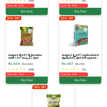
(96)
(8)
save Rs. 558
save Rs. 693
Buy Now
Buy Now
57% Off
53% Off
ಕಾತ್ಯಾಯನಿ ಟೈಸನ್ | ಟ್ರೈಕೋಡರ್ಮಾ
ಕಾತ್ಯಾಯನಿ ಸ್ಟ್ರೈಕರ್ | ಸ್ಯೂಡೋಮೊನಾಸ್
ವಿರಿಡ್ 1.5% ಡಬ್ಲ್ಯೂಪಿ | ಜೈವಿಕ
ಫ್ಲೋರೊಸೆನ್ಸ್ | ಜೈವಿಕ ಶಿಲೀಂಧ್ರನಾಶಕ
ಶಿಲೀಂಧ್ರನಾಶಕ ಪುಡಿ
ಪುಡಿ
Rs.520
Rs.357
Rs.1,220
Rs.776
(86)
(5)
save Rs. 700
save Rs. 419
Buy Now
Buy Now
15% Off