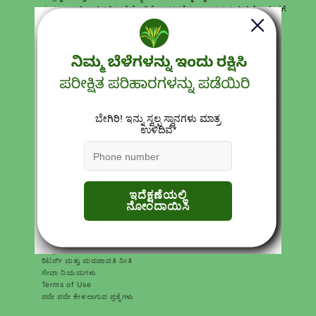
ಸಂಪೂರ್ಣವಾಗಿ ಉಚಿತ ವಿತರಣೆಯೊಂದಿಗೆ ಭಾರತದಲ್ಲಿನ ಎಲ್ಲಾ ಪ್ರಮುಖ ಪಿನ್ ಕೋಡ್‌ಗಳಿಗೆ
ಉತ್ಪನ್ನಗಳನ್ನು ತಲುಪಿಸುತ್ತೇವೆ. ನಿಮಗೆ ಉತ್ತಮ ಪರಿಹಾರಗಳನ್ನು ನೀಡಲು ನಮ್ಮ ತಜ್ಞ ಕೃಷಿ
ಸಲಹೆಗಾರರು ಯಾವಾಗಲೂ ಇರುತ್ತಾರೆ.
Download Katyayani krishi Direct App
ತ್ವರಿತ ಲಿಂಕ್‌ಗಳು
ಹುಡುಕಿ
ವೃತ್ತಿಗಳು
ಸಂಪರ್ಕಿಸಿ
ಉತ್ಪನ್ನಗಳು
ನಮ್ಮ ಬಗ್ಗೆ
ಗೌಪ್ಯತೆ ನೀತಿಗಳು
ರಿಟರ್ನ್ ಮತ್ತು ಮರುಪಾವತಿ ನೀತಿ
ಸೇವಾ ನಿಯಮಗಳು
Terms of Use
ಪದೇ ಪದೇ ಕೇಳಲಾಗುವ ಪ್ರಶ್ನೆಗಳು