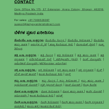
CONTACT
Corp Office Mx 175, E7 Extension, Arera Colony, Bhopal- 462016,
Madhya Pradesh India
For sales:
+91 7000528397
support@katyayanikrishidirect.com
ಬೆಳೆಗಳ ಪ್ರಕಾರ ಖರೀದಿಸಲು
ಟೊಮೇಟೊ ಎಲ್ಲಾ ಉತ್ಪನ್ನಗಳು
:
ಟೊಮೆಟೊ ಗೊಬ್ಬರ
|
ಟೊಮೆಟೊ ಕೀಟನಾಶಕ
|
ಟೊಮೆಟೊ
ಹುಬ್ಬು ನಾಶಕ
|
ಆರಂಭಿಕ ಬ್ಲೈಟ್
|
ಹಣ್ಣು ಕೊರೆಯುವ ಕೀಟ
|
ಮೊಸಾಯಿಕ್ ವೈರಸ್
|
ಸೂಕ್ಷ್ಮ
ಶಿಲೀಂಧ್ರ
ಹತ್ತಿ ಎಲ್ಲಾ ಉತ್ಪನ್ನಗಳು
:
ಹತ್ತಿ ಗೊಬ್ಬರ
|
ಹತ್ತಿ ಕೀಟನಾಶಕ
|
ಹತ್ತಿ ಹುಬ್ಬು ನಾಶಕ
|
ಹತ್ತಿ
ಸಸ್ಯನಾಶಕ
|
ವರ್ಟಿಸಿಲಿಯಮ್ ವಿಲ್ಟ್
|
ಕಟ್‌ವೋರ್ಮ್ (ಕೀಟ)
|
ಪಿಂಕ್ ಬೋಲ್ವರ್ಮ್
|
ಅಮೇರಿಕನ್ ಬೋಲ್ವರ್ಮ್ (ಹೆಲಿಕೋವರ್ಪಾ ಆರ್ಮಿಗೆರಾ)
ಅಕ್ಕಿ ಎಲ್ಲಾ ಉತ್ಪನ್ನಗಳು
:
ಅಕ್ಕಿ ಕೀಟನಾಶಕ
|
ಅಕ್ಕಿ ಹುಬ್ಬು ನಾಶಕ
|
ಅಕ್ಕಿ ಸಸ್ಯನಾಶಕ
|
ಥ್ರೈಪ್ಸ್
|
ಬ್ರೌನ್ ಪ್ಲಾಂಟ್ ಹಾಪರ್
|
ಕಾಂಡ ಕೊರೆಯುವ ಕೀಟ
|
ಬ್ಲಾಸ್ಟ್
ಕಬ್ಬು ಎಲ್ಲಾ ಉತ್ಪನ್ನಗಳು
:
ಕಬ್ಬು ಗೊಬ್ಬರ
|
ಕಬ್ಬು ಕೀಟನಾಶಕ
|
ಕಬ್ಬು ಹುಬ್ಬು ನಾಶಕ
|
ಇಂಟರ್ನೋಡ್ ಬೋರರ್
|
ಸ್ಮಟ್ (ಫಂಗಲ್ ರೋಗ)
|
ಟಾಪ್ ಬೋರರ್
|
ಕೆಂಪು ಕೊಳೆತ
ಜೋಳ ಎಲ್ಲಾ ಉತ್ಪನ್ನಗಳು
:
ಜೋಳ ಕೀಟನಾಶಕ
|
ಜೋಳ ಹುಬ್ಬು ನಾಶಕ
|
ಕಾರ್ನ್ ಬೋರರ್
|
ಆರ್ಮಿವರ್ಮ್
|
ಕಾಂಡ ಕೊರೆಯುವ ಕೀಟ
|
ಆಫಿಡ್ಸ್
ಗೋಧಿ ಎಲ್ಲಾ ಉತ್ಪನ್ನಗಳು
:
ಗೋಧಿ ಕೀಟನಾಶಕ
|
ಗೋಧಿ ಹುಬ್ಬು ನಾಶಕ
|
ಗೋಧಿ ಸಸ್ಯನಾಶಕ
|
ಮದ್ದುಕೀಟ
|
ತುಂಬು ಹಳ್ಳೆ (ಕಾಂಡದ ಕೊಳೆ ಕೀಟ)