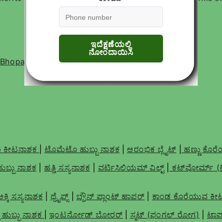
, Bhopal- 462016, Madhya Pradesh India
 ಕೀಟನಾಶಕ
|
ಟೊಮೆಟೊ ಹುಬ್ಬು ನಾಶಕ
|
ಆರಂಭಿಕ ಬ್ಲೈಟ್
|
ಹಣ್ಣು ಕೊರ
 ಹುಬ್ಬು ನಾಶಕ
|
ಹತ್ತಿ ಸಸ್ಯನಾಶಕ
|
ವರ್ಟಿಸಿಲಿಯಮ್ ವಿಲ್ಟ್
|
ಕಟ್‌ವೋರ್ಮ್ (
ಅಕ್ಕಿ ಸಸ್ಯನಾಶಕ
|
ಥ್ರೈಪ್ಸ್
|
ಬ್ರೌನ್ ಪ್ಲಾಂಟ್ ಹಾಪರ್
|
ಕಾಂಡ ಕೊರೆಯುವ ಕೀ
ು ಹುಬ್ಬು ನಾಶಕ
|
ಇಂಟರ್ನೋಡ್ ಬೋರರ್
|
ಸ್ಮಟ್ (ಫಂಗಲ್ ರೋಗ)
|
ಟಾಪ