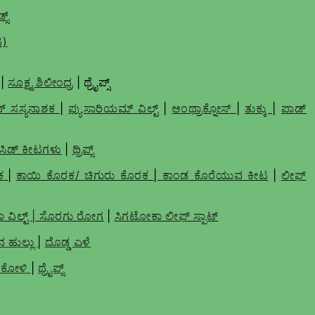
್ಸ್
ಟ)
|
ಸೂಕ್ಷ್ಮ ಶಿಲೀಂಧ್ರ
| ಥ್ರೈಪ್ಸ್
 ಸಸ್ಯನಾಶಕ
|
ಫ್ಯುಸಾರಿಯಮ್ ವಿಲ್ಟ್
|
ಆಂಥ್ರಾಕ್ನೋಸ್
|
ತುಕ್ಕು
|
ಪಾಡ್
ಸಿಡ್ ಕೀಟಗಳು
|
ಥ್ರಿಪ್ಸ್
ಶಕ
|
ಕಾಯಿ ಕೊರಕ/ ಚಿಗುರು ಕೊರಕ
|
ಕಾಂಡ ಕೊರೆಯುವ ಕೀಟ
|
ಲೀಫ್
ಯಾ ವಿಲ್ಟ್ | ಸೊರಗು ರೋಗ
|
ಸಿಗಟೋಕಾ ಲೀಫ್ ಸ್ಪಾಟ್
 ಹುಲ್ಲು
|
ದೊಡ್ಡ ಎಳೆ
ಬಕೋಳಿ
|
ಥ್ರೈಪ್ಸ್