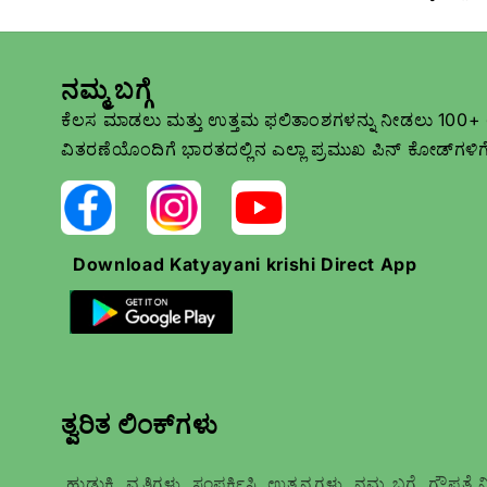
ನಮ್ಮ ಬಗ್ಗೆ
ಕೆಲಸ ಮಾಡಲು ಮತ್ತು ಉತ್ತಮ ಫಲಿತಾಂಶಗಳನ್ನು ನೀಡಲು 100+ ಉತ್ಪ
ವಿತರಣೆಯೊಂದಿಗೆ ಭಾರತದಲ್ಲಿನ ಎಲ್ಲಾ ಪ್ರಮುಖ ಪಿನ್ ಕೋಡ್‌ಗಳಿಗೆ
Download Katyayani krishi Direct App
ತ್ವರಿತ ಲಿಂಕ್‌ಗಳು
ಹುಡುಕಿ
ವೃತ್ತಿಗಳು
ಸಂಪರ್ಕಿಸಿ
ಉತ್ಪನ್ನಗಳು
ನಮ್ಮ ಬಗ್ಗೆ
ಗೌಪ್ಯತೆ 