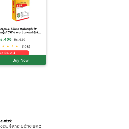
ಾತ್ಯಾಯನಿ ಕೆಟಿಎಂ ಥಿಯೋಫನೇಟ್
ೀಥೈಲ್ 70% wp | ರಾಸಾಯನಿಕ
ಿಲೀಂಧ್ರನಾಶಕ
s.406
Rs.620
(198)
ve Rs. 214
Buy Now
ಾಯಬಹುದು.
ಕುಂದು, ಕೆಳಗಿನ ಎಲೆಗಳ ಹಳದಿ