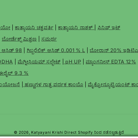
ತಿಯೋ
|
ಕಾತ್ಯಾಯನಿ ಚಕ್ರವರ್ತಿ
|
ಕಾತ್ಯಾಯನಿ ನಾಶಕ್
|
ಫಿನಿಷ್ ಇಟ್
|
ಬೋರ್ಡೆಕ್ಸ್ ಮಿಶ್ರಣ
|
ಸಮರ್ಥ
ಕ್ ಆಸಿಡ್ 98
|
ಗಿಬ್ಬರೆಲಿಕ್ ಆಸಿಡ್ 0.001 % L
|
ಬೋರಾನ್ 20% ಇಡಿಟಿ
EDDHA
|
ಮೆಗ್ನೀಸಿಯಮ್ ಸಲ್ಫೇಟ್
|
pH UP
|
ಮ್ಯಾಂಗನೀಸ್ EDTA 12%
ಿ-ಈಥೈಲ್ 9.3 %
ಕ ಸಂಯೋಜನೆ
|
ಹಣ್ಣುಗಳ ಗಾತ್ರ ವರ್ಧಕ ಕಾಂಬೊ
|
ಮೈಕ್ರೋನ್ಯೂಟ್ರಿಯಂಟ್ ಕಾ
© 2026,
Katyayani Krishi Direct
Shopify ನಿಂದ ನಡೆಸಲ್ಪಡುತ್ತಿದೆ