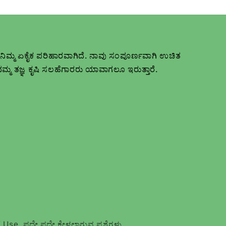
ು ನಿಮ್ಮ ಏಕೈಕ ಪರಿಹಾರವಾಗಿದೆ. ನಾವು ಸಂಪೂರ್ಣವಾಗಿ ಉಚಿತ
ನಮ್ಮ ತಜ್ಞ ಕೃಷಿ ಸಲಹೆಗಾರರು ಯಾವಾಗಲೂ ಇರುತ್ತಾರೆ.
f Use
ಪದೇ ಪದೇ ಕೇಳಲಾಗುವ ಪ್ರಶ್ನೆಗಳು