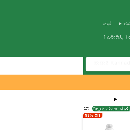
ಮನೆ
ರಸ
1 ಖರೀದಿಸಿ, 1
ಹುಡುಕಿ Kanna
ಫಿಲ್ಟರ್ ಮಾಡಿ ಮತ್ತ
53% Off