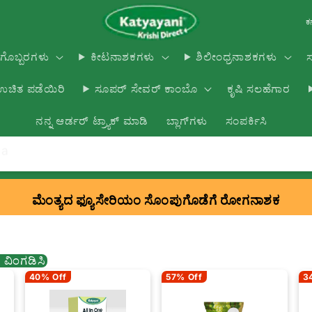
ಕ
ಗೊಬ್ಬರಗಳು
ಕೀಟನಾಶಕಗಳು
ಶಿಲೀಂಧ್ರನಾಶಕಗಳು
 ಉಚಿತ ಪಡೆಯಿರಿ
ಕೃಷಿ ಸಲಹೆಗಾರ
ಸೂಪರ್ ಸೇವರ್ ಕಾಂಬೊ
ನನ್ನ ಆರ್ಡರ್ ಟ್ರ್ಯಾಕ್ ಮಾಡಿ
ಬ್ಲಾಗ್‌ಗಳು
ಸಂಪರ್ಕಿಸಿ
da
ಮೆಂತ್ಯದ ಫ್ಯೂಸೇರಿಯಂ ಸೊಂಪುಗೊಡೆಗೆ ರೋಗನಾಶಕ
ು ವಿಂಗಡಿಸಿ
40% Off
57% Off
3