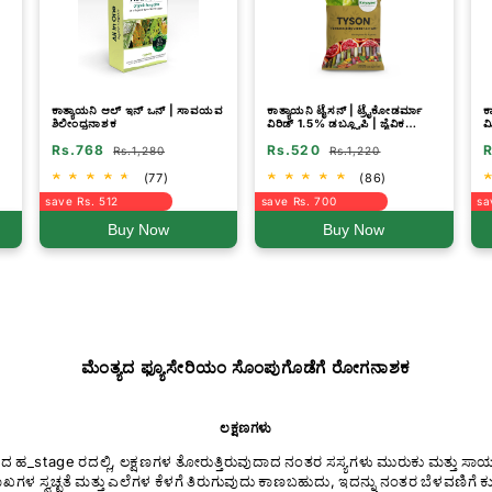
ಕಾತ್ಯಾಯನಿ ಆಲ್ ಇನ್ ಒನ್ | ಸಾವಯವ
ಕಾತ್ಯಾಯನಿ ಟೈಸನ್ | ಟ್ರೈಕೋಡರ್ಮಾ
ಕ
ಶಿಲೀಂಧ್ರನಾಶಕ
ವಿರಿಡ್ 1.5% ಡಬ್ಲ್ಯೂಪಿ | ಜೈವಿಕ
ಮ
ಶಿಲೀಂಧ್ರನಾಶಕ ಪುಡಿ
ಶ
Rs.768
Rs.520
R
Rs.1,280
Rs.1,220
(77)
(86)
save Rs. 512
save Rs. 700
sa
Buy Now
Buy Now
ಮೆಂತ್ಯದ ಫ್ಯೂಸೇರಿಯಂ ಸೊಂಪುಗೊಡೆಗೆ ರೋಗನಾಶಕ
ಲಕ್ಷಣಗಳು
ದ ಹ_stage ರದಲ್ಲಿ, ಲಕ್ಷಣಗಳ ತೋರುತ್ತಿರುವುದಾದ ನಂತರ ಸಸ್ಯಗಳು ಮುರುಕು ಮತ್ತು ಸ
ಾಖಗಳ ಸ್ವಚ್ಛತೆ ಮತ್ತು ಎಲೆಗಳ ಕೆಳಗೆ ತಿರುಗುವುದು ಕಾಣಬಹುದು, ಇದನ್ನು ನಂತರ ಬೆಳವಣಿಗೆ 