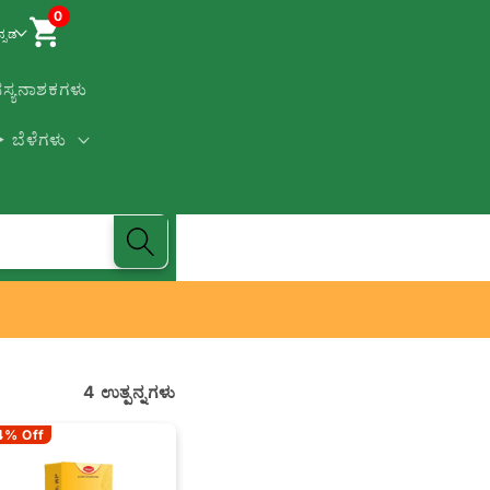
0
ನ್ನಡ
ಸಸ್ಯನಾಶಕಗಳು
ಬೆಳೆಗಳು
4 ಉತ್ಪನ್ನಗಳು
4% Off