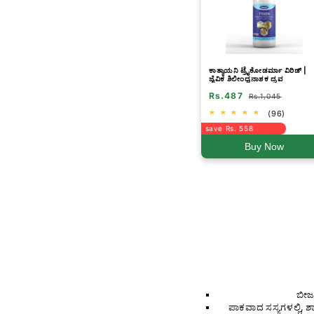
ಕಾತ್ಯಾಯನಿ ಟ್ರೈಕೋಡರ್ಮಾ ವಿರಿಡ್ |
ಜೈವಿಕ ಶಿಲೀಂಧ್ರನಾಶಕ ದ್ರವ
Rs.487
Rs.1,045
(96)
save Rs. 558
Buy Now
ಬೀಜ
ಪಾಕವಾದ ಸಸ್ಯಗಳಲ್ಲಿ, ಶ