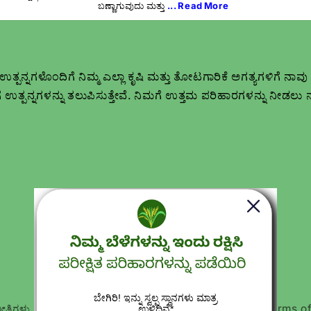
ಬಣ್ಣಾಗುವುದು ಮತ್ತು
... Read More
ನ್ನಗಳೊಂದಿಗೆ ನಿಮ್ಮ ಎಲ್ಲಾ ಕೃಷಿ ಮತ್ತು ತೋಟಗಾರಿಕೆ ಅಗತ್ಯಗಳಿಗೆ ನಾವ
 ಉತ್ಪನ್ನಗಳನ್ನು ತಲುಪಿಸುತ್ತೇವೆ. ನಿಮಗೆ ಉತ್ತಮ ಪರಿಹಾರಗಳನ್ನು ನೀಡಲು 
ನೀತಿಗಳು
ರಿಟರ್ನ್ ಮತ್ತು ಮರುಪಾವತಿ ನೀತಿ
ಸೇವಾ ನಿಯಮಗಳು
Terms o