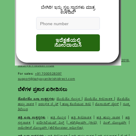
ಸಂಪರ್ಕಿಸಿ
ಉತ್ಪನ್ನಗಳು
ನಮ್ಮ ಬಗ್ಗೆ
ಗೌಪ್ಯತೆ ನೀತಿಗಳು
ರಿಟರ್ನ್ ಮತ್ತು ಮರುಪಾವತಿ ನೀತಿ
ಸೇವಾ ನಿಯಮಗಳು
Terms of Use
ಪದೇ ಪದೇ ಕೇಳಲಾಗುವ ಪ್ರಶ್ನೆಗಳು
CONTACT
Corp Office Mx 175, E7 Extension, Arera Colony, Bhopal- 462016,
Madhya Pradesh India
For sales:
+91 7000528397
support@katyayanikrishidirect.com
ಬೆಳೆಗಳ ಪ್ರಕಾರ ಖರೀದಿಸಲು
ಟೊಮೇಟೊ ಎಲ್ಲಾ ಉತ್ಪನ್ನಗಳು
:
ಟೊಮೆಟೊ ಗೊಬ್ಬರ
|
ಟೊಮೆಟೊ ಕೀಟನಾಶಕ
|
ಟೊಮೆಟೊ
ಹುಬ್ಬು ನಾಶಕ
|
ಆರಂಭಿಕ ಬ್ಲೈಟ್
|
ಹಣ್ಣು ಕೊರೆಯುವ ಕೀಟ
|
ಮೊಸಾಯಿಕ್ ವೈರಸ್
|
ಸೂಕ್ಷ್ಮ
ಶಿಲೀಂಧ್ರ
ಹತ್ತಿ ಎಲ್ಲಾ ಉತ್ಪನ್ನಗಳು
:
ಹತ್ತಿ ಗೊಬ್ಬರ
|
ಹತ್ತಿ ಕೀಟನಾಶಕ
|
ಹತ್ತಿ ಹುಬ್ಬು ನಾಶಕ
|
ಹತ್ತಿ
ಸಸ್ಯನಾಶಕ
|
ವರ್ಟಿಸಿಲಿಯಮ್ ವಿಲ್ಟ್
|
ಕಟ್‌ವೋರ್ಮ್ (ಕೀಟ)
|
ಪಿಂಕ್ ಬೋಲ್ವರ್ಮ್
|
ಅಮೇರಿಕನ್ ಬೋಲ್ವರ್ಮ್ (ಹೆಲಿಕೋವರ್ಪಾ ಆರ್ಮಿಗೆರಾ)
ಅಕ್ಕಿ ಎಲ್ಲಾ ಉತ್ಪನ್ನಗಳು
:
ಅಕ್ಕಿ ಕೀಟನಾಶಕ
|
ಅಕ್ಕಿ ಹುಬ್ಬು ನಾಶಕ
|
ಅಕ್ಕಿ ಸಸ್ಯನಾಶಕ
|
ಥ್ರೈಪ್ಸ್
|