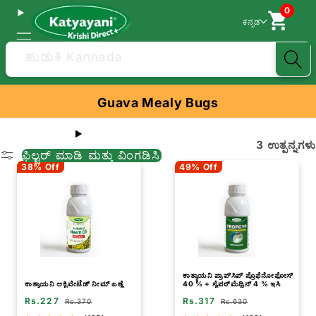
0
ಕನ್ನಡ
ಹುಡುಕಿ Kannada
Guava Mealy Bugs
3 ಉತ್ಪನ್ನಗಳು
ಫಿಲ್ಟರ್ ಮಾಡಿ ಮತ್ತು ವಿಂಗಡಿಸಿ
38% Off
49% Off
ಕಾತ್ಯಾಯನಿ ಪ್ರಾಪ್‌ಸಿಪ್ ಪ್ರೊಫೆನೋಫೋಸ್
ಕಾತ್ಯಾಯನಿ ಆಕ್ಟಿವೇಟೆಡ್ ನೀಮ್ ಎಣ್ಣೆ
40 % + ಸೈಪರ್‌ಮೆಥ್ರಿನ್ 4 % ಇಸಿ
Rs.227
Rs.317
Rs.370
Rs.630