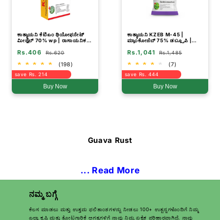
ಕಾತ್ಯಾಯನಿ ಕೆಟಿಎಂ ಥಿಯೋಫನೇಟ್
ಕಾತ್ಯಾಯನಿ KZEB M-45 |
ಮೀಥೈಲ್ 70% wp | ರಾಸಾಯನಿಕ
ಮ್ಯಾಂಕೋಜೆಬ್ 75% ಡಬ್ಲ್ಯೂಪಿ |
ಶಿಲೀಂಧ್ರನಾಶಕ
ರಾಸಾಯನಿಕ ಶಿಲೀಂಧ್ರನಾಶಕ
Rs.406
Rs.1,041
Rs.620
Rs.1,485
(198)
(7)
save Rs. 214
save Rs. 444
Buy Now
Buy Now
Guava Rust
... Read More
ನಮ್ಮ ಬಗ್ಗೆ
ಕೆಲಸ ಮಾಡಲು ಮತ್ತು ಉತ್ತಮ ಫಲಿತಾಂಶಗಳನ್ನು ನೀಡಲು 100+ ಉತ್ಪನ್ನಗಳೊಂದಿಗೆ ನಿಮ್ಮ
ಎಲ್ಲಾ ಕೃಷಿ ಮತ್ತು ತೋಟಗಾರಿಕೆ ಅಗತ್ಯಗಳಿಗೆ ನಾವು ನಿಮ್ಮ ಏಕೈಕ ಪರಿಹಾರವಾಗಿದೆ. ನಾವು