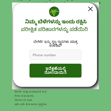
ಸಂಪೂರ್ಣವಾಗಿ ಉಚಿತ ವಿತರಣೆಯೊಂದಿಗೆ ಭಾರತದಲ್ಲಿನ ಎಲ್ಲಾ ಪ್ರಮುಖ ಪಿನ್ ಕೋಡ್‌ಗಳಿಗೆ
ಉತ್ಪನ್ನಗಳನ್ನು ತಲುಪಿಸುತ್ತೇವೆ. ನಿಮಗೆ ಉತ್ತಮ ಪರಿಹಾರಗಳನ್ನು ನೀಡಲು ನಮ್ಮ ತಜ್ಞ ಕೃಷಿ
ಸಲಹೆಗಾರರು ಯಾವಾಗಲೂ ಇರುತ್ತಾರೆ.
Download Katyayani krishi Direct App
ತ್ವರಿತ ಲಿಂಕ್‌ಗಳು
ಹುಡುಕಿ
ವೃತ್ತಿಗಳು
ಸಂಪರ್ಕಿಸಿ
ಉತ್ಪನ್ನಗಳು
ನಮ್ಮ ಬಗ್ಗೆ
ಗೌಪ್ಯತೆ ನೀತಿಗಳು
ರಿಟರ್ನ್ ಮತ್ತು ಮರುಪಾವತಿ ನೀತಿ
ಸೇವಾ ನಿಯಮಗಳು
Terms of Use
ಪದೇ ಪದೇ ಕೇಳಲಾಗುವ ಪ್ರಶ್ನೆಗಳು