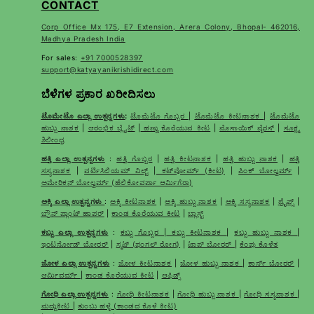
CONTACT
Corp Office Mx 175, E7 Extension, Arera Colony, Bhopal- 462016,
Madhya Pradesh India
For sales:
+91 7000528397
support@katyayanikrishidirect.com
ಬೆಳೆಗಳ ಪ್ರಕಾರ ಖರೀದಿಸಲು
ಟೊಮೇಟೊ ಎಲ್ಲಾ ಉತ್ಪನ್ನಗಳು
:
ಟೊಮೆಟೊ ಗೊಬ್ಬರ
|
ಟೊಮೆಟೊ ಕೀಟನಾಶಕ
|
ಟೊಮೆಟೊ
ಹುಬ್ಬು ನಾಶಕ
|
ಆರಂಭಿಕ ಬ್ಲೈಟ್
|
ಹಣ್ಣು ಕೊರೆಯುವ ಕೀಟ
|
ಮೊಸಾಯಿಕ್ ವೈರಸ್
|
ಸೂಕ್ಷ್ಮ
ಶಿಲೀಂಧ್ರ
ಹತ್ತಿ ಎಲ್ಲಾ ಉತ್ಪನ್ನಗಳು
:
ಹತ್ತಿ ಗೊಬ್ಬರ
|
ಹತ್ತಿ ಕೀಟನಾಶಕ
|
ಹತ್ತಿ ಹುಬ್ಬು ನಾಶಕ
|
ಹತ್ತಿ
ಸಸ್ಯನಾಶಕ
|
ವರ್ಟಿಸಿಲಿಯಮ್ ವಿಲ್ಟ್
|
ಕಟ್‌ವೋರ್ಮ್ (ಕೀಟ)
|
ಪಿಂಕ್ ಬೋಲ್ವರ್ಮ್
|
ಅಮೇರಿಕನ್ ಬೋಲ್ವರ್ಮ್ (ಹೆಲಿಕೋವರ್ಪಾ ಆರ್ಮಿಗೆರಾ)
ಅಕ್ಕಿ ಎಲ್ಲಾ ಉತ್ಪನ್ನಗಳು
:
ಅಕ್ಕಿ ಕೀಟನಾಶಕ
|
ಅಕ್ಕಿ ಹುಬ್ಬು ನಾಶಕ
|
ಅಕ್ಕಿ ಸಸ್ಯನಾಶಕ
|
ಥ್ರೈಪ್ಸ್
|
ಬ್ರೌನ್ ಪ್ಲಾಂಟ್ ಹಾಪರ್
|
ಕಾಂಡ ಕೊರೆಯುವ ಕೀಟ
|
ಬ್ಲಾಸ್ಟ್
ಕಬ್ಬು ಎಲ್ಲಾ ಉತ್ಪನ್ನಗಳು
:
ಕಬ್ಬು ಗೊಬ್ಬರ
|
ಕಬ್ಬು ಕೀಟನಾಶಕ
|
ಕಬ್ಬು ಹುಬ್ಬು ನಾಶಕ
|
ಇಂಟರ್ನೋಡ್ ಬೋರರ್
|
ಸ್ಮಟ್ (ಫಂಗಲ್ ರೋಗ)
|
ಟಾಪ್ ಬೋರರ್
|
ಕೆಂಪು ಕೊಳೆತ
ಜೋಳ ಎಲ್ಲಾ ಉತ್ಪನ್ನಗಳು
:
ಜೋಳ ಕೀಟನಾಶಕ
|
ಜೋಳ ಹುಬ್ಬು ನಾಶಕ
|
ಕಾರ್ನ್ ಬೋರರ್
|
ಆರ್ಮಿವರ್ಮ್
|
ಕಾಂಡ ಕೊರೆಯುವ ಕೀಟ
|
ಆಫಿಡ್ಸ್
ಗೋಧಿ ಎಲ್ಲಾ ಉತ್ಪನ್ನಗಳು
:
ಗೋಧಿ ಕೀಟನಾಶಕ
|
ಗೋಧಿ ಹುಬ್ಬು ನಾಶಕ
|
ಗೋಧಿ ಸಸ್ಯನಾಶಕ
|
ಮದ್ದುಕೀಟ
|
ತುಂಬು ಹಳ್ಳೆ (ಕಾಂಡದ ಕೊಳೆ ಕೀಟ)