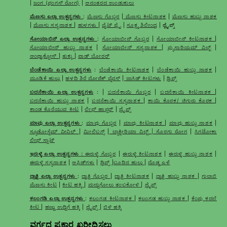
|
ಜಂಗ (ಫಂಗಸ್ ರೋಗ)
|
ಆನಂತರದ ಉಂಡುಕುಲು
ಮೆಣಸು ಎಲ್ಲಾ ಉತ್ಪನ್ನಗಳು
:
ಮೆಣಸು ಗೊಬ್ಬರ
|
ಮೆಣಸು ಕೀಟನಾಶಕ
|
ಮೆಣಸು ಹುಬ್ಬು ನಾಶಕ
|
ಮೆಣಸು ಸಸ್ಯನಾಶಕ
|
ಹುಳಗಳು
|
ವೈಟ್ ಫ್ಲೈ
|
ಸೂಕ್ಷ್ಮ ಶಿಲೀಂಧ್ರ
| ಥ್ರೈಪ್ಸ್
ಸೋಯಾಬಿನ್ ಎಲ್ಲಾ ಉತ್ಪನ್ನಗಳು
:
ಸೋಯಾಬೀನ್ ಗೊಬ್ಬರ
|
ಸೋಯಾಬೀನ್ ಕೀಟನಾಶಕ
|
ಸೋಯಾಬೀನ್ ಹುಬ್ಬು ನಾಶಕ
|
ಸೋಯಾಬೀನ್ ಸಸ್ಯನಾಶಕ
|
ಫ್ಯುಸಾರಿಯಮ್ ವಿಲ್ಟ್
|
ಆಂಥ್ರಾಕ್ನೋಸ್
|
ತುಕ್ಕು
|
ಪಾಡ್ ಬೋರರ್
ಬೆಂಡೆಕಾಯಿ ಎಲ್ಲಾ ಉತ್ಪನ್ನಗಳು
:
ಬೆಂಡೆಕಾಯಿ ಕೀಟನಾಶಕ
|
ಬೆಂಡೆಕಾಯಿ ಹುಬ್ಬು ನಾಶಕ
|
ಮೂಡಿಕೆ ಹುಲ್ಲು
|
ಹಳದಿ ಶಿರೆ ಮೋಜಿಕ್ ವೈರಸ್
|
ಜಾಸಿಡ್ ಕೀಟಗಳು
|
ಥ್ರಿಪ್ಸ್
ಬದನೆಕಾಯಿ ಎಲ್ಲಾ ಉತ್ಪನ್ನಗಳು
: |
ಬದನೆಕಾಯಿ ಗೊಬ್ಬರ
|
ಬದನೆಕಾಯಿ ಕೀಟನಾಶಕ
|
ಬದನೆಕಾಯಿ ಹುಬ್ಬು ನಾಶಕ
|
ಬದನೆಕಾಯಿ ಸಸ್ಯನಾಶಕ
|
ಕಾಯಿ ಕೊರಕ/ ಚಿಗುರು ಕೊರಕ
|
ಕಾಂಡ ಕೊರೆಯುವ ಕೀಟ
|
ಲೀಫ್ ಹಾಪ್ಪರ್
|
ಥ್ರೈಪ್ಸ್
ಮಾವು ಎಲ್ಲಾ ಉತ್ಪನ್ನಗಳು
:
ಮಾವು ಗೊಬ್ಬರ
|
ಮಾವು ಕೀಟನಾಶಕ
|
ಮಾವು ಹುಬ್ಬು ನಾಶಕ
|
ಸ್ಯೂಡೋಸ್ಟೆಮ್ ವೀವಿಲ್
|
ಮೀಲಿಬಗ್ಸ್
|
ಬ್ಯಾಕ್ಟೀರಿಯಾ ವಿಲ್ಟ್ | ಸೊರಗು ರೋಗ
|
ಸಿಗಟೋಕಾ
ಲೀಫ್ ಸ್ಪಾಟ್
ಇರುಳ್ಳಿ ಎಲ್ಲಾ ಉತ್ಪನ್ನಗಳು :
ಈರುಳ್ಳಿ ಗೊಬ್ಬರ
|
ಈರುಳ್ಳಿ ಕೀಟನಾಶಕ
|
ಈರುಳ್ಳಿ ಹುಬ್ಬು ನಾಶಕ
|
ಈರುಳ್ಳಿ ಸಸ್ಯನಾಶಕ
|
ಆಫಿಡ್‌ಗಳು
|
ಥ್ರಿಪ್ಸ್
|
ಬೂದಿನ ಹುಲ್ಲು
|
ದೊಡ್ಡ ಎಳೆ
ದ್ರಾಕ್ಷಿ ಎಲ್ಲಾ ಉತ್ಪನ್ನಗಳು
:
ದ್ರಾಕ್ಷಿ ಗೊಬ್ಬರ
|
ದ್ರಾಕ್ಷಿ ಕೀಟನಾಶಕ
|
ದ್ರಾಕ್ಷಿ ಹುಬ್ಬು ನಾಶಕ
|
ಗುಲಾಬಿ
ಮೆಣಸು ಕೀಟ
|
ಕೀಟ ಹಕ್ಕಿ
|
ಮದ್ದುಗೋಲು ತಂಬಕೋಳಿ
|
ಥ್ರೈಪ್ಸ್
ಕಲಂಗಡಿ ಎಲ್ಲಾ ಉತ್ಪನ್ನಗಳು
:
ಕಲಂಗಡ ಕೀಟನಾಶಕ
|
ಕಲಂಗಡ ಹುಬ್ಬು ನಾಶಕ
|
ಕೆಂಪು ಕದಲೆ
ಕೀಟ
|
ಹಣ್ಣು ಉದ್ದಿಗೆ ಹಕ್ಕಿ
|
ಥ್ರೈಪ್ಸ್
|
ಬಿಳಿ ಹಕ್ಕಿ
ವರ್ಗದ ಪ್ರಕಾರ ಖರೀದಿಸಲು