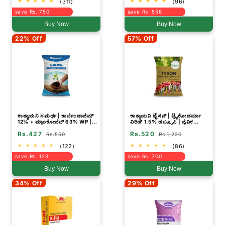
(311)
(96)
save Rs. 750
save Rs. 558
Buy Now
Buy Now
22% Off
57% Off
ಕಾತ್ಯಾಯನಿ ಸಮರ್ಥ | ಕಾರ್ಬೆಂಡಾಜಿಮ್
ಕಾತ್ಯಾಯನಿ ಟೈಸನ್ | ಟ್ರೈಕೋಡರ್ಮಾ
12% + ಮ್ಯಾಂಕೋಜೆಬ್ 63% WP |
ವಿರಿಡ್ 1.5% ಡಬ್ಲ್ಯೂಪಿ | ಜೈವಿಕ
ರಾಸಾಯನಿಕ ಶಿಲೀಂಧ್ರನಾಶಕ
ಶಿಲೀಂಧ್ರನಾಶಕ ಪುಡಿ
Rs.427
Rs.520
Rs.550
Rs.1,220
(122)
(86)
save Rs. 123
save Rs. 700
Buy Now
Buy Now
34% Off
29% Off