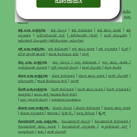
ಬೆಳೆಗಳ ಪ್ರಕಾರ ಖರೀದಿಸಲು
ಟೊಮೇಟೊ ಎಲ್ಲಾ ಉತ್ಪನ್ನಗಳು
:
ಟೊಮೆಟೊ ಗೊಬ್ಬರ
|
ಟೊಮೆಟೊ ಕೀಟನಾಶಕ
|
ಟೊಮೆಟೊ
ಹುಬ್ಬು ನಾಶಕ
|
ಆರಂಭಿಕ ಬ್ಲೈಟ್
|
ಹಣ್ಣು ಕೊರೆಯುವ ಕೀಟ
|
ಮೊಸಾಯಿಕ್ ವೈರಸ್
|
ಸೂಕ್ಷ್ಮ
ಶಿಲೀಂಧ್ರ
ಹತ್ತಿ ಎಲ್ಲಾ ಉತ್ಪನ್ನಗಳು
:
ಹತ್ತಿ ಗೊಬ್ಬರ
|
ಹತ್ತಿ ಕೀಟನಾಶಕ
|
ಹತ್ತಿ ಹುಬ್ಬು ನಾಶಕ
|
ಹತ್ತಿ
ಸಸ್ಯನಾಶಕ
|
ವರ್ಟಿಸಿಲಿಯಮ್ ವಿಲ್ಟ್
|
ಕಟ್‌ವೋರ್ಮ್ (ಕೀಟ)
|
ಪಿಂಕ್ ಬೋಲ್ವರ್ಮ್
|
ಅಮೇರಿಕನ್ ಬೋಲ್ವರ್ಮ್ (ಹೆಲಿಕೋವರ್ಪಾ ಆರ್ಮಿಗೆರಾ)
ಅಕ್ಕಿ ಎಲ್ಲಾ ಉತ್ಪನ್ನಗಳು
:
ಅಕ್ಕಿ ಕೀಟನಾಶಕ
|
ಅಕ್ಕಿ ಹುಬ್ಬು ನಾಶಕ
|
ಅಕ್ಕಿ ಸಸ್ಯನಾಶಕ
|
ಥ್ರೈಪ್ಸ್
|
ಬ್ರೌನ್ ಪ್ಲಾಂಟ್ ಹಾಪರ್
|
ಕಾಂಡ ಕೊರೆಯುವ ಕೀಟ
|
ಬ್ಲಾಸ್ಟ್
ಕಬ್ಬು ಎಲ್ಲಾ ಉತ್ಪನ್ನಗಳು
:
ಕಬ್ಬು ಗೊಬ್ಬರ
|
ಕಬ್ಬು ಕೀಟನಾಶಕ
|
ಕಬ್ಬು ಹುಬ್ಬು ನಾಶಕ
|
ಇಂಟರ್ನೋಡ್ ಬೋರರ್
|
ಸ್ಮಟ್ (ಫಂಗಲ್ ರೋಗ)
|
ಟಾಪ್ ಬೋರರ್
|
ಕೆಂಪು ಕೊಳೆತ
ಜೋಳ ಎಲ್ಲಾ ಉತ್ಪನ್ನಗಳು
:
ಜೋಳ ಕೀಟನಾಶಕ
|
ಜೋಳ ಹುಬ್ಬು ನಾಶಕ
|
ಕಾರ್ನ್ ಬೋರರ್
|
ಆರ್ಮಿವರ್ಮ್
|
ಕಾಂಡ ಕೊರೆಯುವ ಕೀಟ
|
ಆಫಿಡ್ಸ್
ಗೋಧಿ ಎಲ್ಲಾ ಉತ್ಪನ್ನಗಳು
:
ಗೋಧಿ ಕೀಟನಾಶಕ
|
ಗೋಧಿ ಹುಬ್ಬು ನಾಶಕ
|
ಗೋಧಿ ಸಸ್ಯನಾಶಕ
|
ಮದ್ದುಕೀಟ
|
ತುಂಬು ಹಳ್ಳೆ (ಕಾಂಡದ ಕೊಳೆ ಕೀಟ)
|
ಜಂಗ (ಫಂಗಸ್ ರೋಗ)
|
ಆನಂತರದ ಉಂಡುಕುಲು
ಮೆಣಸು ಎಲ್ಲಾ ಉತ್ಪನ್ನಗಳು
:
ಮೆಣಸು ಗೊಬ್ಬರ
|
ಮೆಣಸು ಕೀಟನಾಶಕ
|
ಮೆಣಸು ಹುಬ್ಬು ನಾಶಕ
|
ಮೆಣಸು ಸಸ್ಯನಾಶಕ
|
ಹುಳಗಳು
|
ವೈಟ್ ಫ್ಲೈ
|
ಸೂಕ್ಷ್ಮ ಶಿಲೀಂಧ್ರ
| ಥ್ರೈಪ್ಸ್
ಸೋಯಾಬಿನ್ ಎಲ್ಲಾ ಉತ್ಪನ್ನಗಳು
:
ಸೋಯಾಬೀನ್ ಗೊಬ್ಬರ
|
ಸೋಯಾಬೀನ್ ಕೀಟನಾಶಕ
|
ಸೋಯಾಬೀನ್ ಹುಬ್ಬು ನಾಶಕ
|
ಸೋಯಾಬೀನ್ ಸಸ್ಯನಾಶಕ
|
ಫ್ಯುಸಾರಿಯಮ್ ವಿಲ್ಟ್
|
ಆಂಥ್ರಾಕ್ನೋಸ್
|
ತುಕ್ಕು
|
ಪಾಡ್ ಬೋರರ್