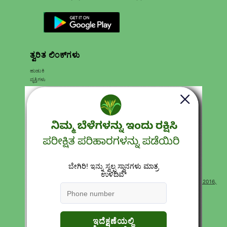
ತ್ವರಿತ ಲಿಂಕ್‌ಗಳು
ಹುಡುಕಿ
ವೃತ್ತಿಗಳು
ಸಂಪರ್ಕಿಸಿ
ಉತ್ಪನ್ನಗಳು
ನಮ್ಮ ಬಗ್ಗೆ
ಗೌಪ್ಯತೆ ನೀತಿಗಳು
ರಿಟರ್ನ್ ಮತ್ತು ಮರುಪಾವತಿ ನೀತಿ
ಸೇವಾ ನಿಯಮಗಳು
Terms of Use
ಪದೇ ಪದೇ ಕೇಳಲಾಗುವ ಪ್ರಶ್ನೆಗಳು
CONTACT
Corp Office Mx 175, E7 Extension, Arera Colony, Bhopal- 462016,
Madhya Pradesh India
For sales:
+91 7000528397
support@katyayanikrishidirect.com