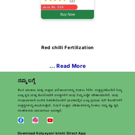
(2)
save Rs. 509
Buy Now
Red chilli Fertilization
... Read More
ನಮ್ಮ ಬಗ್ಗೆ
ಕೆಲಸ ಮಾಡಲು ಮತ್ತು ಉತ್ತಮ ಫಲಿತಾಂಶಗಳನ್ನು ನೀಡಲು 100+ ಉತ್ಪನ್ನಗಳೊಂದಿಗೆ ನಿಮ್ಮ
ಎಲ್ಲಾ ಕೃಷಿ ಮತ್ತು ತೋಟಗಾರಿಕೆ ಅಗತ್ಯಗಳಿಗೆ ನಾವು ನಿಮ್ಮ ಏಕೈಕ ಪರಿಹಾರವಾಗಿದೆ. ನಾವು
ಸಂಪೂರ್ಣವಾಗಿ ಉಚಿತ ವಿತರಣೆಯೊಂದಿಗೆ ಭಾರತದಲ್ಲಿನ ಎಲ್ಲಾ ಪ್ರಮುಖ ಪಿನ್ ಕೋಡ್‌ಗಳಿಗೆ
ಉತ್ಪನ್ನಗಳನ್ನು ತಲುಪಿಸುತ್ತೇವೆ. ನಿಮಗೆ ಉತ್ತಮ ಪರಿಹಾರಗಳನ್ನು ನೀಡಲು ನಮ್ಮ ತಜ್ಞ ಕೃಷಿ
ಸಲಹೆಗಾರರು ಯಾವಾಗಲೂ ಇರುತ್ತಾರೆ.
Download Katyayani krishi Direct App