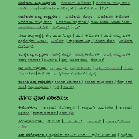
ಬೆಂಡೆಕಾಯಿ ಎಲ್ಲಾ ಉತ್ಪನ್ನಗಳು
:
ಬೆಂಡೆಕಾಯಿ ಕೀಟನಾಶಕ
|
ಬೆಂಡೆಕಾಯಿ ಹುಬ್ಬು ನಾಶಕ
|
ಮೂಡಿಕೆ ಹುಲ್ಲು
|
ಹಳದಿ ಶಿರೆ ಮೋಜಿಕ್ ವೈರಸ್
|
ಜಾಸಿಡ್ ಕೀಟಗಳು
|
ಥ್ರಿಪ್ಸ್
ಬದನೆಕಾಯಿ ಎಲ್ಲಾ ಉತ್ಪನ್ನಗಳು
: |
ಬದನೆಕಾಯಿ ಗೊಬ್ಬರ
|
ಬದನೆಕಾಯಿ ಕೀಟನಾಶಕ
|
ಬದನೆಕಾಯಿ ಹುಬ್ಬು ನಾಶಕ
|
ಬದನೆಕಾಯಿ ಸಸ್ಯನಾಶಕ
|
ಕಾಯಿ ಕೊರಕ/ ಚಿಗುರು ಕೊರಕ
|
ಕಾಂಡ ಕೊರೆಯುವ ಕೀಟ
|
ಲೀಫ್ ಹಾಪ್ಪರ್
|
ಥ್ರೈಪ್ಸ್
ಮಾವು ಎಲ್ಲಾ ಉತ್ಪನ್ನಗಳು
:
ಮಾವು ಗೊಬ್ಬರ
|
ಮಾವು ಕೀಟನಾಶಕ
|
ಮಾವು ಹುಬ್ಬು ನಾಶಕ
|
ಸ್ಯೂಡೋಸ್ಟೆಮ್ ವೀವಿಲ್
|
ಮೀಲಿಬಗ್ಸ್
|
ಬ್ಯಾಕ್ಟೀರಿಯಾ ವಿಲ್ಟ್ | ಸೊರಗು ರೋಗ
|
ಸಿಗಟೋಕಾ
ಲೀಫ್ ಸ್ಪಾಟ್
ಇರುಳ್ಳಿ ಎಲ್ಲಾ ಉತ್ಪನ್ನಗಳು :
ಈರುಳ್ಳಿ ಗೊಬ್ಬರ
|
ಈರುಳ್ಳಿ ಕೀಟನಾಶಕ
|
ಈರುಳ್ಳಿ ಹುಬ್ಬು ನಾಶಕ
|
ಈರುಳ್ಳಿ ಸಸ್ಯನಾಶಕ
|
ಆಫಿಡ್‌ಗಳು
|
ಥ್ರಿಪ್ಸ್
|
ಬೂದಿನ ಹುಲ್ಲು
|
ದೊಡ್ಡ ಎಳೆ
ದ್ರಾಕ್ಷಿ ಎಲ್ಲಾ ಉತ್ಪನ್ನಗಳು
:
ದ್ರಾಕ್ಷಿ ಗೊಬ್ಬರ
|
ದ್ರಾಕ್ಷಿ ಕೀಟನಾಶಕ
|
ದ್ರಾಕ್ಷಿ ಹುಬ್ಬು ನಾಶಕ
|
ಗುಲಾಬಿ
ಮೆಣಸು ಕೀಟ
|
ಕೀಟ ಹಕ್ಕಿ
|
ಮದ್ದುಗೋಲು ತಂಬಕೋಳಿ
|
ಥ್ರೈಪ್ಸ್
ಕಲಂಗಡಿ ಎಲ್ಲಾ ಉತ್ಪನ್ನಗಳು
:
ಕಲಂಗಡ ಕೀಟನಾಶಕ
|
ಕಲಂಗಡ ಹುಬ್ಬು ನಾಶಕ
|
ಕೆಂಪು ಕದಲೆ
ಕೀಟ
|
ಹಣ್ಣು ಉದ್ದಿಗೆ ಹಕ್ಕಿ
|
ಥ್ರೈಪ್ಸ್
|
ಬಿಳಿ ಹಕ್ಕಿ
ವರ್ಗದ ಪ್ರಕಾರ ಖರೀದಿಸಲು
ಕೀಟನಾಶಕಗಳು
:
ಕಾತ್ಯಾಯನಿ ಥಿಯೋಕ್ಸಾಮ್
|
ಕಾತ್ಯಾಯನಿ ಇಮಾತಿಯೋ
|
ಕಾತ್ಯಾಯನಿ
ಚಕ್ರವರ್ತಿ
|
ಕಾತ್ಯಾಯನಿ ನಾಶಕ್
|
ಫಿನಿಷ್ ಇಟ್
ಶಿಲೀಂಧ್ರನಾಶಕಗಳು
:
COC 50
|
ಅಜೋಜೋಲ್
|
ಕಾಂಕೋರ್
|
ಬೋರ್ಡೆಕ್ಸ್ ಮಿಶ್ರಣ
|
ಸಮರ್ಥ
ಎಲ್ಲಾ ರಸಗೊಬ್ಬರಗಳು
:
ಆಕ್ಟಿವೇಟೆಡ್ ಹ್ಯೂಮಿಕ್ ಆಸಿಡ್ + ಫುಲ್ವಿಕ್ ಆಸಿಡ್ 98
|
ಗಿಬ್ಬರೆಲಿಕ್