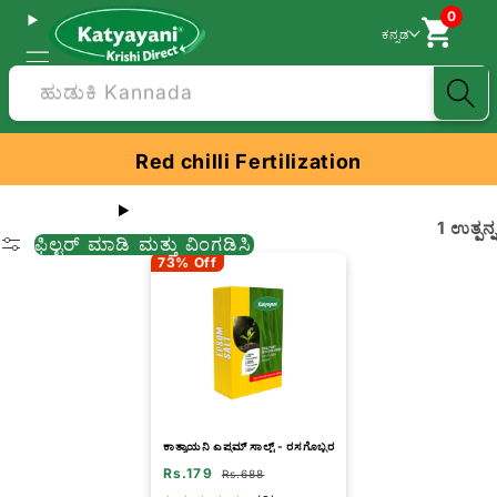
0
ಕನ್ನಡ
ಹುಡುಕಿ Kannada
Red chilli Fertilization
1 ಉತ್ಪನ್ನ
ಫಿಲ್ಟರ್ ಮಾಡಿ ಮತ್ತು ವಿಂಗಡಿಸಿ
73% Off
ಕಾತ್ಯಾಯನಿ ಎಪ್ಸಮ್ ಸಾಲ್ಟ್ - ರಸಗೊಬ್ಬರ
Rs.179
Rs.688