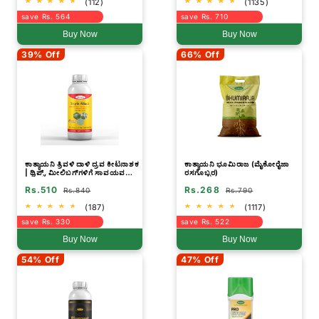
(112)
(1135)
save Rs. 564
save Rs. 710
Buy Now
Buy Now
39% Off
66% Off
ಕಾತ್ಯಾಯನಿ ತ್ರಿವಳಿ ದಾಳಿ ದ್ರವ ಕೀಟನಾಶಕ
ಕಾತ್ಯಾಯನಿ ಭೂಮಿರಾಜ (ಮೈಕೋರೈಜಾ
| ಥ್ರಿಪ್ಸ್, ಮೀಲಿಬಗ್‌ಗಳಿಗೆ ಸಾವಯವ
ರಸಗೊಬ್ಬರ)
ಸಿಂಪಡಣೆ
Rs.510
Rs.268
Rs.840
Rs.790
(187)
(1117)
save Rs. 330
save Rs. 522
Buy Now
Buy Now
54% Off
47% Off