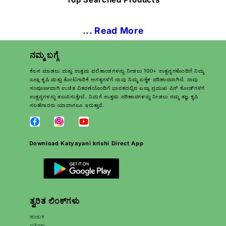
... Read More
ನಮ್ಮ ಬಗ್ಗೆ
ಕೆಲಸ ಮಾಡಲು ಮತ್ತು ಉತ್ತಮ ಫಲಿತಾಂಶಗಳನ್ನು ನೀಡಲು 100+ ಉತ್ಪನ್ನಗಳೊಂದಿಗೆ ನಿಮ್ಮ
ಎಲ್ಲಾ ಕೃಷಿ ಮತ್ತು ತೋಟಗಾರಿಕೆ ಅಗತ್ಯಗಳಿಗೆ ನಾವು ನಿಮ್ಮ ಏಕೈಕ ಪರಿಹಾರವಾಗಿದೆ. ನಾವು
ಸಂಪೂರ್ಣವಾಗಿ ಉಚಿತ ವಿತರಣೆಯೊಂದಿಗೆ ಭಾರತದಲ್ಲಿನ ಎಲ್ಲಾ ಪ್ರಮುಖ ಪಿನ್ ಕೋಡ್‌ಗಳಿಗೆ
ಉತ್ಪನ್ನಗಳನ್ನು ತಲುಪಿಸುತ್ತೇವೆ. ನಿಮಗೆ ಉತ್ತಮ ಪರಿಹಾರಗಳನ್ನು ನೀಡಲು ನಮ್ಮ ತಜ್ಞ ಕೃಷಿ
ಸಲಹೆಗಾರರು ಯಾವಾಗಲೂ ಇರುತ್ತಾರೆ.
Download Katyayani krishi Direct App
ತ್ವರಿತ ಲಿಂಕ್‌ಗಳು
ಹುಡುಕಿ
ವೃತ್ತಿಗಳು