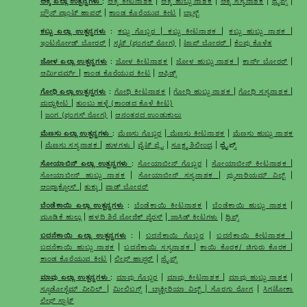
ಅಕ್ಕಿ ಎಲ್ಲಾ ಉತ್ಪನ್ನಗಳು
:
ಅಕ್ಕಿ ಕೀಟನಾಶಕ
|
ಅಕ್ಕಿ ಹುಬ್ಬು ನಾಶಕ
|
ಅಕ್ಕಿ ಸಸ್ಯನಾಶಕ
|
ಥ್ರೈಪ್ಸ್
|
ಬ್ರೌನ್ ಪ್ಲಾಂಟ್ ಹಾಪರ್
|
ಕಾಂಡ ಕೊರೆಯುವ ಕೀಟ
|
ಬ್ಲಾಸ್ಟ್
ಕಬ್ಬು ಎಲ್ಲಾ ಉತ್ಪನ್ನಗಳು
:
ಕಬ್ಬು ಗೊಬ್ಬರ
|
ಕಬ್ಬು ಕೀಟನಾಶಕ
|
ಕಬ್ಬು ಹುಬ್ಬು ನಾಶಕ
|
ಇಂಟರ್ನೋಡ್ ಬೋರರ್
|
ಸ್ಮಟ್ (ಫಂಗಲ್ ರೋಗ)
|
ಟಾಪ್ ಬೋರರ್
|
ಕೆಂಪು ಕೊಳೆತ
ಜೋಳ ಎಲ್ಲಾ ಉತ್ಪನ್ನಗಳು
:
ಜೋಳ ಕೀಟನಾಶಕ
|
ಜೋಳ ಹುಬ್ಬು ನಾಶಕ
|
ಕಾರ್ನ್ ಬೋರರ್
|
ಆರ್ಮಿವರ್ಮ್
|
ಕಾಂಡ ಕೊರೆಯುವ ಕೀಟ
|
ಆಫಿಡ್ಸ್
ಗೋಧಿ ಎಲ್ಲಾ ಉತ್ಪನ್ನಗಳು
:
ಗೋಧಿ ಕೀಟನಾಶಕ
|
ಗೋಧಿ ಹುಬ್ಬು ನಾಶಕ
|
ಗೋಧಿ ಸಸ್ಯನಾಶಕ
|
ಮದ್ದುಕೀಟ
|
ತುಂಬು ಹಳ್ಳೆ (ಕಾಂಡದ ಕೊಳೆ ಕೀಟ)
|
ಜಂಗ (ಫಂಗಸ್ ರೋಗ)
|
ಆನಂತರದ ಉಂಡುಕುಲು
ಮೆಣಸು ಎಲ್ಲಾ ಉತ್ಪನ್ನಗಳು
:
ಮೆಣಸು ಗೊಬ್ಬರ
|
ಮೆಣಸು ಕೀಟನಾಶಕ
|
ಮೆಣಸು ಹುಬ್ಬು ನಾಶಕ
|
ಮೆಣಸು ಸಸ್ಯನಾಶಕ
|
ಹುಳಗಳು
|
ವೈಟ್ ಫ್ಲೈ
|
ಸೂಕ್ಷ್ಮ ಶಿಲೀಂಧ್ರ
| ಥ್ರೈಪ್ಸ್
ಸೋಯಾಬಿನ್ ಎಲ್ಲಾ ಉತ್ಪನ್ನಗಳು
:
ಸೋಯಾಬೀನ್ ಗೊಬ್ಬರ
|
ಸೋಯಾಬೀನ್ ಕೀಟನಾಶಕ
|
ಸೋಯಾಬೀನ್ ಹುಬ್ಬು ನಾಶಕ
|
ಸೋಯಾಬೀನ್ ಸಸ್ಯನಾಶಕ
|
ಫ್ಯುಸಾರಿಯಮ್ ವಿಲ್ಟ್
|
ಆಂಥ್ರಾಕ್ನೋಸ್
|
ತುಕ್ಕು
|
ಪಾಡ್ ಬೋರರ್
ಬೆಂಡೆಕಾಯಿ ಎಲ್ಲಾ ಉತ್ಪನ್ನಗಳು
:
ಬೆಂಡೆಕಾಯಿ ಕೀಟನಾಶಕ
|
ಬೆಂಡೆಕಾಯಿ ಹುಬ್ಬು ನಾಶಕ
|
ಮೂಡಿಕೆ ಹುಲ್ಲು
|
ಹಳದಿ ಶಿರೆ ಮೋಜಿಕ್ ವೈರಸ್
|
ಜಾಸಿಡ್ ಕೀಟಗಳು
|
ಥ್ರಿಪ್ಸ್
ಬದನೆಕಾಯಿ ಎಲ್ಲಾ ಉತ್ಪನ್ನಗಳು
: |
ಬದನೆಕಾಯಿ ಗೊಬ್ಬರ
|
ಬದನೆಕಾಯಿ ಕೀಟನಾಶಕ
|
ಬದನೆಕಾಯಿ ಹುಬ್ಬು ನಾಶಕ
|
ಬದನೆಕಾಯಿ ಸಸ್ಯನಾಶಕ
|
ಕಾಯಿ ಕೊರಕ/ ಚಿಗುರು ಕೊರಕ
|
ಕಾಂಡ ಕೊರೆಯುವ ಕೀಟ
|
ಲೀಫ್ ಹಾಪ್ಪರ್
|
ಥ್ರೈಪ್ಸ್
ಮಾವು ಎಲ್ಲಾ ಉತ್ಪನ್ನಗಳು
:
ಮಾವು ಗೊಬ್ಬರ
|
ಮಾವು ಕೀಟನಾಶಕ
|
ಮಾವು ಹುಬ್ಬು ನಾಶಕ
|
ಸ್ಯೂಡೋಸ್ಟೆಮ್ ವೀವಿಲ್
|
ಮೀಲಿಬಗ್ಸ್
|
ಬ್ಯಾಕ್ಟೀರಿಯಾ ವಿಲ್ಟ್ | ಸೊರಗು ರೋಗ
|
ಸಿಗಟೋಕಾ
ಲೀಫ್ ಸ್ಪಾಟ್