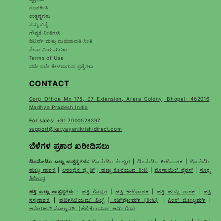
ಸಂಪರ್ಕಿಸಿ
ಉತ್ಪನ್ನಗಳು
ನಮ್ಮ ಬಗ್ಗೆ
ಗೌಪ್ಯತೆ ನೀತಿಗಳು
ರಿಟರ್ನ್ ಮತ್ತು ಮರುಪಾವತಿ ನೀತಿ
ಸೇವಾ ನಿಯಮಗಳು
Terms of Use
ಪದೇ ಪದೇ ಕೇಳಲಾಗುವ ಪ್ರಶ್ನೆಗಳು
CONTACT
Corp Office Mx 175, E7 Extension, Arera Colony, Bhopal- 462016,
Madhya Pradesh India
For sales:
+91 7000528397
support@katyayanikrishidirect.com
ಬೆಳೆಗಳ ಪ್ರಕಾರ ಖರೀದಿಸಲು
ಟೊಮೇಟೊ ಎಲ್ಲಾ ಉತ್ಪನ್ನಗಳು
:
ಟೊಮೆಟೊ ಗೊಬ್ಬರ
|
ಟೊಮೆಟೊ ಕೀಟನಾಶಕ
|
ಟೊಮೆಟೊ
ಹುಬ್ಬು ನಾಶಕ
|
ಆರಂಭಿಕ ಬ್ಲೈಟ್
|
ಹಣ್ಣು ಕೊರೆಯುವ ಕೀಟ
|
ಮೊಸಾಯಿಕ್ ವೈರಸ್
|
ಸೂಕ್ಷ್ಮ
ಶಿಲೀಂಧ್ರ
ಹತ್ತಿ ಎಲ್ಲಾ ಉತ್ಪನ್ನಗಳು
:
ಹತ್ತಿ ಗೊಬ್ಬರ
|
ಹತ್ತಿ ಕೀಟನಾಶಕ
|
ಹತ್ತಿ ಹುಬ್ಬು ನಾಶಕ
|
ಹತ್ತಿ
ಸಸ್ಯನಾಶಕ
|
ವರ್ಟಿಸಿಲಿಯಮ್ ವಿಲ್ಟ್
|
ಕಟ್‌ವೋರ್ಮ್ (ಕೀಟ)
|
ಪಿಂಕ್ ಬೋಲ್ವರ್ಮ್
|
ಅಮೇರಿಕನ್ ಬೋಲ್ವರ್ಮ್ (ಹೆಲಿಕೋವರ್ಪಾ ಆರ್ಮಿಗೆರಾ)