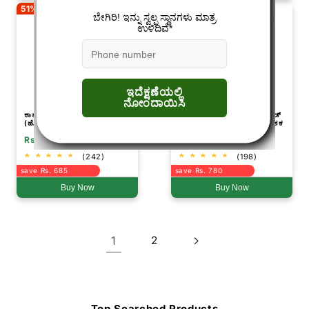
51% Off
44% Off
ಕಾತ್ಯಾಯನಿ ಬ್ಲೂಮ್ ಬೂಸ್ಟರ್
ಕಾತ್ಯಾಯನಿ ಸ್ಪಿನೋ ೪೫ | ಸ್ಪಿನೋಸಾಡ್
(ಹೋಮೊಬ್ರಾಸಿನೋಲೈಡ್ 0.04 %) ಸಸ್ಯ
45% SC | ರಾಸಾಯನಿಕ ಕೀಟನಾಶಕ
ಬೆಳವಣಿಗೆ ನಿಯಂತ್ರಕ
Rs.635
Rs.980
Rs.1,320
Rs.1,760
(242)
(198)
save Rs. 685
save Rs. 780
Buy Now
Buy Now
1
2
Top Searched Products