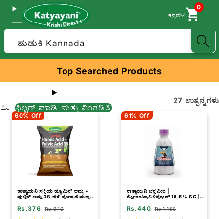
0
ಕನ್ನಡ
ಹುಡುಕಿ Kannada
Top Searched Products
27 ಉತ್ಪನ್ನಗಳು
ಫಿಲ್ಟರ್ ಮಾಡಿ ಮತ್ತು ವಿಂಗಡಿಸಿ
60% Off
61% Off
ಕಾತ್ಯಾಯನಿ ಸಕ್ರಿಯ ಹ್ಯೂಮಿಕ್ ಆಮ್ಲ +
ಕಾತ್ಯಾಯನಿ ಚಕ್ರವೀರ |
ಫುಲ್ವಿಕ್ ಆಮ್ಲ 98 ಬೆಳೆ ಪೋಷಣೆ ಮತ್ತು
ಕ್ಲೋರಂಟ್ರಾನಿಲಿಪ್ರೋಲ್ 18.5% SC |
ಬೇರಿನ ಬೆಳವಣಿಗೆಗೆ ಗೊಬ್ಬರ
ರಾಸಾಯನಿಕ ಕೀಟನಾಶಕ
Rs.376
Rs.440
Rs.940
Rs.1,150