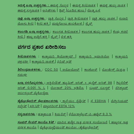
ಇರುಳ್ಳಿ ಎಲ್ಲಾ ಉತ್ಪನ್ನಗಳು :
ಈರುಳ್ಳಿ ಗೊಬ್ಬರ
|
ಈರುಳ್ಳಿ ಕೀಟನಾಶಕ
|
ಈರುಳ್ಳಿ ಹುಬ್ಬು ನಾಶಕ
|
ಈರುಳ್ಳಿ ಸಸ್ಯನಾಶಕ
|
ಆಫಿಡ್‌ಗಳು
|
ಥ್ರಿಪ್ಸ್
|
ಬೂದಿನ ಹುಲ್ಲು
|
ದೊಡ್ಡ ಎಳೆ
ದ್ರಾಕ್ಷಿ ಎಲ್ಲಾ ಉತ್ಪನ್ನಗಳು
:
ದ್ರಾಕ್ಷಿ ಗೊಬ್ಬರ
|
ದ್ರಾಕ್ಷಿ ಕೀಟನಾಶಕ
|
ದ್ರಾಕ್ಷಿ ಹುಬ್ಬು ನಾಶಕ
|
ಗುಲಾಬಿ
ಮೆಣಸು ಕೀಟ
|
ಕೀಟ ಹಕ್ಕಿ
|
ಮದ್ದುಗೋಲು ತಂಬಕೋಳಿ
|
ಥ್ರೈಪ್ಸ್
ಕಲಂಗಡಿ ಎಲ್ಲಾ ಉತ್ಪನ್ನಗಳು
:
ಕಲಂಗಡ ಕೀಟನಾಶಕ
|
ಕಲಂಗಡ ಹುಬ್ಬು ನಾಶಕ
|
ಕೆಂಪು ಕದಲೆ
ಕೀಟ
|
ಹಣ್ಣು ಉದ್ದಿಗೆ ಹಕ್ಕಿ
|
ಥ್ರೈಪ್ಸ್
|
ಬಿಳಿ ಹಕ್ಕಿ
ವರ್ಗದ ಪ್ರಕಾರ ಖರೀದಿಸಲು
ಕೀಟನಾಶಕಗಳು
:
ಕಾತ್ಯಾಯನಿ ಥಿಯೋಕ್ಸಾಮ್
|
ಕಾತ್ಯಾಯನಿ ಇಮಾತಿಯೋ
|
ಕಾತ್ಯಾಯನಿ
ಚಕ್ರವರ್ತಿ
|
ಕಾತ್ಯಾಯನಿ ನಾಶಕ್
|
ಫಿನಿಷ್ ಇಟ್
ಶಿಲೀಂಧ್ರನಾಶಕಗಳು
:
COC 50
|
ಅಜೋಜೋಲ್
|
ಕಾಂಕೋರ್
|
ಬೋರ್ಡೆಕ್ಸ್ ಮಿಶ್ರಣ
|
ಸಮರ್ಥ
ಎಲ್ಲಾ ರಸಗೊಬ್ಬರಗಳು
:
ಆಕ್ಟಿವೇಟೆಡ್ ಹ್ಯೂಮಿಕ್ ಆಸಿಡ್ + ಫುಲ್ವಿಕ್ ಆಸಿಡ್ 98
|
ಗಿಬ್ಬರೆಲಿಕ್
ಆಸಿಡ್ 0.001 % L
|
ಬೋರಾನ್ 20% ಇಡಿಟಿಎ
|
ಬ್ಲೂಮ್ ಬೂಸ್ಟರ್
|
ವೆಸಿಕ್ಯುಲರ್
ಆರ್ಬಸ್ಕುಲರ್ ಮೈಕೋರೈಜಾ
ಹೈಡ್ರೋಪೋನಿಕ್ ಪೋಷಕಾಂಶಗಳು
:
ಕ್ಯಾಲ್ಸಿಯಂ ನೈಟ್ರೇಟ್
|
ಫೆ EDDHA
|
ಮೆಗ್ನೀಸಿಯಮ್
ಸಲ್ಫೇಟ್
|
pH UP
|
ಮ್ಯಾಂಗನೀಸ್ EDTA 12%
ಸಸ್ಯನಾಶಕಗಳು
:
ಹತ್ಯಾಕಾಂಡ
|
ಕ್ಲಿಯರೆನ್ಸ್
|
ಫೆನೋಕ್ಸಾಪ್ರೊಪ್-ಪಿ-ಈಥೈಲ್ 9.3 %
ಸೂಪರ್ ಸೇವರ್ ಕಾಂಬೊ ಕಿಟ್
:
ಮಾವಿನ ಹಣ್ಣಿನ ಗಾತ್ರ ವರ್ಧಕ ಸಂಯೋಜನೆ
|
ಹಣ್ಣುಗಳ ಗಾತ್ರ
ವರ್ಧಕ ಕಾಂಬೊ
|
ಮೈಕ್ರೋನ್ಯೂಟ್ರಿಯಂಟ್ ಕಾಂಬೋ -ಹೈಡ್ರೋಪೋನಿಕ್ಸ್