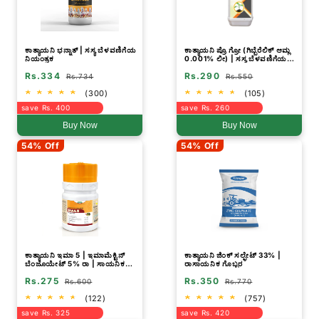
ಕಾತ್ಯಾಯನಿ ಭನ್ನಾತ್ | ಸಸ್ಯ ಬೆಳವಣಿಗೆಯ
ಕಾತ್ಯಾಯನಿ ಪ್ರೊ ಗ್ರೋ (ಗಿಬ್ಬೆರೆಲಿಕ್ ಆಮ್ಲ
ನಿಯಂತ್ರಕ
0.001% ಲೀ) | ಸಸ್ಯ ಬೆಳವಣಿಗೆಯ
ನಿಯಂತ್ರಕ
Rs.334
Rs.290
Rs.734
Rs.550
(300)
(105)
save Rs. 400
save Rs. 260
Buy Now
Buy Now
54% Off
54% Off
ಕಾತ್ಯಾಯನಿ ಇಮಾ 5 | ಇಮಾಮೆಕ್ಟಿನ್
ಕಾತ್ಯಾಯನಿ ಜಿಂಕ್ ಸಲ್ಫೇಟ್ 33% |
ಬೆಂಜೊಯೇಟ್ 5% ರಾ | ಸಾಯನಿಕ
ರಾಸಾಯನಿಕ ಗೊಬ್ಬರ
ಕೀಟನಾಶ
Rs.275
Rs.350
Rs.600
Rs.770
(122)
(757)
save Rs. 325
save Rs. 420